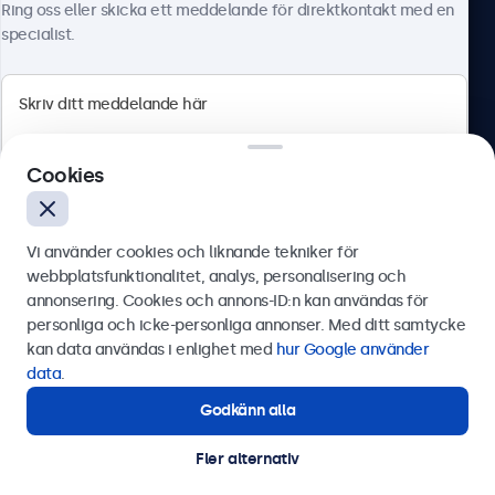
Ring oss eller skicka ett meddelande för direktkontakt med en
specialist.
Beetronics
Cookies
Olof Palmesgata 29, Stockholm, 111 22, Sverige
4.8/5 betygsatt av 5000+ företag
Vi använder cookies och liknande tekniker för
Svenska
webbplatsfunktionalitet, analys, personalisering och
annonsering. Cookies och annons-ID:n kan användas för
Skicka
personliga och icke-personliga annonser. Med ditt samtycke
kan data användas i enlighet med
hur Google använder
Eller ring oss på
0844-680 783
data
.
Godkänn alla
Behöver du hjälp?
Kontakta våra experter.
Fler alternativ
© 2026 Beetronics