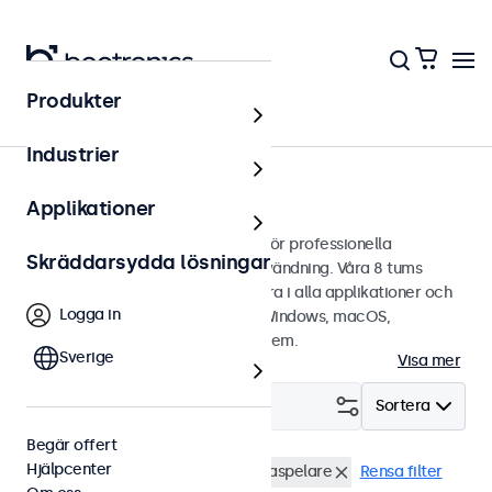
Produkter
Touchskärmar
Industrier
8 tums touchskärmar
Applikationer
8 tums touchskärmar designade för professionella
Skräddarsydda lösningar
applikationer och kontinuerlig användning. Våra 8 tums
touchskärmar är lätta att integrera i alla applikationer och
Logga in
miljöer samt är kompatibla med Windows, macOS,
ChromeOS och Linux operativsystem.
Sverige
Visa mer
Filtrera (
0
)
Sortera
Begär offert
Hjälpcenter
8 tums touchskärmar
USB Mediaspelare
Rensa filter