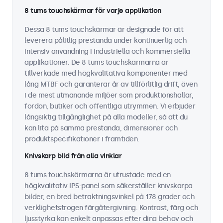
8 tums touchskärmar för varje applikation
Dessa 8 tums touchskärmar är designade för att
leverera pålitlig prestanda under kontinuerlig och
intensiv användning i industriella och kommersiella
applikationer. De 8 tums touchskärmarna är
tillverkade med högkvalitativa komponenter med
lång MTBF och garanterar år av tillförlitlig drift, även
i de mest utmanande miljöer som produktionshallar,
fordon, butiker och offentliga utrymmen. Vi erbjuder
långsiktig tillgänglighet på alla modeller, så att du
kan lita på samma prestanda, dimensioner och
produktspecifikationer i framtiden.
Knivskarp bild från alla vinklar
8 tums touchskärmarna är utrustade med en
högkvalitativ IPS-panel som säkerställer knivskarpa
bilder, en bred betraktningsvinkel på 178 grader och
verklighetstrogen färgåtergivning. Kontrast, färg och
ljusstyrka kan enkelt anpassas efter dina behov och