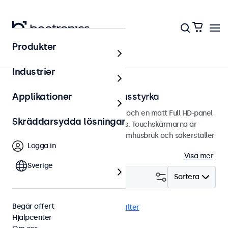
Produkter
Hem
Industrier
Touchskärmar med hög ljusstyrka
Applikationer
Touchskärmar med hög ljusstyrka och en matt Full HD-panel
Skräddarsydda lösningar
med en ljusstyrka på hela 1000 nits. Touchskärmarna är
designade för både inom- och utomhusbruk och säkerställer
Logga in
utmärkt läsbarhet i alla miljöer.
Visa mer
Sverige
Filtrera (
8
)
Sortera
Begär offert
Hög ljusstyrka
USB-C
Rensa filter
Hjälpcenter