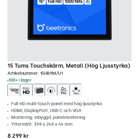
15 Tums Touchskärm, Metall (Hög Ljusstyrka)
Artikelnummer:
15HB9M/U1
100+ i lager
Full-HD multi-touch-panel med hög ljusstyrka
HDMI, DisplayPort, USB-C och VGA
Montering: inbyggd, panelmontering
Yttermått: 398 x 248 x 44 mm
8 299 kr