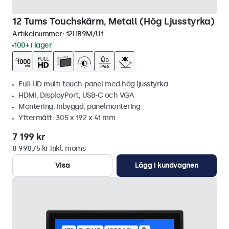
12 Tums Touchskärm, Metall (Hög Ljusstyrka)
Artikelnummer:
12HB9M/U1
100+ i lager
Full-HD multi-touch-panel med hög ljusstyrka
HDMI, DisplayPort, USB-C och VGA
Montering: inbyggd, panelmontering
Yttermått: 305 x 192 x 41 mm
7 199 kr
8 998,75 kr inkl. moms
Visa
Lägg i kundvagnen