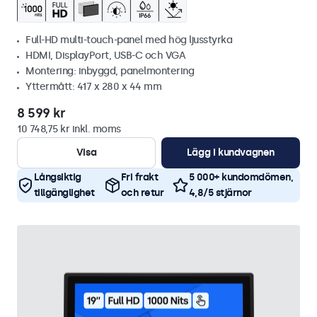
Full-HD multi-touch-panel med hög ljusstyrka
HDMI, DisplayPort, USB-C och VGA
Montering: inbyggd, panelmontering
Yttermått: 417 x 280 x 44 mm
8 599 kr
10 748,75 kr inkl. moms
Visa
Lägg i kundvagnen
Långsiktig
Fri frakt
5 000+ kundomdömen,
tillgänglighet
och retur
4,8/5 stjärnor