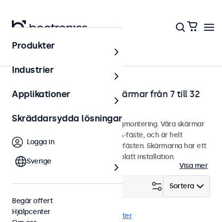
Produkter
Hem
Industrier
Väggmonterbara touchskärmar från 7 till 32
Applikationer
tum
Skräddarsydda lösningar
Touchskärmar designade för väggmontering. Våra skärmar
är utrustade med ett smidigt VESA-fäste, och är helt
Logga in
kompatibla med universella VESA-fästen. Skärmarna har ett
stilrent hölje som ger snyggt och platt installation.
Sverige
Visa mer
Filtrera (
0
)
Sortera
Begär offert
Hjälpcenter
Vägg
Hög ljusstyrka
Rensa filter