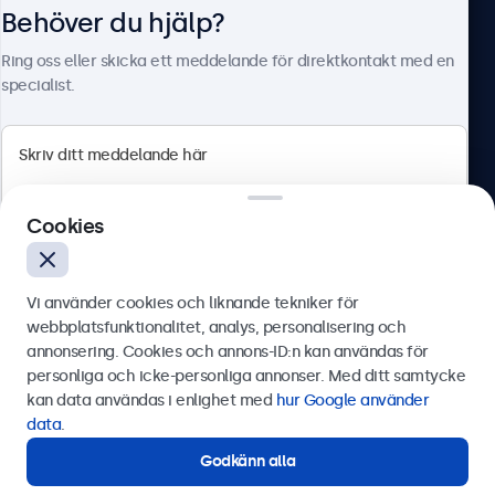
Behöver du hjälp?
Om Beetronics
Ring oss eller skicka ett meddelande för direktkontakt med en
specialist.
Beetronics
Cookies
Olof Palmesgata 29, Stockholm, 111 22, Sverige
4.8/5 betygsatt av 5000+ företag
Vi använder cookies och liknande tekniker för
Svenska
webbplatsfunktionalitet, analys, personalisering och
annonsering. Cookies och annons-ID:n kan användas för
Skicka
personliga och icke-personliga annonser. Med ditt samtycke
kan data användas i enlighet med
hur Google använder
Eller ring oss på
0844-680 783
data
.
Godkänn alla
Behöver du hjälp?
Kontakta våra experter.