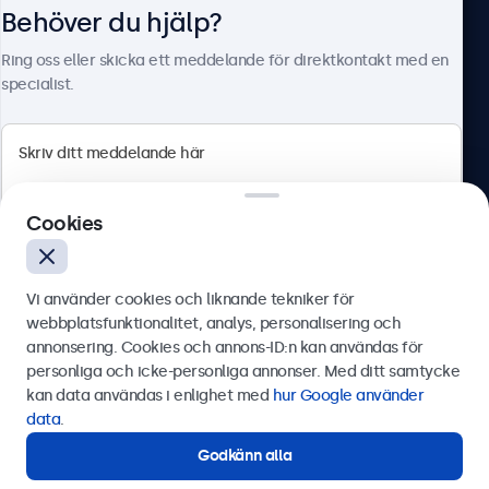
Behöver du hjälp?
Om Beetronics
Ring oss eller skicka ett meddelande för direktkontakt med en
specialist.
Beetronics
Cookies
Olof Palmesgata 29, Stockholm, 111 22, Sverige
4.8/5 betygsatt av 5000+ företag
Vi använder cookies och liknande tekniker för
Svenska
webbplatsfunktionalitet, analys, personalisering och
annonsering. Cookies och annons-ID:n kan användas för
Skicka
personliga och icke-personliga annonser. Med ditt samtycke
kan data användas i enlighet med
hur Google använder
Eller ring oss på
0844-680 783
data
.
Godkänn alla
Behöver du hjälp?
Kontakta våra experter.