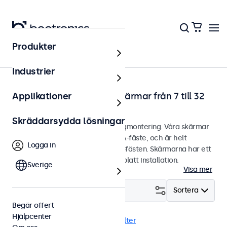
Produkter
Hem
Industrier
Väggmonterbara touchskärmar från 7 till 32
Applikationer
tum
Skräddarsydda lösningar
Touchskärmar designade för väggmontering. Våra skärmar
är utrustade med ett smidigt VESA-fäste, och är helt
Logga in
kompatibla med universella VESA-fästen. Skärmarna har ett
stilrent hölje som ger snyggt och platt installation.
Sverige
Visa mer
Filtrera (
0
)
Sortera
Begär offert
Hjälpcenter
Vägg
Läsbar i solljus
Rensa filter