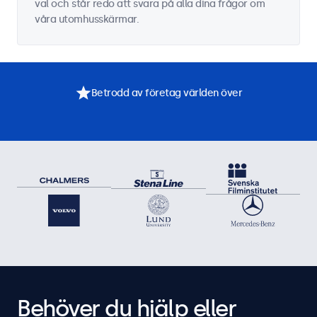
val och står redo att svara på alla dina frågor om
våra utomhusskärmar.
Betrodd av företag världen över
Behöver du hjälp eller