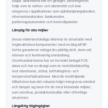
solljus. Skärmarna har ett gediget, lättintegrerat
hölje som är vatten- och dammtätt och kan
integreras i applikationer som självbetjäningskiosker,
informationskiosker, bankomater,
parkeringsautomater och kontrollpaneler.
Lämplig för alla miljöer
Dessa väderbeständiga skärmar är utrustade med
högkvalitativa komponenter med en lång MTBF.
Detta garanterar många års pålitlig drift, även vid
intensiv och kontinuerlig användning.
Utomhusskärmarna har en termiskt belagd PCB-
skiva och har en design som är motståndskraftig
mot vibrationer, stötar, luftfuktighets- och
temperaturfluktuationer. Med de medföljande
tillbehören kan det robusta höljet integreras sömlöst
och lämpar sig även för de mest krävande miljöer,
som utomhus, produktionshallar eller offentliga
utrymmen.
Långsiktig tillgänglighet