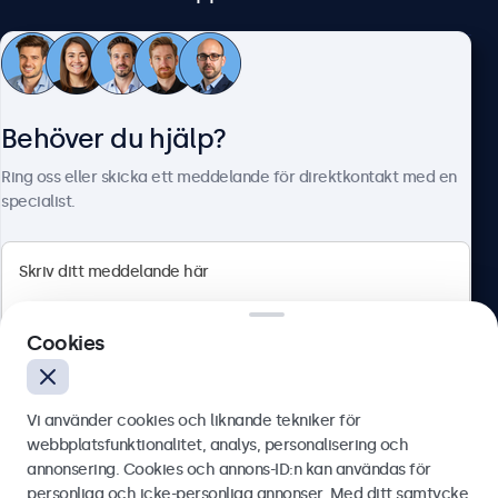
Kundtjänst
Behöver du hjälp?
Om Beetronics
Ring oss eller skicka ett meddelande för direktkontakt med en
specialist.
Beetronics
Cookies
Olof Palmesgata 29, Stockholm, 111 22, Sverige
4.8/5 betygsatt av 5000+ företag
Vi använder cookies och liknande tekniker för
Svenska
webbplatsfunktionalitet, analys, personalisering och
annonsering. Cookies och annons-ID:n kan användas för
Skicka
personliga och icke-personliga annonser. Med ditt samtycke