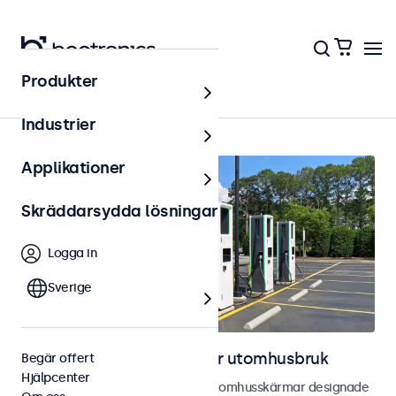
Produkter
Hem
Industrier
Applikationer
Skräddarsydda lösningar
Logga in
Sverige
Bild- och touchskärmar för utomhusbruk
Begär offert
Hjälpcenter
Utforska våra väderbeständiga utomhusskärmar designade