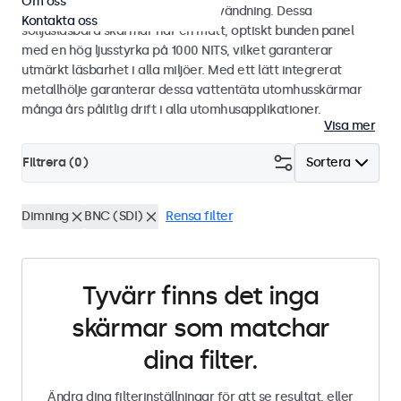
Om oss
för industriell och kommersiell användning. Dessa
Kontakta oss
solljusläsbara skärmar har en matt, optiskt bunden panel
med en hög ljusstyrka på 1000 NITS, vilket garanterar
utmärkt läsbarhet i alla miljöer. Med ett lätt integrerat
metallhölje garanterar dessa vattentäta utomhusskärmar
många års pålitlig drift i alla utomhusapplikationer.
Visa mer
Filtrera (
0
)
Sortera
Dimning
BNC (SDI)
Rensa filter
Tyvärr finns det inga
skärmar som matchar
dina filter.
Ändra dina filterinställningar för att se resultat, eller