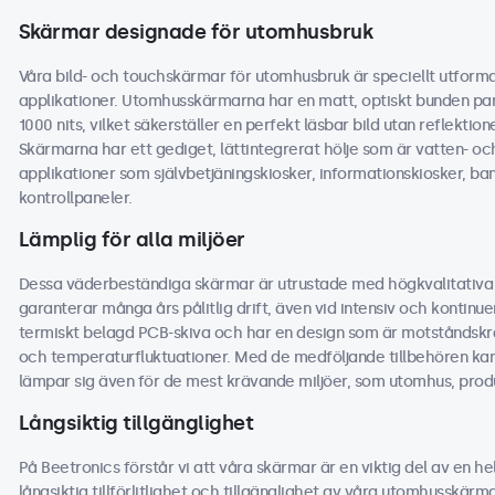
Skärmar designade för utomhusbruk
Våra bild- och touchskärmar för utomhusbruk är speciellt utforma
applikationer. Utomhusskärmarna har en matt, optiskt bunden pa
1000 nits, vilket säkerställer en perfekt läsbar bild utan reflektione
Skärmarna har ett gediget, lättintegrerat hölje som är vatten- o
applikationer som självbetjäningskiosker, informationskiosker, 
kontrollpaneler.
Lämplig för alla miljöer
Dessa väderbeständiga skärmar är utrustade med högkvalitativ
garanterar många års pålitlig drift, även vid intensiv och konti
termiskt belagd PCB-skiva och har en design som är motståndskraft
och temperaturfluktuationer. Med de medföljande tillbehören kan
lämpar sig även för de mest krävande miljöer, som utomhus, produ
Långsiktig tillgänglighet
På Beetronics förstår vi att våra skärmar är en viktig del av en hel
långsiktig tillförlitlighet och tillgänglighet av våra utomhusskär