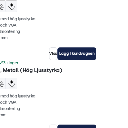
 med hög ljusstyrka
C och VGA
lmontering
6 mm
Visa
Lägg i kundvagnen
1
53 i lager
 Metall (Hög Ljusstyrka)
 med hög ljusstyrka
C och VGA
lmontering
1 mm