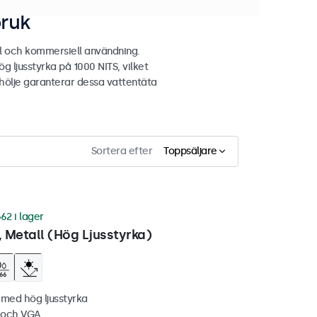
bruk
l och kommersiell användning.
 ljusstyrka på 1000 NITS, vilket
llhölje garanterar dessa vattentäta
Sortera efter
Toppsäljare
62 i lager
 Metall (Hög Ljusstyrka)
 med hög ljusstyrka
C och VGA