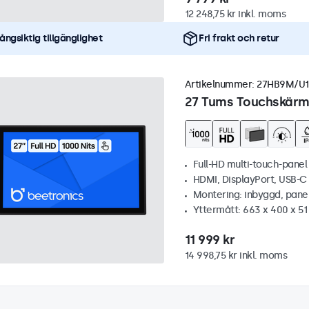
12 248,75 kr inkl. moms
ångsiktig tillgänglighet
Fri frakt och retur
Artikelnummer:
27HB9M/U1
27 Tums Touchskärm,
Full-HD multi-touch-panel
HDMI, DisplayPort, USB-
Montering: inbyggd, pane
Yttermått: 663 x 400 x 5
11 999 kr
14 998,75 kr inkl. moms