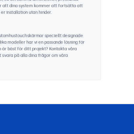
ar att dina system kommer att fortsätta att
er installation utan hinder.
h utomhustouchskärmar speciellt designade
lika modeller har vi en passande lösning för
 är bäst för ditt projekt? Kontakta våra
tt svara på alla dina frågor om våra