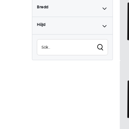
Bredd
9-36 Volt
5
Dimning
5
Höjd
Hög ljusstyrka
5
Läsbar i solljus
5
Vattentät (IP65)
5
Dammtät (IP65)
5
24/7-Användning
5
Vandalsäker
5
EN50155
5
eMark
5
DNV
5