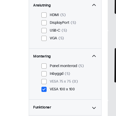
Anslutning
HDMI
5
DisplayPort
5
USB-C
5
VGA
5
Montering
Panel monterad
5
Inbyggd
5
VESA 75 x 75
0
VESA 100 x 100
Funktioner
4:3 / 5:4
0