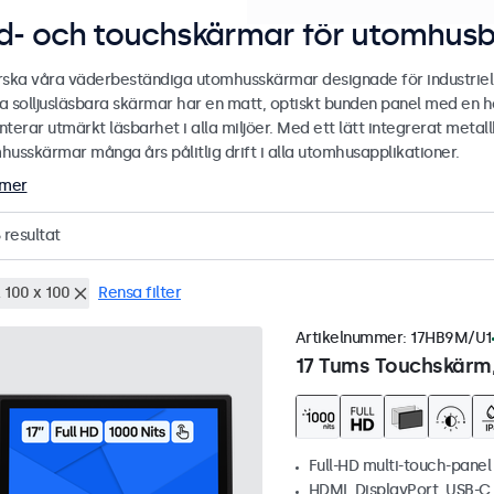
ld- och touchskärmar för utomhus
rska våra väderbeständiga utomhusskärmar designade för industriel
a solljusläsbara skärmar har en matt, optiskt bunden panel med en hög
terar utmärkt läsbarhet i alla miljöer. Med ett lätt integrerat meta
husskärmar många års pålitlig drift i alla utomhusapplikationer.
 mer
resultat
 100 x 100
Rensa filter
Artikelnummer:
17HB9M/U1
17 Tums Touchskärm,
Full-HD multi-touch-panel
HDMI, DisplayPort, USB-