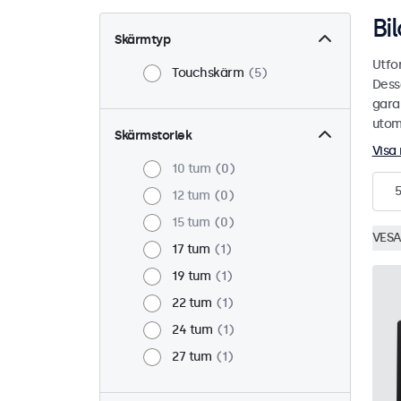
Bi
Skärmtyp
Utfo
Touchskärm
5
Dess
garan
utom
Skärmstorlek
Visa
10 tum
0
5
12 tum
0
15 tum
0
VESA
17 tum
1
19 tum
1
22 tum
1
24 tum
1
27 tum
1