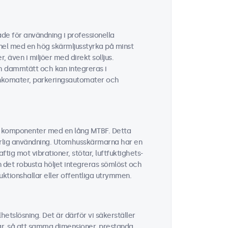
de för användning i professionella
nel med en hög skärmljusstyrka på minst
r, även i miljöer med direkt solljus.
ch dammtätt och kan integreras i
bankomater, parkeringsautomater och
a komponenter med en lång MTBF. Detta
nuerlig användning. Utomhusskärmarna har en
ig mot vibrationer, stötar, luftfuktighets-
 det robusta höljet integreras sömlöst och
ktionshallar eller offentliga utrymmen.
hetslösning. Det är därför vi säkerställer
mar, så att samma dimensioner, prestanda