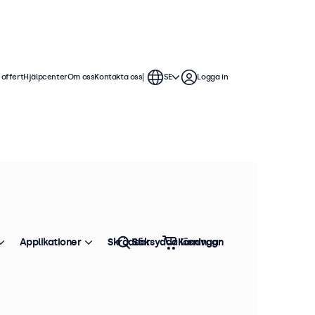
 offert
Hjälpcenter
Om oss
Kontakta oss
SE
Logga in
Applikationer
Skräddarsydda lösningar
Sök
Kundvagn