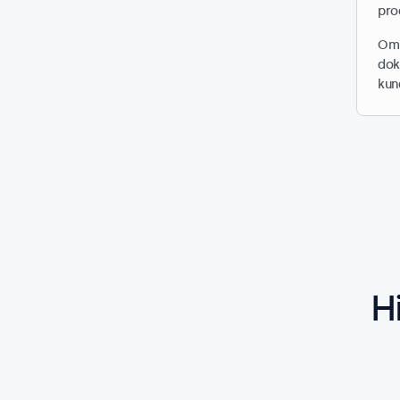
pro
Om 
dok
kun
H