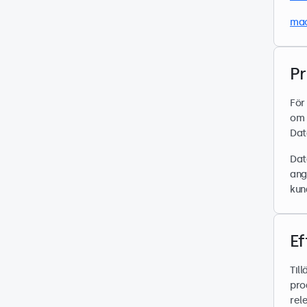
mac
P
För
om 
Dat
Dat
ang
kun
Ef
Til
pro
rel