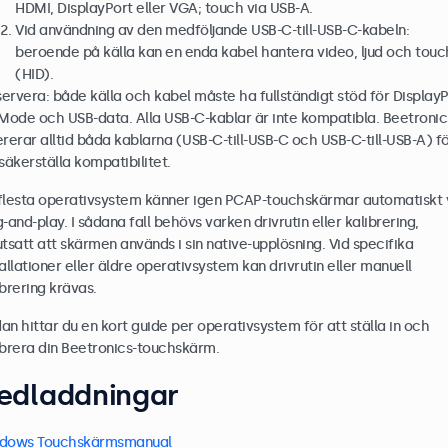
HDMI, DisplayPort eller VGA; touch via USB-A.
Vid användning av den medföljande USB-C-till-USB-C-kabeln:
beroende på källa kan en enda kabel hantera video, ljud och touc
(HID).
ervera: både källa och kabel måste ha fullständigt stöd för Display
 Mode och USB-data. Alla USB-C-kablar är inte kompatibla. Beetronic
ererar alltid båda kablarna (USB-C-till-USB-C och USB-C-till-USB-A) f
 säkerställa kompatibilitet.
flesta operativsystem känner igen PCAP-touchskärmar automatiskt 
-and-play. I sådana fall behövs varken drivrutin eller kalibrering,
utsatt att skärmen används i sin native-upplösning. Vid specifika
tallationer eller äldre operativsystem kan drivrutin eller manuell
ibrering krävas.
an hittar du en kort guide per operativsystem för att ställa in och
ibrera din Beetronics-touchskärm.
edladdningar
dows Touchskärmsmanual