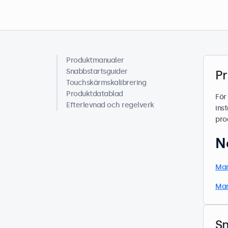
Produktmanualer
Helpcenter
Snabbstartsguider
P
Touchskärmskalibrering
Produktdatablad
För
Efterlevnad och regelverk
ins
pro
N
Man
Man
S