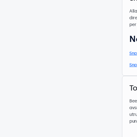
All
dir
per
N
Sna
Sna
To
Bee
avs
utr
pun