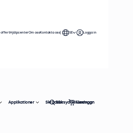
 offert
Hjälpcenter
Om oss
Kontakta oss
SE
Logga in
Applikationer
Skräddarsydda lösningar
Sök
Kundvagn