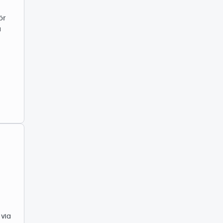
ör
a
 via