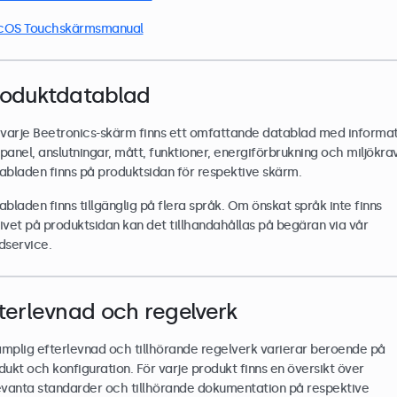
OS Touchskärmsmanual
roduktdatablad
 varje Beetronics-skärm finns ett omfattande datablad med informa
panel, anslutningar, mått, funktioner, energiförbrukning och miljökrav
abladen finns på produktsidan för respektive skärm.
abladen finns tillgänglig på flera språk. Om önskat språk inte finns
ivet på produktsidan kan det tillhandahållas på begäran via vår
dservice.
terlevnad och regelverk
lämplig efterlevnad och tillhörande regelverk varierar beroende på
dukt och konfiguration. För varje produkt finns en översikt över
evanta standarder och tillhörande dokumentation på respektive