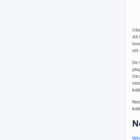
Obs
Alt
lev
att
De 
plug
för
ins
kal
Ned
kal
N
Win