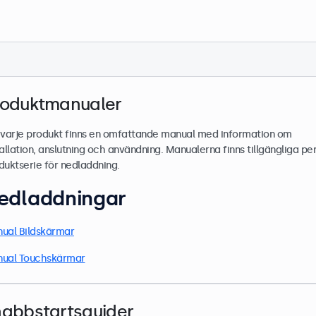
roduktmanualer
 varje produkt finns en omfattande manual med information om
tallation, anslutning och användning. Manualerna finns tillgängliga pe
duktserie för nedladdning.
edladdningar
ual Bildskärmar
ual Touchskärmar
nabbstartsguider