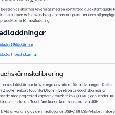
a Beetronics-skärmar levereras med en kortfattad quickstart-guide f
ekt installation och användning. Snabbstart-guiderna finns tillgänglig
 produktserie för nedladdning.
edladdningar
bbstart Bildskärmar
bbstart Touchskärmar
uchskärmskalibrering
tronics-bildskärmar kräver inga drivrutiner för bildvisningen. Detta
nitt gäller enbart touchfunktionen. Beetronics-touchskärmar är
ustade med projicerad kapacitiv touch teknik (PCAP) och stöder 10-
kters multi-touch. Touchfunktionen kommunicerar via USB:
Vid användning av den medföljande USB-C till USB-A-kabeln: video