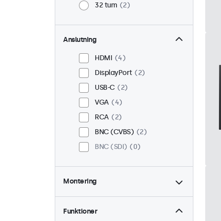
32 tum
2
Anslutning
HDMI
4
DisplayPort
2
USB-C
2
VGA
4
RCA
2
BNC (CVBS)
2
BNC (SDI)
0
Montering
Skrivbord
4
Vägg
4
Funktioner