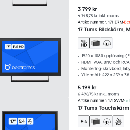
3 799 kr
4 748,75 kr inkl. moms
Artikelnummer:
17HD7M
Ber
17 Tums Bildskärm, M
1920 x 1080 upplösning (F
HDMI, VGA, BNC och RCA
Montering: skrivbord, inb
Yttermått: 422 x 259 x 3
5 199 kr
6 498,75 kr inkl. moms
Artikelnummer:
17TSV7M
5 
17 Tums Touchskärm,