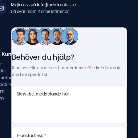
Mejla oss på info@beetronics.se
Få svar inom 2 arbetstimmar
Kundtjänst
Om Beetronics
Behöver du hjälp?
r
Fallstudier
Ring oss eller skicka ett meddelande för direktkontakt
der
Nyheter & uppdateringar
med en specialist.
smetoder
Om oss
 och reparera
Jobba hos oss
rt
Allmänna villkor
ss
Sekretesspolicy