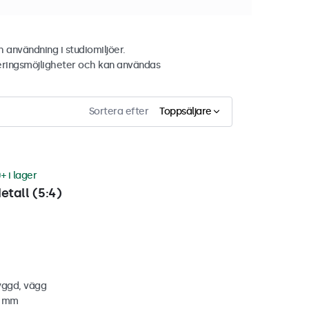
 användning i studiomiljöer.
eringsmöjligheter och kan användas
Sortera efter
Toppsäljare
+ i lager
etall (5:4)
yggd, vägg
0 mm