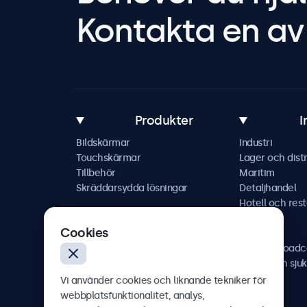
Kontakta en av 
Produkter
I
Bildskärmar
Industri
Touchskärmar
Lager och distr
Tillbehör
Maritim
Skräddarsydda lösningar
Detaljhandel
Hotell och res
Fordon
Cookies
Järnväg
AV och broadc
Hälso- och sju
Vi använder cookies och liknande tekniker för
webbplatsfunktionalitet, analys,