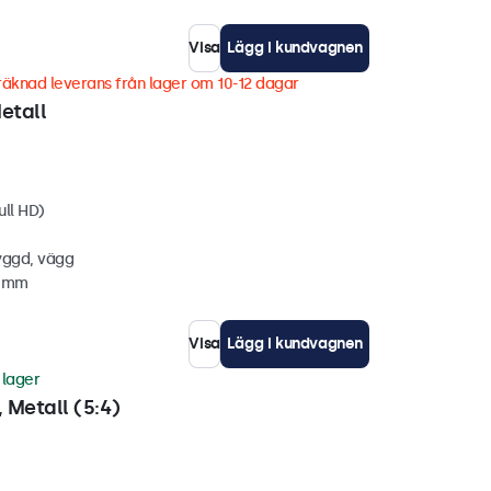
Visa
Lägg i kundvagnen
äknad leverans från lager om 10-12 dagar
etall
ull HD)
yggd, vägg
8 mm
Visa
Lägg i kundvagnen
i lager
 Metall (5:4)