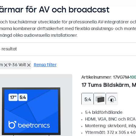
ärmar för AV och broadcast
- och touchskärmar utvecklade för professionella AV-integratörer och
marna kombinerar driftsäkerhet med flexibla anslutnings- och mont
mängd olika audiovisuella installationer.
4
resultat
um
9-36 Volt
Rensa filter
Artikelnummer:
17VG7M
100
17 Tums Bildskärm, M
5:4 bildförhållande
HDMI, VGA, BNC och RCA
Montering: skrivbord, inb
Yttermått: 372 x 305 x 4