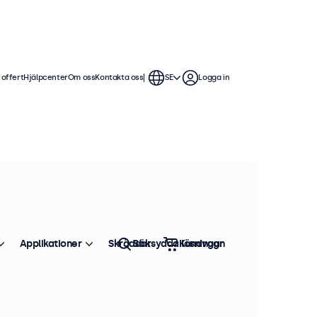
 offert
Hjälpcenter
Om oss
Kontakta oss
SE
Logga in
Applikationer
Skräddarsydda lösningar
Sök
Kundvagn