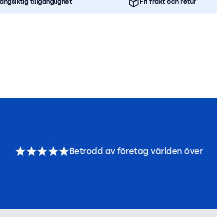
ångsiktig tillgänglighet
Fri frakt och retur
Betrodd av företag världen över