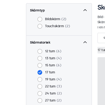
Sk
Skärmtyp
Bild
Bildskärm
2
Skär
Touchskärm
2
i en 
Skärmstorlek
17 t
12 tum
6
13 tum
4
15 tum
6
17 tum
19 tum
4
22 tum
3
24 tum
2
27 tum
2