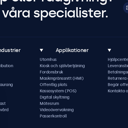
våra specialister.
ndustrier
Applikationer
Utomhus
Hjälpcente
ibution
Kiosk och självbetjäning
Leveransti
Fordonsbruk
Betalning
Maskingränssnitt (HMI)
Returnera
taurang
Offentlig plats
Begär offe
Kassasystem (POS)
Kontakta o
Digital skyltning
ast
Mötesrum
kvård
Videoövervakning
Passerkontroll