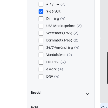
Inbyggd
4
4:3 / 5:4
2
Rackmontering (19 tum)
9-36 Volt
4
Dimning
4
VESA 75 x 75
1
USB Mediaspelare
2
VESA 100 x 100
3
Vattentät (IP65)
2
Dammtät (IP65)
2
24/7-Användning
4
Vandalsäker
2
EN50155
4
eMark
4
DNV
4
Bredd
Höjd