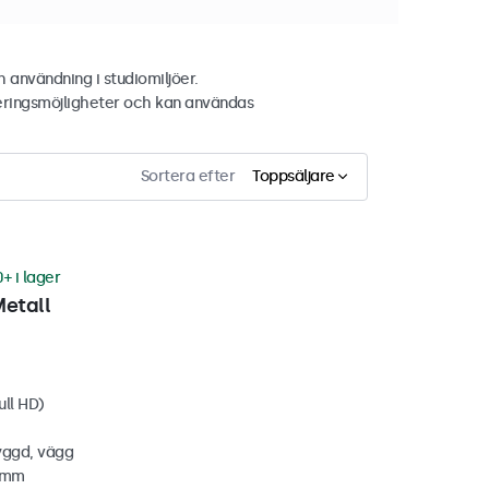
 användning i studiomiljöer.
eringsmöjligheter och kan användas
Sortera efter
Toppsäljare
+ i lager
Metall
ull HD)
yggd, vägg
0 mm