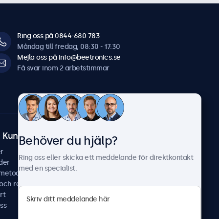
Ring oss på 0844-680 783
Måndag till fredag, 08:30 - 17:30
Mejla oss på info@beetronics.se
Få svar inom 2 arbetstimmar
Kundtjänst
Om Beetronics
Behöver du hjälp?
r
Fallstudier
Ring oss eller skicka ett meddelande för direktkontakt
der
Nyheter & uppdateringar
med en specialist.
smetoder
Om oss
 och reparera
Jobba hos oss
rt
Allmänna villkor
ss
Sekretesspolicy