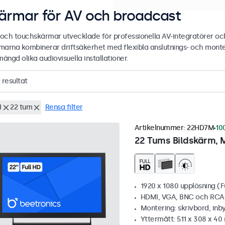
ärmar för AV och broadcast
- och touchskärmar utvecklade för professionella AV-integratörer och
marna kombinerar driftsäkerhet med flexibla anslutnings- och mont
mängd olika audiovisuella installationer.
resultat
I
22 tum
Rensa filter
Artikelnummer:
22HD7M
100
22 Tums Bildskärm, 
1920 x 1080 upplösning (F
HDMI, VGA, BNC och RCA
Montering: skrivbord, inb
Yttermått: 511 x 308 x 4