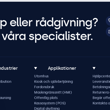
p eller rådgivning?
våra specialister.
ndustrier
Applikationer
Utomhus
Hjälpcente
ibution
Kiosk och självbetjäning
Leveransti
Fordonsbruk
Betalning
Maskingränssnitt (HMI)
Returnera
taurang
Offentlig plats
Begär offe
Kassasystem (POS)
Kontakta o
Digital skyltning