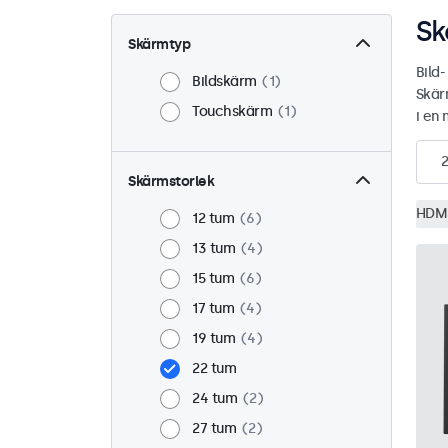
Sk
Skärmtyp
Bild
Bildskärm
1
Skär
Touchskärm
1
i en 
2
Skärmstorlek
HDM
12 tum
6
13 tum
4
15 tum
6
17 tum
4
19 tum
4
22 tum
24 tum
2
27 tum
2