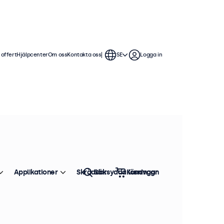
 offert
Hjälpcenter
Om oss
Kontakta oss
SE
Logga in
Applikationer
Skräddarsydda lösningar
Sök
Kundvagn