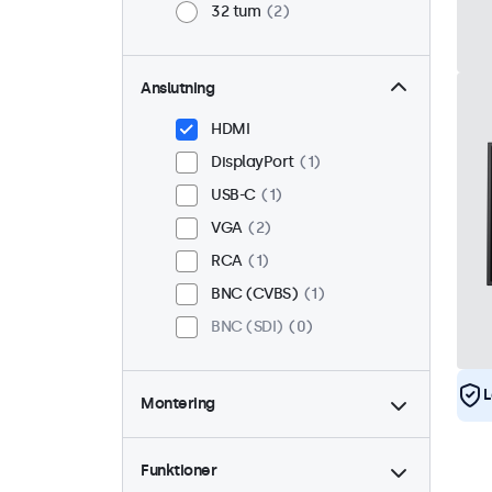
32 tum
2
Anslutning
HDMI
DisplayPort
1
USB-C
1
VGA
2
RCA
1
BNC (CVBS)
1
BNC (SDI)
0
L
Montering
Skrivbord
2
Vägg
2
Funktioner