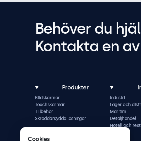
Behöver du hjäl
Kontakta en av 
Produkter
I
Bildskärmar
Industri
Touchskärmar
Lager och distr
Tillbehör
Maritim
Skräddarsydda lösningar
Detaljhandel
Hotell och res
Fordon
Cookies
Järnväg