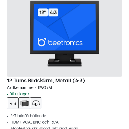
12 Tums Bildskärm, Metall (4:3)
Artikelnummer:
12VG7M
100+ i lager
4:3 bildförhållande
HDMI, VGA, BNC och RCA
Montering: skrivbord, inbyggd, vägg