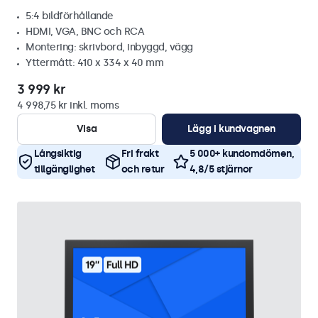
5:4 bildförhållande
HDMI, VGA, BNC och RCA
Montering: skrivbord, inbyggd, vägg
Yttermått: 410 x 334 x 40 mm
3 999 kr
4 998,75 kr inkl. moms
Visa
Lägg i kundvagnen
Långsiktig
Fri frakt
5 000+ kundomdömen,
tillgänglighet
och retur
4,8/5 stjärnor