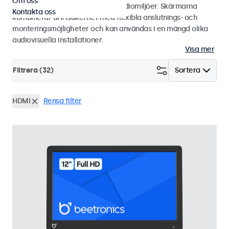
Om oss
integratörer och användning i studiomiljöer. Skärmarna
Kontakta oss
kombinerar driftsäkerhet med flexibla anslutnings- och
monteringsmöjligheter och kan användas i en mängd olika
audiovisuella installationer.
Visa mer
Filtrera (
32
)
Sortera
HDMI
Rensa filter