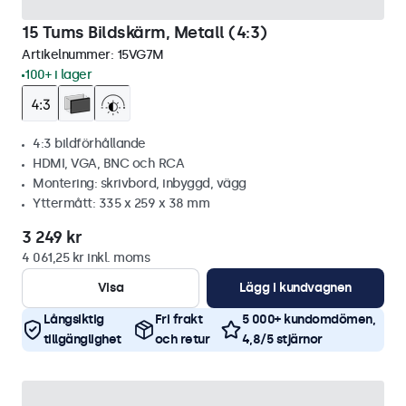
15 Tums Bildskärm, Metall (4:3)
Artikelnummer:
15VG7M
100+ i lager
4:3 bildförhållande
HDMI, VGA, BNC och RCA
Montering: skrivbord, inbyggd, vägg
Yttermått: 335 x 259 x 38 mm
3 249 kr
4 061,25 kr inkl. moms
Visa
Lägg i kundvagnen
Långsiktig
Fri frakt
5 000+ kundomdömen,
tillgänglighet
och retur
4,8/5 stjärnor