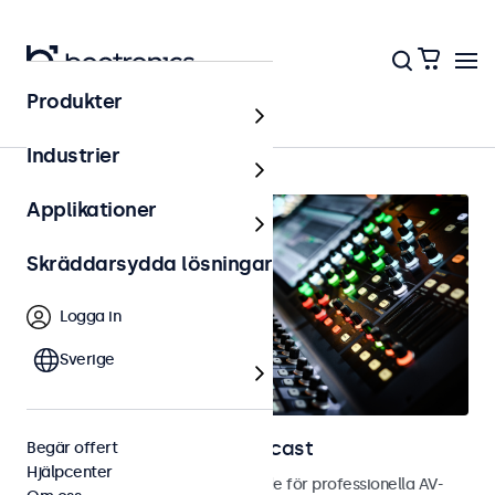
Produkter
Hem
Industrier
Applikationer
Skräddarsydda lösningar
Logga in
Sverige
Skärmar för AV och broadcast
Begär offert
Hjälpcenter
Bild- och touchskärmar utvecklade för professionella AV-