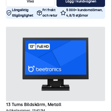
Visa
Lägg i kundvagnen
Långsiktig
Fri frakt
5 000+ kundomdömen,
tillgänglighet
och retur
4,8/5 stjärnor
13 Tums Bildskärm, Metall
Artikelnummer:
13HD7M