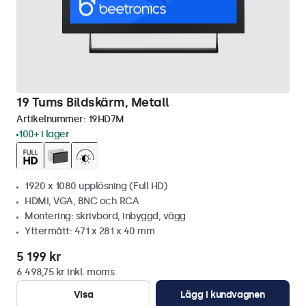
19 Tums Bildskärm, Metall
Artikelnummer:
19HD7M
100+ i lager
1920 x 1080 upplösning (Full HD)
HDMI, VGA, BNC och RCA
Montering: skrivbord, inbyggd, vägg
Yttermått: 471 x 281 x 40 mm
5 199 kr
6 498,75 kr inkl. moms
Visa
Lägg i kundvagnen