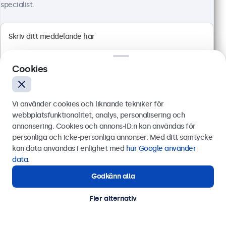
Full HD multitouch panel
specialist.
HDMI, DisplayPort, USB-C, VGA
Montering: skrivbord, vägg
Yttermått: 318 x 200 x 34 mm
4 299 kr
5 373,75 kr inkl. moms
Cookies
Visa
Lägg i kundvagnen
Vi använder cookies och liknande tekniker för
webbplatsfunktionalitet, analys, personalisering och
annonsering. Cookies och annons-ID:n kan användas för
Skicka
personliga och icke-personliga annonser. Med ditt samtycke
kan data användas i enlighet med
hur Google använder
Eller ring oss på
0844-680 783
data
.
Godkänn alla
Behöver du hjälp?
Kontakta våra experter.
Fler alternativ