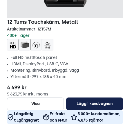
12 Tums Touchskärm, Metall
Artikelnummer:
12TS7M
100+ i lager
Full HD multitouch panel
HDMI, DisplayPort, USB-C, VGA
Montering: skrivbord, inbyggd, vägg
Yttermått: 297 x 185 x 40 mm
4 499 kr
5 623,75 kr inkl. moms
Visa
Lägg i kundvagnen
Långsiktig
Fri frakt
5 000+ kundomdömen,
tillgänglighet
och retur
4,8/5 stjärnor