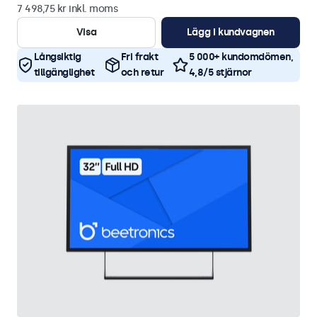
7 498,75 kr inkl. moms
Visa
Lägg i kundvagnen
Långsiktig
Fri frakt
5 000+ kundomdömen,
tillgänglighet
och retur
4,8/5 stjärnor