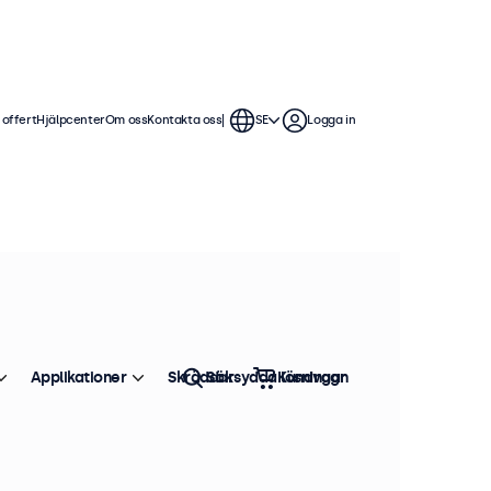
 offert
Hjälpcenter
Om oss
Kontakta oss
SE
Logga in
Applikationer
Skräddarsydda lösningar
Sök
Kundvagn