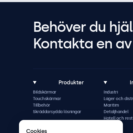
Behöver du hjäl
Kontakta en av 
Produkter
I
Bildskärmar
Industri
Touchskärmar
Lager och distr
Tillbehör
Maritim
Skräddarsydda lösningar
Detaljhandel
Hotell och res
Fordon
Cookies
Järnväg