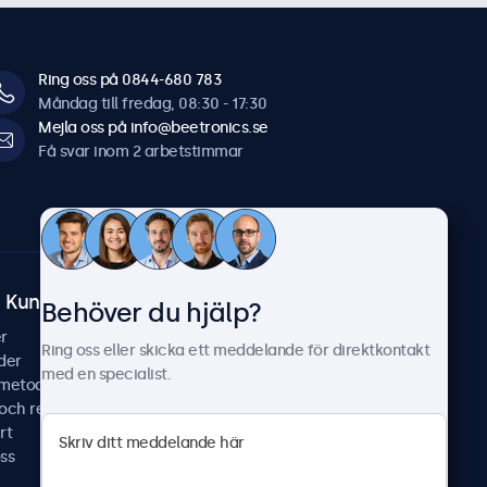
Ring oss på 0844-680 783
Måndag till fredag, 08:30 - 17:30
Mejla oss på info@beetronics.se
Få svar inom 2 arbetstimmar
Kundtjänst
Om Beetronics
Behöver du hjälp?
r
Fallstudier
Ring oss eller skicka ett meddelande för direktkontakt
der
Nyheter & uppdateringar
med en specialist.
smetoder
Om oss
 och reparera
Jobba hos oss
rt
Allmänna villkor
ss
Sekretesspolicy