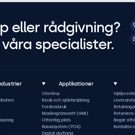
p eller rådgivning?
våra specialister.
ndustrier
Applikationer
Utomhus
Hjälpcente
ibution
Kiosk och självbetjäning
Leveransti
Fordonsbruk
Betalning
Maskingränssnitt (HMI)
Returnera
taurang
Offentlig plats
Begär offe
Kassasystem (POS)
Kontakta o
Digital skyltning