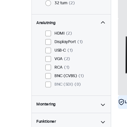
32 tum
2
Anslutning
HDMI
2
DisplayPort
1
USB-C
1
VGA
2
RCA
1
BNC (CVBS)
1
BNC (SDI)
0
L
Montering
Skrivbord
2
Vägg
2
Funktioner