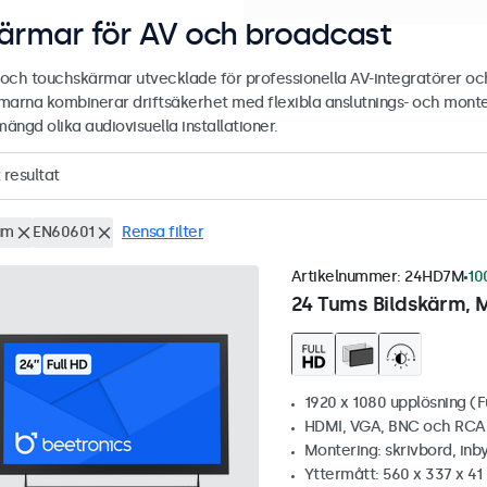
ärmar för AV och broadcast
- och touchskärmar utvecklade för professionella AV-integratörer och
marna kombinerar driftsäkerhet med flexibla anslutnings- och mont
mängd olika audiovisuella installationer.
resultat
um
EN60601
Rensa filter
Artikelnummer:
24HD7M
10
24 Tums Bildskärm, M
1920 x 1080 upplösning (F
HDMI, VGA, BNC och RCA
Montering: skrivbord, inb
Yttermått: 560 x 337 x 4