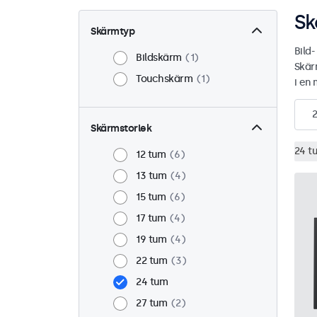
Sk
Skärmtyp
Bild
Bildskärm
1
Skär
Touchskärm
1
i en 
2
Skärmstorlek
24 t
12 tum
6
13 tum
4
15 tum
6
17 tum
4
19 tum
4
22 tum
3
24 tum
27 tum
2