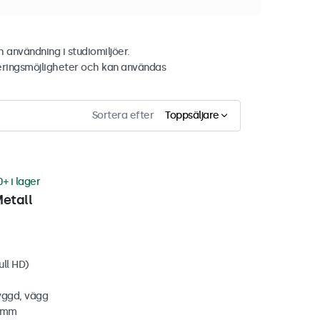
 användning i studiomiljöer.
eringsmöjligheter och kan användas
Sortera efter
Toppsäljare
0+ i lager
etall
ull HD)
yggd, vägg
1 mm