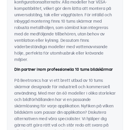
konfigurationsalternativ. Alla modeller har VESA-
kompatibilitet, vilket gör dem lätta att montera på
universalstång, tak eller väggfästen. För infälld och
inbyggd montering finns 10 tums skärmar med
robusta metallhöljen, som sömlöst kan integreras
med de medföljande tillbehören, utan behov av
ventilation eller kylning. Dessutom finns
väderbeständiga modeller med vattenavvisande
hölje, perfekta för utomhusbruk eller krävande
miljöer.
Din partner inom professionella 10 tums bildskärmar
På Beetronics har vi ett brett utbud av 10 tums
skärmar designade för industriell och kommersiell
användning. Med mer än 60 modeller i olika storlekar
och bildförhållanden har vi en passande
skärmlösning för varje applikation. Nyfiken på vilken
bildskärm som passar din applikation? Diskutera
alternativen med våra specialister. Vi hjälper dig
gärna att göra rätt val och står redo att svara på