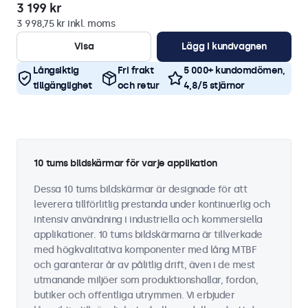
3 199 kr
3 998,75 kr inkl. moms
Visa
Lägg i kundvagnen
Långsiktig
Fri frakt
5 000+ kundomdömen,
tillgänglighet
och retur
4,8/5 stjärnor
10 tums bildskärmar för varje applikation
Dessa 10 tums bildskärmar är designade för att
leverera tillförlitlig prestanda under kontinuerlig och
intensiv användning i industriella och kommersiella
applikationer. 10 tums bildskärmarna är tillverkade
med högkvalitativa komponenter med lång MTBF
och garanterar år av pålitlig drift, även i de mest
utmanande miljöer som produktionshallar, fordon,
butiker och offentliga utrymmen. Vi erbjuder