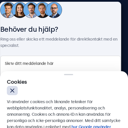
Kundtjänst
Behöver du hjälp?
Om Beetronics
Ring oss eller skicka ett meddelande för direktkontakt med en
specialist.
Beetronics
Cookies
Olof Palmesgata 29, Stockholm, 111 22, Sverige
4.8/5 betygsatt av 5000+ företag
Vi använder cookies och liknande tekniker för
Svenska
webbplatsfunktionalitet, analys, personalisering och
annonsering. Cookies och annons-ID:n kan användas för
Skicka
personliga och icke-personliga annonser. Med ditt samtycke
kan data användas i enlighet med
hur Google använder