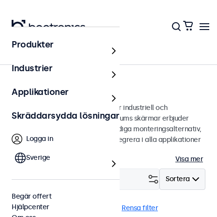
Produkter
Bildskärmar
Industrier
10 tums bildskärmar
Applikationer
10 tums bildskärmar designade för industriell och
Skräddarsydda lösningar
kommersiell användning. Våra 10 tums skärmar erbjuder
flera bildanslutningar och mångsidiga monteringsalternativ,
Logga in
vilket gör de enkla att sömlöst integrera i alla applikationer
och miljöer.
Sverige
Visa mer
Filtrera (
3
)
Sortera
Begär offert
Hjälpcenter
10 tums bildskärmar
Dimning
Rensa filter