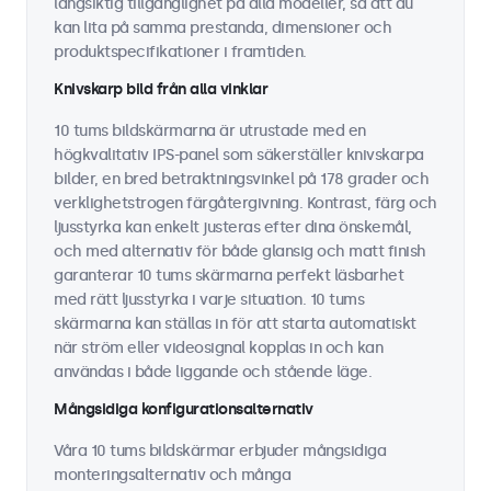
långsiktig tillgänglighet på alla modeller, så att du
kan lita på samma prestanda, dimensioner och
produktspecifikationer i framtiden.
Knivskarp bild från alla vinklar
10 tums bildskärmarna är utrustade med en
högkvalitativ IPS-panel som säkerställer knivskarpa
bilder, en bred betraktningsvinkel på 178 grader och
verklighetstrogen färgåtergivning. Kontrast, färg och
ljusstyrka kan enkelt justeras efter dina önskemål,
och med alternativ för både glansig och matt finish
garanterar 10 tums skärmarna perfekt läsbarhet
med rätt ljusstyrka i varje situation. 10 tums
skärmarna kan ställas in för att starta automatiskt
när ström eller videosignal kopplas in och kan
användas i både liggande och stående läge.
Mångsidiga konfigurationsalternativ
Våra 10 tums bildskärmar erbjuder mångsidiga
monteringsalternativ och många