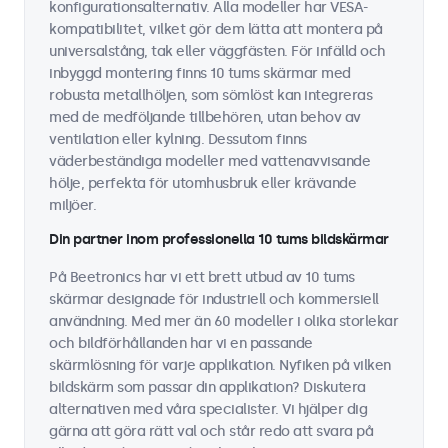
konfigurationsalternativ. Alla modeller har VESA-
kompatibilitet, vilket gör dem lätta att montera på
universalstång, tak eller väggfästen. För infälld och
inbyggd montering finns 10 tums skärmar med
robusta metallhöljen, som sömlöst kan integreras
med de medföljande tillbehören, utan behov av
ventilation eller kylning. Dessutom finns
väderbeständiga modeller med vattenavvisande
hölje, perfekta för utomhusbruk eller krävande
miljöer.
Din partner inom professionella 10 tums bildskärmar
På Beetronics har vi ett brett utbud av 10 tums
skärmar designade för industriell och kommersiell
användning. Med mer än 60 modeller i olika storlekar
och bildförhållanden har vi en passande
skärmlösning för varje applikation. Nyfiken på vilken
bildskärm som passar din applikation? Diskutera
alternativen med våra specialister. Vi hjälper dig
gärna att göra rätt val och står redo att svara på