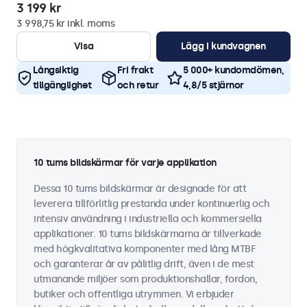
3 199 kr
3 998,75 kr inkl. moms
Visa
Lägg i kundvagnen
Långsiktig
Fri frakt
5 000+ kundomdömen,
tillgänglighet
och retur
4,8/5 stjärnor
10 tums bildskärmar för varje applikation
Dessa 10 tums bildskärmar är designade för att
leverera tillförlitlig prestanda under kontinuerlig och
intensiv användning i industriella och kommersiella
applikationer. 10 tums bildskärmarna är tillverkade
med högkvalitativa komponenter med lång MTBF
och garanterar år av pålitlig drift, även i de mest
utmanande miljöer som produktionshallar, fordon,
butiker och offentliga utrymmen. Vi erbjuder