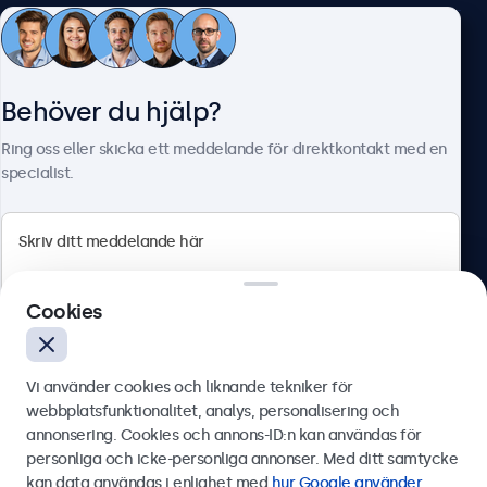
Kundtjänst
Behöver du hjälp?
Om Beetronics
Ring oss eller skicka ett meddelande för direktkontakt med en
specialist.
Beetronics
Cookies
Olof Palmesgata 29, Stockholm, 111 22, Sverige
4.8/5 betygsatt av 5000+ företag
Vi använder cookies och liknande tekniker för
Svenska
webbplatsfunktionalitet, analys, personalisering och
annonsering. Cookies och annons-ID:n kan användas för
Skicka
personliga och icke-personliga annonser. Med ditt samtycke
kan data användas i enlighet med
hur Google använder