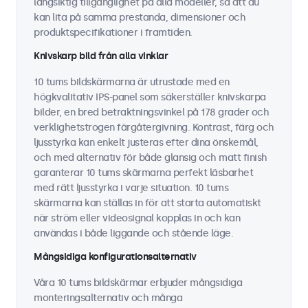
långsiktig tillgänglighet på alla modeller, så att du
kan lita på samma prestanda, dimensioner och
produktspecifikationer i framtiden.
Knivskarp bild från alla vinklar
10 tums bildskärmarna är utrustade med en
högkvalitativ IPS-panel som säkerställer knivskarpa
bilder, en bred betraktningsvinkel på 178 grader och
verklighetstrogen färgåtergivning. Kontrast, färg och
ljusstyrka kan enkelt justeras efter dina önskemål,
och med alternativ för både glansig och matt finish
garanterar 10 tums skärmarna perfekt läsbarhet
med rätt ljusstyrka i varje situation. 10 tums
skärmarna kan ställas in för att starta automatiskt
när ström eller videosignal kopplas in och kan
användas i både liggande och stående läge.
Mångsidiga konfigurationsalternativ
Våra 10 tums bildskärmar erbjuder mångsidiga
monteringsalternativ och många