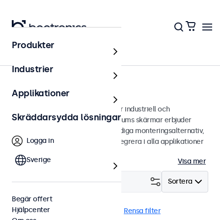
Produkter
Bildskärmar
Industrier
10 tums bildskärmar
Applikationer
10 tums bildskärmar designade för industriell och
Skräddarsydda lösningar
kommersiell användning. Våra 10 tums skärmar erbjuder
flera bildanslutningar och mångsidiga monteringsalternativ,
Logga in
vilket gör de enkla att sömlöst integrera i alla applikationer
och miljöer.
Sverige
Visa mer
Filtrera (
3
)
Sortera
Begär offert
Hjälpcenter
10 tums bildskärmar
EN50155
Rensa filter