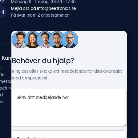
Måndag till fredag, 08:30 - 17:30
Mejla oss på info@beetronics.se
Få svar inom 2 arbetstimmar
Kundtjänst
Om Beetronics
Behöver du hjälp?
r
Fallstudier
Ring oss eller skicka ett meddelande för direktkontakt
der
Nyheter & uppdateringar
med en specialist.
smetoder
Om oss
 och reparera
Jobba hos oss
rt
Allmänna villkor
ss
Sekretesspolicy