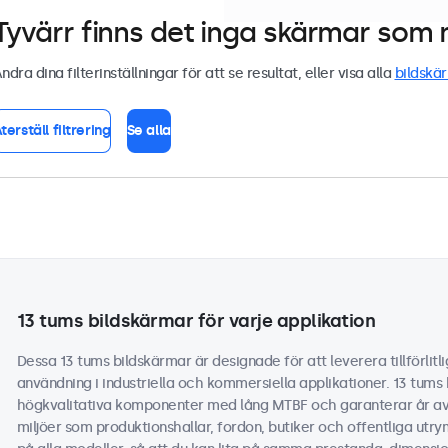
Tyvärr finns det inga skärmar som m
ndra dina filterinställningar för att se resultat, eller visa alla
bildskä
terställ filtrering
Se alla
13 tums bildskärmar för varje applikation
Dessa 13 tums bildskärmar är designade för att leverera tillförlitl
användning i industriella och kommersiella applikationer. 13 tums
högkvalitativa komponenter med lång MTBF och garanterar år av p
miljöer som produktionshallar, fordon, butiker och offentliga utrym