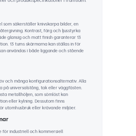
ner och produktspecifikationer i framtiden.
 som säkerställer knivskarpa bilder, en
tergivning. Kontrast, färg och ljusstyrka
åde glansig och matt finish garanterar 13
tion. 13 tums skärmarna kan ställas in för
h kan användas i både liggande och stående
iv och många konfigurationsalternativ. Alla
a på universalstång, tak eller väggfästen.
usta metallhöljen, som sömlöst kan
ion eller kylning. Dessutom finns
r utomhusbruk eller krävande miljöer.
rmar
 för industriell och kommersiell