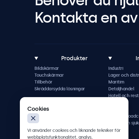
Behöver du hjäl
Kontakta en av 
Produkter
I
Bildskärmar
Industri
Touchskärmar
Lager och distr
Tillbehör
Maritim
Skräddarsydda lösningar
Detaljhandel
Hotell och res
Fordon
Cookies
Järnväg
AV och broadc
Hälso- och sju
Vi använder cookies och liknande tekniker för
webbplatsfunktionalitet, analys,