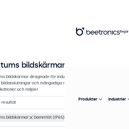
Begär
 tums bildskärmar
ums bildskärmar designade för industriell och kommersiell användnin
 bildanslutningar och mångsidiga monteringsalternativ, vilket gör de 
kationer och miljöer.
Produkter
Industrier
0
resultat
ums bildskärmar
Dammtät (IP65)
Rensa filter