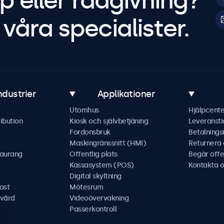
p eller rådgivning?
våra specialister.
ndustrier
Applikationer
Utomhus
Hjälpcente
ibution
Kiosk och självbetjäning
Leveransti
Fordonsbruk
Betalning
Maskingränssnitt (HMI)
Returnera
taurang
Offentlig plats
Begär offe
Kassasystem (POS)
Kontakta o
Digital skyltning
ast
Mötesrum
kvård
Videoövervakning
Passerkontroll