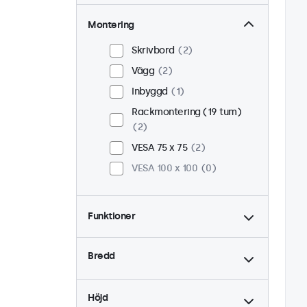
Montering
Skrivbord
2
Vägg
2
Inbyggd
1
Rackmontering (19 tum)
2
VESA 75 x 75
2
VESA 100 x 100
0
Funktioner
4:3 / 5:4
0
Bredd
9-36 Volt
2
Dimning
2
Höjd
USB Mediaspelare
2