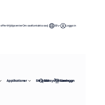
 offert
Hjälpcenter
Om oss
Kontakta oss
SE
Logga in
g. Våra 13 tums skärmar erbjuder
enkla att sömlöst integrera i alla
Applikationer
Skräddarsydda lösningar
Sök
Kundvagn
Sortera efter
Toppsäljare