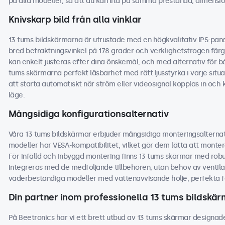
på alla modeller, så att du kan lita på samma prestanda, dimensio
Knivskarp bild från alla vinklar
13 tums bildskärmarna är utrustade med en högkvalitativ IPS-panel
bred betraktningsvinkel på 178 grader och verklighetstrogen färgå
kan enkelt justeras efter dina önskemål, och med alternativ för b
tums skärmarna perfekt läsbarhet med rätt ljusstyrka i varje situa
att starta automatiskt när ström eller videosignal kopplas in oc
läge.
Mångsidiga konfigurationsalternativ
Våra 13 tums bildskärmar erbjuder mångsidiga monteringsalternat
modeller har VESA-kompatibilitet, vilket gör dem lätta att monter
För infälld och inbyggd montering finns 13 tums skärmar med rob
integreras med de medföljande tillbehören, utan behov av ventilat
väderbeständiga modeller med vattenavvisande hölje, perfekta fö
Din partner inom professionella 13 tums bildskä
På Beetronics har vi ett brett utbud av 13 tums skärmar designade