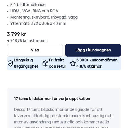
5:4 bildförhållande
HDMI, VGA, BNC och RCA
Montering: skrivbord, inbyggd, vägg
Yttermått: 372 x 305 x 40 mm
3 799 kr
4 748,75 kr inkl. moms
Visa
Lägg i kundvagnen
Långsiktig
Fri frakt
5 000+ kundomdömen,
tillgänglighet
och retur
4,8/5 stjärnor
17 tums bildskärmar för varje applikation
Dessa 17 tums bildskärmar är designade för att
leverera tillförlitlig prestanda under kontinuerlig och
intensiv användning i industriella och kommersiella