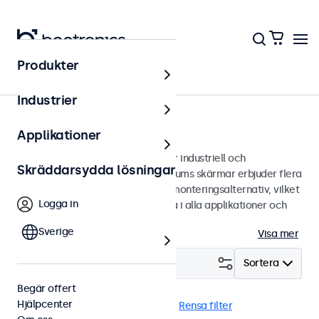
Produkter
Bildskärmar
Industrier
17 tums bildskärmar
Applikationer
17 tums bildskärmar designade för industriell och
Skräddarsydda lösningar
kommersiell användning. Våra 17 tums skärmar erbjuder flera
bildanslutningar och mångsidiga monteringsalternativ, vilket
Logga in
gör de enkla att sömlöst integrera i alla applikationer och
miljöer.
Sverige
Visa mer
Filtrera (
1
)
Sortera
Begär offert
Hjälpcenter
17 tums bildskärmar
4:3 / 5:4
Rensa filter