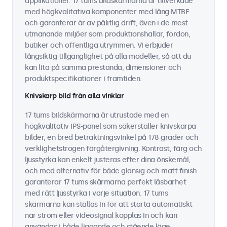
applikationer. 17 tums bildskärmarna är tillverkade
med högkvalitativa komponenter med lång MTBF
och garanterar år av pålitlig drift, även i de mest
utmanande miljöer som produktionshallar, fordon,
butiker och offentliga utrymmen. Vi erbjuder
långsiktig tillgänglighet på alla modeller, så att du
kan lita på samma prestanda, dimensioner och
produktspecifikationer i framtiden.
Knivskarp bild från alla vinklar
17 tums bildskärmarna är utrustade med en
högkvalitativ IPS-panel som säkerställer knivskarpa
bilder, en bred betraktningsvinkel på 178 grader och
verklighetstrogen färgåtergivning. Kontrast, färg och
ljusstyrka kan enkelt justeras efter dina önskemål,
och med alternativ för både glansig och matt finish
garanterar 17 tums skärmarna perfekt läsbarhet
med rätt ljusstyrka i varje situation. 17 tums
skärmarna kan ställas in för att starta automatiskt
när ström eller videosignal kopplas in och kan
användas i både liggande och stående läge.