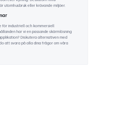
r utomhusbruk eller krävande miljöer.
rmar
 för industriell och kommersiell
hållanden har vi en passande skärmlösning
 applikation? Diskutera alternativen med
edo att svara på alla dina frågor om våra