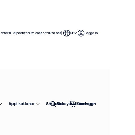
 offert
Hjälpcenter
Om oss
Kontakta oss
SE
Logga in
g. Våra 10 tums skärmar erbjuder
enkla att sömlöst integrera i alla
Applikationer
Skräddarsydda lösningar
Sök
Kundvagn
Sortera efter
Toppsäljare