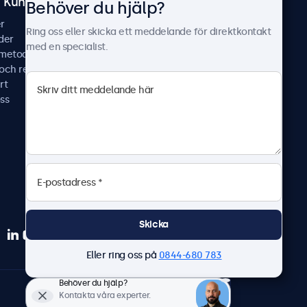
Kundtjänst
Om Beetronics
Behöver du hjälp?
r
Fallstudier
Ring oss eller skicka ett meddelande för direktkontakt
der
Nyheter & uppdateringar
med en specialist.
smetoder
Om oss
 och reparera
Jobba hos oss
rt
Allmänna villkor
ss
Sekretesspolicy
Skicka
Eller ring oss på
0844-680 783
Behöver du hjälp?
Svenska
Kontakta våra experter.