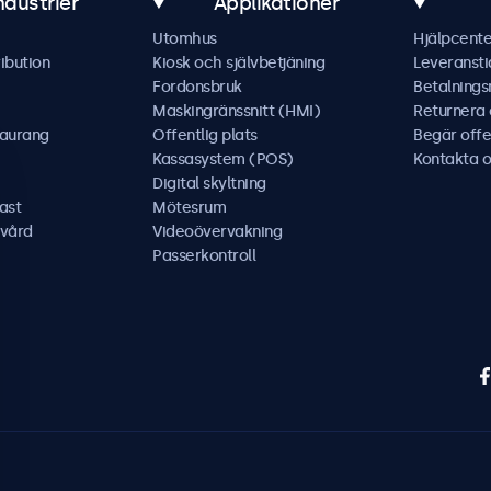
ndustrier
Applikationer
Utomhus
Hjälpcente
ibution
Kiosk och självbetjäning
Leveransti
Fordonsbruk
Betalning
Maskingränssnitt (HMI)
Returnera
taurang
Offentlig plats
Begär offe
Kassasystem (POS)
Kontakta o
Digital skyltning
ast
Mötesrum
kvård
Videoövervakning
Passerkontroll