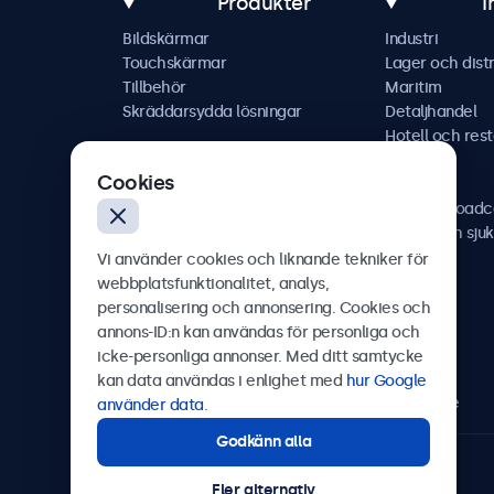
Produkter
I
Bildskärmar
Industri
Touchskärmar
Lager och distr
Tillbehör
Maritim
Skräddarsydda lösningar
Detaljhandel
Hotell och res
Fordon
Cookies
Järnväg
AV och broadc
Hälso- och sju
Vi använder cookies och liknande tekniker för
webbplatsfunktionalitet, analys,
personalisering och annonsering. Cookies och
annons-ID:n kan användas för personliga och
Beetronics
icke-personliga annonser. Med ditt samtycke
kan data användas i enlighet med
hur Google
Olof Palmesgata 29, Stockholm, 111 22, Sverige
använder data
.
Godkänn alla
4.8/5 betygsatt av 5000+ företag
Fler alternativ