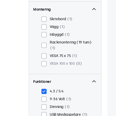
Montering
Skrivbord
1
Vägg
1
Inbyggd
1
Rackmontering (19 tum)
1
VESA 75 x 75
1
VESA 100 x 100
0
Funktioner
4:3 / 5:4
9-36 Volt
1
Dimning
1
USB Mediaspelare
1