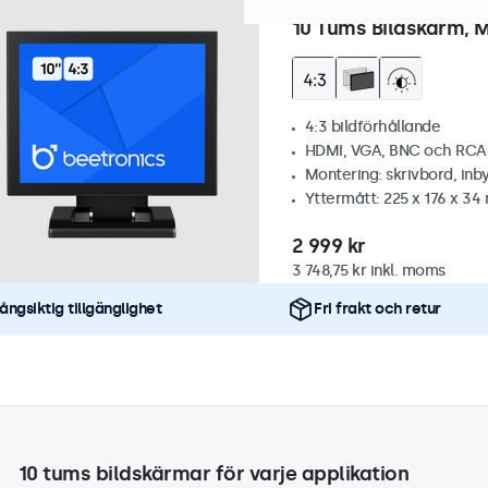
Artikelnummer:
10VG7M
36 
10 Tums Bildskärm, M
4:3 bildförhållande
HDMI, VGA, BNC och RCA
Montering: skrivbord, inb
Yttermått: 225 x 176 x 3
2 999 kr
3 748,75 kr inkl. moms
ångsiktig tillgänglighet
Fri frakt och retur
10 tums bildskärmar för varje applikation