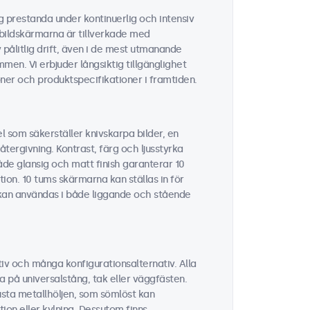
ig prestanda under kontinuerlig och intensiv
 bildskärmarna är tillverkade med
ålitlig drift, även i de mest utmanande
men. Vi erbjuder långsiktig tillgänglighet
ner och produktspecifikationer i framtiden.
 som säkerställer knivskarpa bilder, en
tergivning. Kontrast, färg och ljusstyrka
åde glansig och matt finish garanterar 10
tion. 10 tums skärmarna kan ställas in för
h kan användas i både liggande och stående
iv och många konfigurationsalternativ. Alla
a på universalstång, tak eller väggfästen.
usta metallhöljen, som sömlöst kan
ion eller kylning. Dessutom finns