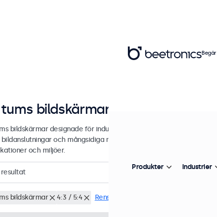
Begär
 tums bildskärmar
ums bildskärmar designade för industriell och kommersiell användnin
 bildanslutningar och mångsidiga monteringsalternativ, vilket gör de 
kationer och miljöer.
Produkter
Industrier
resultat
ums bildskärmar
4:3 / 5:4
Rensa filter