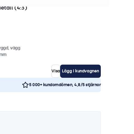
i lager
etall (4:3)
yggd, vägg
4 mm
Visa
Lägg i kundvagnen
5 000+ kundomdömen, 4,8/5 stjärnor