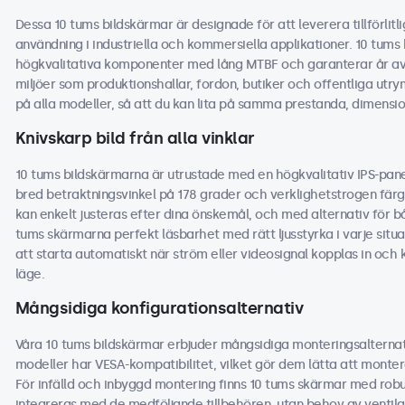
Dessa 10 tums bildskärmar är designade för att leverera tillförlitl
användning i industriella och kommersiella applikationer. 10 tums
högkvalitativa komponenter med lång MTBF och garanterar år av p
miljöer som produktionshallar, fordon, butiker och offentliga utrym
på alla modeller, så att du kan lita på samma prestanda, dimensio
Knivskarp bild från alla vinklar
10 tums bildskärmarna är utrustade med en högkvalitativ IPS-panel
bred betraktningsvinkel på 178 grader och verklighetstrogen färgå
kan enkelt justeras efter dina önskemål, och med alternativ för b
tums skärmarna perfekt läsbarhet med rätt ljusstyrka i varje situa
att starta automatiskt när ström eller videosignal kopplas in oc
läge.
Mångsidiga konfigurationsalternativ
Våra 10 tums bildskärmar erbjuder mångsidiga monteringsalternat
modeller har VESA-kompatibilitet, vilket gör dem lätta att monter
För infälld och inbyggd montering finns 10 tums skärmar med rob
integreras med de medföljande tillbehören, utan behov av ventilat