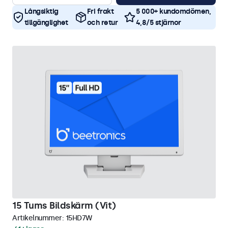
Långsiktig
Fri frakt
5 000+ kundomdömen,
tillgänglighet
och retur
4,8/5 stjärnor
15 Tums Bildskärm (Vit)
Artikelnummer:
15HD7W