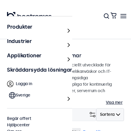
Produkter
Hem
Industrier
Rackmonterbara bildskärmar
Applikationer
Rackmonterbara bildskärmar speciellt utvecklade för
Skräddarsydda lösningar
integration i 19-tums serverrack, pelikanväskor och IT-
miljöer. Våra skärmar erbjuder mångsidiga
Logga in
anslutningsmöjligheter och är lämpliga för kontinuerlig
användning. Perfekt för datacenter, serverrum och
Sverige
professionella applikationer.
Visa mer
Filtrera (
18
)
Sortera
Begär offert
Hjälpcenter