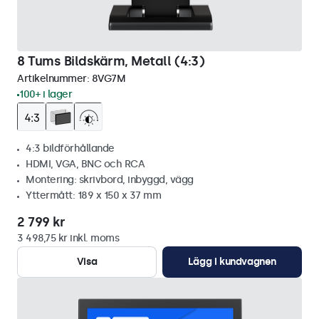
8 Tums Bildskärm, Metall (4:3)
Artikelnummer:
8VG7M
100+ i lager
4:3 bildförhållande
HDMI, VGA, BNC och RCA
Montering: skrivbord, inbyggd, vägg
Yttermått: 189 x 150 x 37 mm
2 799 kr
3 498,75 kr inkl. moms
Visa
Lägg i kundvagnen