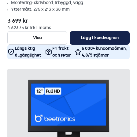
Montering: skrivbord, inbyggd, vägg
Yttermått: 275 x 213 x 38 mm
3 699 kr
4 623,75 kr inkl. moms
Visa
Lägg i kundvagnen
Långsiktig
Fri frakt
5 000+ kundomdömen,
tillgänglighet
och retur
4,8/5 stjärnor