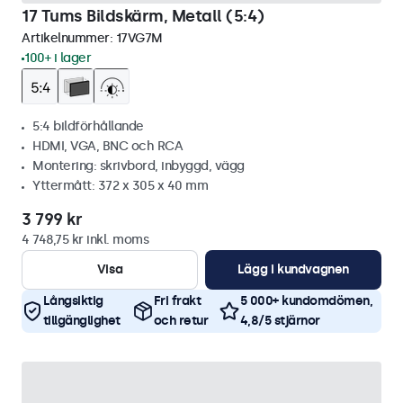
17 Tums Bildskärm, Metall (5:4)
Artikelnummer:
17VG7M
100+ i lager
5:4 bildförhållande
HDMI, VGA, BNC och RCA
Montering: skrivbord, inbyggd, vägg
Yttermått: 372 x 305 x 40 mm
3 799 kr
4 748,75 kr inkl. moms
Visa
Lägg i kundvagnen
Långsiktig
Fri frakt
5 000+ kundomdömen,
tillgänglighet
och retur
4,8/5 stjärnor