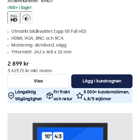
Artikelnummer:
10HD7
100+ i lager
Utmärkt bildkvalitet (upp till Full HD)
HDMI, VGA, BNC och RCA
Montering: skrivbord, vägg
Yttermått: 242 x 168 x 32 mm
2 899 kr
3 623,75 kr inkl. moms
Visa
Lägg i kundvagnen
Långsiktig
Fri frakt
5 000+ kundomdömen,
tillgänglighet
och retur
4,8/5 stjärnor