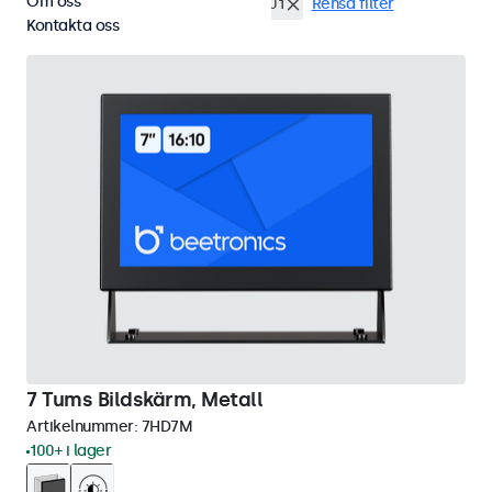
Om oss
Rackmontering (19 tum)
EN60601
Rensa filter
Kontakta oss
7 Tums Bildskärm, Metall
Artikelnummer:
7HD7M
100+ i lager