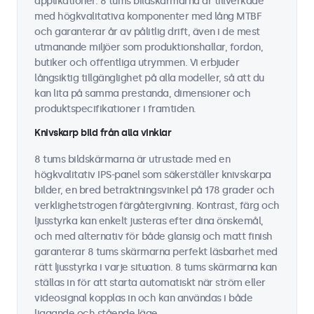
applikationer. 8 tums bildskärmarna är tillverkade
med högkvalitativa komponenter med lång MTBF
och garanterar år av pålitlig drift, även i de mest
utmanande miljöer som produktionshallar, fordon,
butiker och offentliga utrymmen. Vi erbjuder
långsiktig tillgänglighet på alla modeller, så att du
kan lita på samma prestanda, dimensioner och
produktspecifikationer i framtiden.
Knivskarp bild från alla vinklar
8 tums bildskärmarna är utrustade med en
högkvalitativ IPS-panel som säkerställer knivskarpa
bilder, en bred betraktningsvinkel på 178 grader och
verklighetstrogen färgåtergivning. Kontrast, färg och
ljusstyrka kan enkelt justeras efter dina önskemål,
och med alternativ för både glansig och matt finish
garanterar 8 tums skärmarna perfekt läsbarhet med
rätt ljusstyrka i varje situation. 8 tums skärmarna kan
ställas in för att starta automatiskt när ström eller
videosignal kopplas in och kan användas i både
liggande och stående läge.