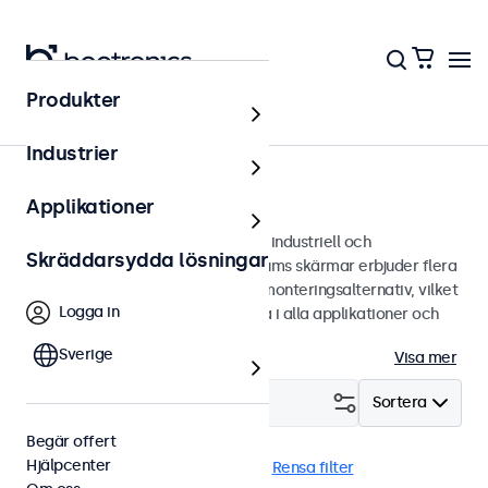
Produkter
Bildskärmar
Industrier
8 tums bildskärmar
Applikationer
8 tums bildskärmar designade för industriell och
Skräddarsydda lösningar
kommersiell användning. Våra 8 tums skärmar erbjuder flera
bildanslutningar och mångsidiga monteringsalternativ, vilket
Logga in
gör de enkla att sömlöst integrera i alla applikationer och
miljöer.
Sverige
Visa mer
Filtrera (
1
)
Sortera
Begär offert
Hjälpcenter
8 tums bildskärmar
EN60601
Rensa filter