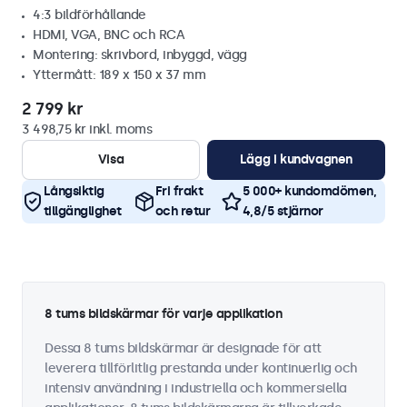
4:3 bildförhållande
HDMI, VGA, BNC och RCA
Montering: skrivbord, inbyggd, vägg
Yttermått: 189 x 150 x 37 mm
2 799 kr
3 498,75 kr inkl. moms
Visa
Lägg i kundvagnen
Långsiktig
Fri frakt
5 000+ kundomdömen,
tillgänglighet
och retur
4,8/5 stjärnor
8 tums bildskärmar för varje applikation
Dessa 8 tums bildskärmar är designade för att
leverera tillförlitlig prestanda under kontinuerlig och
intensiv användning i industriella och kommersiella