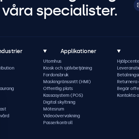
våra specialister.
ndustrier
Applikationer
Utomhus
Hjälpcente
ibution
Kiosk och självbetjäning
Leveransti
Fordonsbruk
Betalning
Maskingränssnitt (HMI)
Returnera
taurang
Offentlig plats
Begär offe
Kassasystem (POS)
Kontakta o
Digital skyltning
ast
Mötesrum
kvård
Videoövervakning
Passerkontroll