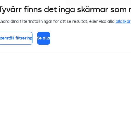
Tyvärr finns det inga skärmar som m
ndra dina filterinställningar för att se resultat, eller visa alla
bildskä
terställ filtrering
Se alla