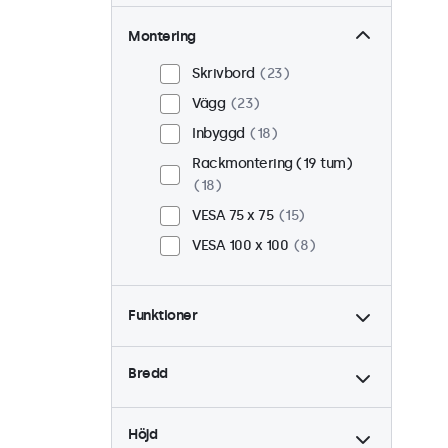
Montering
Skrivbord
23
Vägg
23
Inbyggd
18
Rackmontering (19 tum)
18
VESA 75 x 75
15
VESA 100 x 100
8
Funktioner
4:3 / 5:4
6
Bredd
9-36 Volt
23
Dimning
23
Höjd
USB Mediaspelare
23