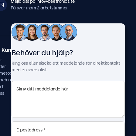
Mejla oss på info@beetronics.se
Få svar inom 2 arbetstimmar
Kundtjänst
Om Beetronics
Behöver du hjälp?
r
Fallstudier
Ring oss eller skicka ett meddelande för direktkontakt
der
Nyheter & uppdateringar
med en specialist.
smetoder
Om oss
 och reparera
Jobba hos oss
rt
Allmänna villkor
ss
Sekretesspolicy