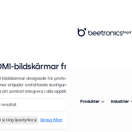
Begär
MI-bildskärmar från 7 till 32 tum
-bildskärmar designade för professionella applikationer och kontinu
mar erbjuder omfattande konfigurationsalternativ och mångsidiga mon
 att sömlöst integrera i alla applikationer och miljöer.
Produkter
Industrier
0
resultat
I
Hög ljusstyrka
Rensa filter