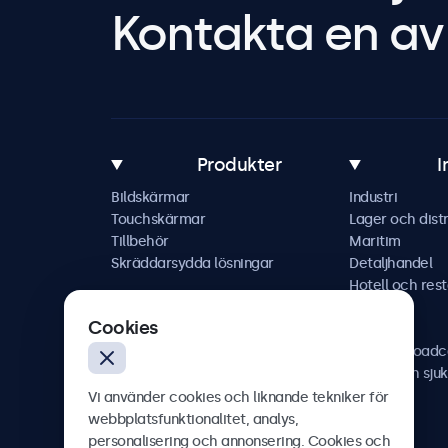
Kontakta en av 
Produkter
I
Bildskärmar
Industri
Touchskärmar
Lager och distr
Tillbehör
Maritim
Skräddarsydda lösningar
Detaljhandel
Hotell och res
Fordon
Cookies
Järnväg
AV och broadc
Hälso- och sju
Vi använder cookies och liknande tekniker för
webbplatsfunktionalitet, analys,
personalisering och annonsering. Cookies och