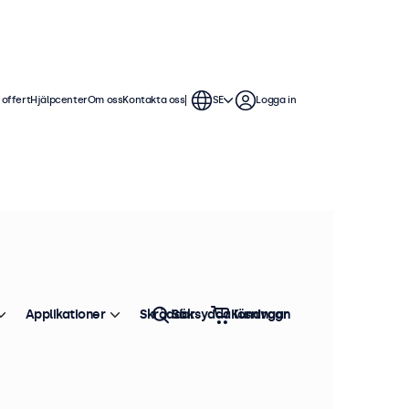
 offert
Hjälpcenter
Om oss
Kontakta oss
SE
Logga in
erlig användning. Våra HDMI-
teringsalternativ, vilket gör de
Applikationer
Skräddarsydda lösningar
Sök
Kundvagn
Sortera efter
Toppsäljare