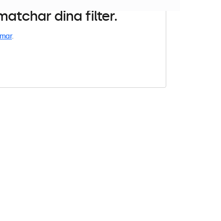
atchar dina filter.
rmar
.