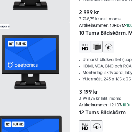
2 999 kr
3 748,75 kr inkl. moms
Artikelnummer:
10HD7M
100
äljare
10 Tums Bildskärm, M
Utmärkt bildkvalitet (upp t
HDMI, VGA, BNC och RCA
Montering: skrivbord, inb
Yttermått: 243 x 165 x 3
3 199 kr
3 998,75 kr inkl. moms
Artikelnummer:
12HD7
100+ 
12 Tums Bildskärm