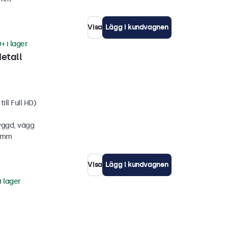
Visa
Lägg i kundvagnen
+ i lager
etall
ill Full HD)
yggd, vägg
5 mm
Visa
Lägg i kundvagnen
i lager