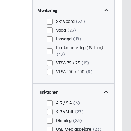
Montering
Skrivbord
23
Vägg
23
Inbyggd
18
Rackmontering (19 tum)
18
VESA 75 x 75
15
VESA 100 x 100
8
Funktioner
4:3 / 5:4
6
9-36 Volt
23
Dimning
23
USB Mediaspelare
23