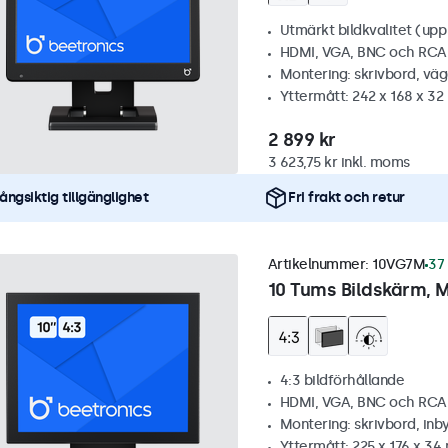
Utmärkt bildkvalitet (upp t
HDMI, VGA, BNC och RCA
Montering: skrivbord, vä
Yttermått: 242 x 168 x 3
2 899 kr
3 623,75 kr inkl. moms
ångsiktig tillgänglighet
Fri frakt och retur
Artikelnummer:
10VG7M
37 
10 Tums Bildskärm, M
4:3 bildförhållande
HDMI, VGA, BNC och RCA
Montering: skrivbord, inb
Yttermått: 225 x 176 x 3