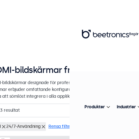
Begär
MI-bildskärmar från 7 till 32 tum
-bildskärmar designade för professionella applikationer och kontinu
mar erbjuder omfattande konfigurationsalternativ och mångsidiga mon
 att sömlöst integrera i alla applikationer och miljöer.
Produkter
Industrier
23
resultat
I
24/7-Användning
Rensa filter