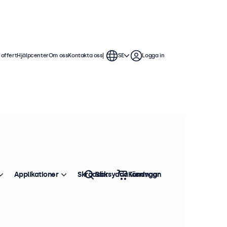
 offert
Hjälpcenter
Om oss
Kontakta oss
SE
Logga in
erlig användning. Våra HDMI-
teringsalternativ, vilket gör de
Applikationer
Skräddarsydda lösningar
Sök
Kundvagn
Sortera efter
Toppsäljare