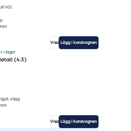
ull HD)
gg
2 mm
Visa
Lägg i kundvagnen
+ i lager
etall (4:3)
yggd, vägg
8 mm
Visa
Lägg i kundvagnen