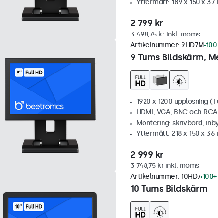
Yttermått: 189 x 150 x 3
2 799 kr
3 498,75 kr inkl. moms
Artikelnummer:
9HD7M
100+
9 Tums Bildskärm, Me
1920 x 1200 upplösning (F
HDMI, VGA, BNC och RCA
Montering: skrivbord, inb
Yttermått: 218 x 150 x 3
2 999 kr
3 748,75 kr inkl. moms
Artikelnummer:
10HD7
100+ 
10 Tums Bildskärm