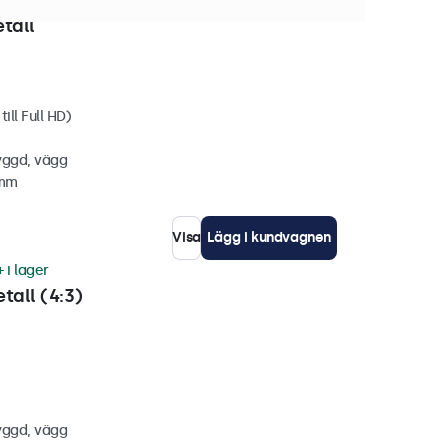
 i lager
tall
ill Full HD)
yggd, vägg
 mm
Visa
Lägg i kundvagnen
 i lager
tall (4:3)
yggd, vägg