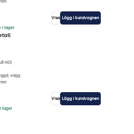
7 mm
Visa
Lägg i kundvagnen
 i lager
tall
ull HD)
yggd, vägg
6 mm
Visa
Lägg i kundvagnen
i lager