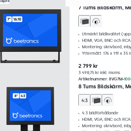
Artikelnummer:
7HD7M
100+
äljare
7 Tums Bildskärm, Me
Utmärkt bildkvalitet (upp t
HDMI, VGA, BNC och RCA
Montering: skrivbord, inb
Yttermått: 176 x 119 x 35
2 799 kr
3 498,75 kr inkl. moms
Artikelnummer:
8VG7M
100+
8 Tums Bildskärm, Me
4:3 bildförhållande
HDMI, VGA, BNC och RCA
Montering: skrivbord, inb