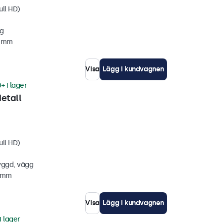
ull HD)
gg
3 mm
Visa
Lägg i kundvagnen
+ i lager
etall
ull HD)
yggd, vägg
5 mm
Visa
Lägg i kundvagnen
i lager