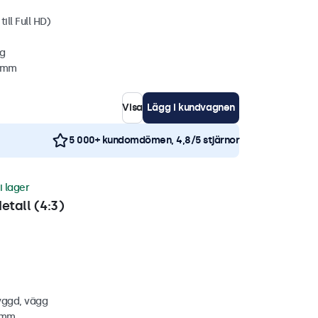
ill Full HD)
gg
2 mm
Visa
Lägg i kundvagnen
5 000+ kundomdömen, 4,8/5 stjärnor
i lager
etall (4:3)
yggd, vägg
4 mm