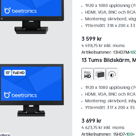
1920 x 1080 upplösning (F
HDMI, VGA, BNC och RCA
Montering: skrivbord, vä
Yttermått: 318 x 200 x 3
3 599 kr
4 498,75 kr inkl. moms
Artikelnummer:
13HD7M
100
13 Tums Bildskärm, M
1920 x 1080 upplösning (F
HDMI, VGA, BNC och RCA
Montering: skrivbord, inb
Yttermått: 317 x 200 x 3
3 699 kr
4 623,75 kr inkl. moms
Artikelnummer:
15HD7
100+ 
äljare