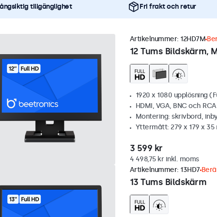
ångsiktig tillgänglighet
Fri frakt och retur
Artikelnummer:
12HD7M
Ber
12 Tums Bildskärm, M
1920 x 1080 upplösning (F
HDMI, VGA, BNC och RCA
Montering: skrivbord, inb
Yttermått: 279 x 179 x 3
3 599 kr
4 498,75 kr inkl. moms
Artikelnummer:
13HD7
Berä
13 Tums Bildskärm