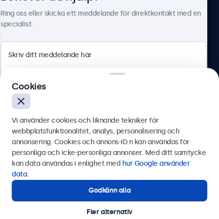
Om Beetronics
Ring oss eller skicka ett meddelande för direktkontakt med en
specialist.
Beetronics
Cookies
Olof Palmesgata 29, Stockholm, 111 22, Sverige
4.8/5 betygsatt av 5000+ företag
Vi använder cookies och liknande tekniker för
Svenska
webbplatsfunktionalitet, analys, personalisering och
annonsering. Cookies och annons-ID:n kan användas för
Skicka
personliga och icke-personliga annonser. Med ditt samtycke
kan data användas i enlighet med
hur Google använder
Eller ring oss på
0844-680 783
data
.
Godkänn alla
Behöver du hjälp?
Kontakta våra experter.
Fler alternativ
© 2026 Beetronics