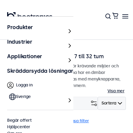
Produkter
Hem
Industrier
Dimbara bildskärmar från 7 till 32 tum
Applikationer
Dimbara bildskärmar designade för krävande miljöer och
Skräddarsydda lösningar
kontinuerlig användning. Skärmarna har en dimbar
bakgrundsbelysning och kan dimras med menyknapparna,
Logga in
fjärrkontrollen eller den valfria dimmern.
Visa mer
Sverige
Filtrera (
0
)
Sortera
Begär offert
Dimning
Panel monterad
Rensa filter
Hjälpcenter