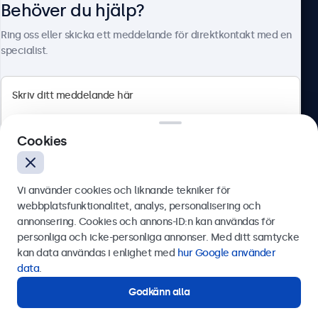
Behöver du hjälp?
Om Beetronics
Ring oss eller skicka ett meddelande för direktkontakt med en
specialist.
Beetronics
Cookies
Olof Palmesgata 29, Stockholm, 111 22, Sverige
4.8/5 betygsatt av 5000+ företag
Vi använder cookies och liknande tekniker för
Svenska
webbplatsfunktionalitet, analys, personalisering och
annonsering. Cookies och annons-ID:n kan användas för
Skicka
personliga och icke-personliga annonser. Med ditt samtycke
kan data användas i enlighet med
hur Google använder
Eller ring oss på
0844-680 783
data
.
Godkänn alla
Behöver du hjälp?
Kontakta våra experter.