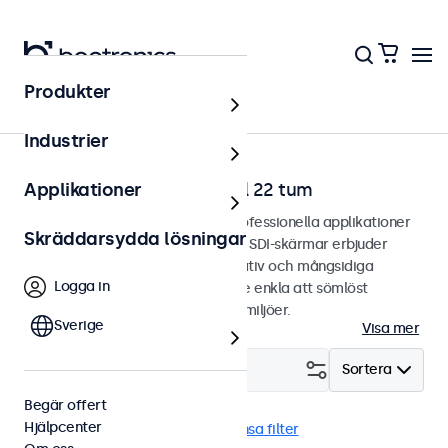
Produkter
Hem
Industrier
SDI-bildskärmar från 12 till 22 tum
Applikationer
SDI-bildskärmar designade för professionella applikationer
Skräddarsydda lösningar
och kontinuerlig användning. Våra SDI-skärmar erbjuder
omfattande konfigurationsalternativ och mångsidiga
Logga in
monteringsalternativ, vilket gör de enkla att sömlöst
integrera i alla applikationer och miljöer.
Sverige
Visa mer
Filtrera (
0
)
Sortera
Begär offert
Hjälpcenter
Hög ljusstyrka
BNC (SDI)
Rensa filter