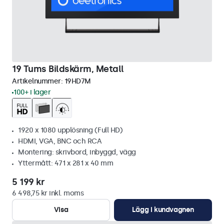
19 Tums Bildskärm, Metall
Artikelnummer:
19HD7M
100+ i lager
1920 x 1080 upplösning (Full HD)
HDMI, VGA, BNC och RCA
Montering: skrivbord, inbyggd, vägg
Yttermått: 471 x 281 x 40 mm
5 199 kr
6 498,75 kr inkl. moms
Visa
Lägg i kundvagnen