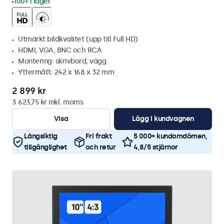
100+ i lager
Utmärkt bildkvalitet (upp till Full HD)
HDMI, VGA, BNC och RCA
Montering: skrivbord, vägg
Yttermått: 242 x 168 x 32 mm
2 899 kr
3 623,75 kr inkl. moms
Visa
Lägg i kundvagnen
Långsiktig
Fri frakt
5 000+ kundomdömen,
tillgänglighet
och retur
4,8/5 stjärnor