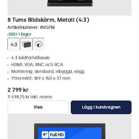
8 Tums Bildskärm, Metall (4:3)
Artikelnummer:
8VG7M
100+ i lager
4:3 bildförhållande
HDMI, VGA, BNC och RCA
Montering: skrivbord, inbyggd, vägg
Yttermått: 189 x 150 x 37 mm
2 799 kr
3 498,75 kr inkl. moms
Visa
Lägg i kundvagnen