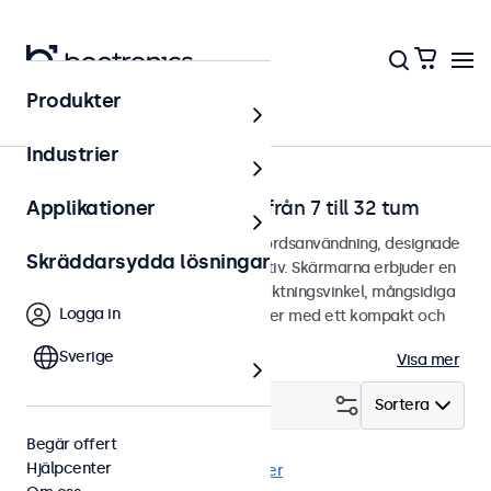
Produkter
Hem
Industrier
Bildskärmar för skrivbord från 7 till 32 tum
Applikationer
Bildskärmar designade för skrivbordsanvändning, designade
Skräddarsydda lösningar
med ett robust och justerbart stativ. Skärmarna erbjuder en
kristallklar bild med en bred betraktningsvinkel, mångsidiga
Logga in
anslutningsmöjligheter och kommer med ett kompakt och
anpassningsbart stativ.
Sverige
Visa mer
Filtrera (
24
)
Sortera
Begär offert
Hjälpcenter
Skrivbord
EN50155
Rensa filter