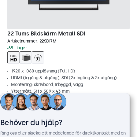
22 Tums Bildskärm Metall SDI
Artikelnummer:
22SDI7M
69 i lager
1920 x 1080 upplösning (Full HD)
HDMI (ingång & utgång), SDI (2x ingång & 2x utgång)
Montering: skrivbord, inbyggd, vägg
Yttermått: 511 x 309 x 43 mm
8 899 kr
11 123,75 kr inkl. moms
Visa
Lägg i kundvagnen
Behöver du hjälp?
Ring oss eller skicka ett meddelande för direktkontakt med en