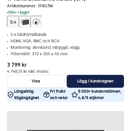
Artikelnummer:
17VG7M
100+ i lager
5:4 bildförhållande
HDMI, VGA, BNC och RCA
Montering: skrivbord, inbyggd, vägg
Yttermått: 372 x 305 x 40 mm
3 799 kr
4 748,75 kr inkl. moms
Visa
Lägg i kundvagnen
Långsiktig
Fri frakt
5 000+ kundomdömen,
tillgänglighet
och retur
4,8/5 stjärnor