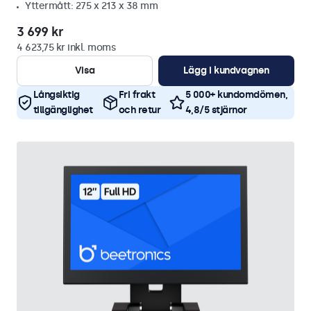
Yttermått: 275 x 213 x 38 mm
3 699 kr
4 623,75 kr inkl. moms
Visa
Lägg i kundvagnen
Långsiktig
Fri frakt
5 000+ kundomdömen,
tillgänglighet
och retur
4,8/5 stjärnor