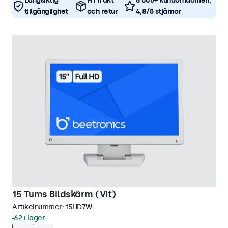
Långsiktig
Fri frakt
5 000+ kundomdömen,
tillgänglighet
och retur
4,8/5 stjärnor
15 Tums Bildskärm (Vit)
Artikelnummer:
15HD7W
62 i lager