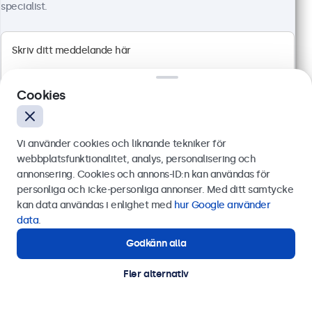
specialist.
Cookies
Vi använder cookies och liknande tekniker för
webbplatsfunktionalitet, analys, personalisering och
annonsering. Cookies och annons-ID:n kan användas för
Skicka
personliga och icke-personliga annonser. Med ditt samtycke
24 Tums Bildskärm, Metall
kan data användas i enlighet med
hur Google använder
Artikelnummer:
24HD7M
Eller ring oss på
0844-680 783
data
.
100+ i lager
Godkänn alla
Behöver du hjälp?
Kontakta våra experter.
Fler alternativ
1920 x 1080 upplösning (Full HD)
HDMI, VGA, BNC och RCA
Montering: skrivbord, inbyggd, vägg