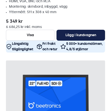
HDMI, VGA, BNC och RCA
Montering: skrivbord, inbyggd, vägg
Yttermått: 511 x 308 x 40 mm
5 349 kr
6 686,25 kr inkl. moms
Visa
Lägg i kundvagnen
Långsiktig
Fri frakt
5 000+ kundomdömen,
tillgänglighet
och retur
4,8/5 stjärnor