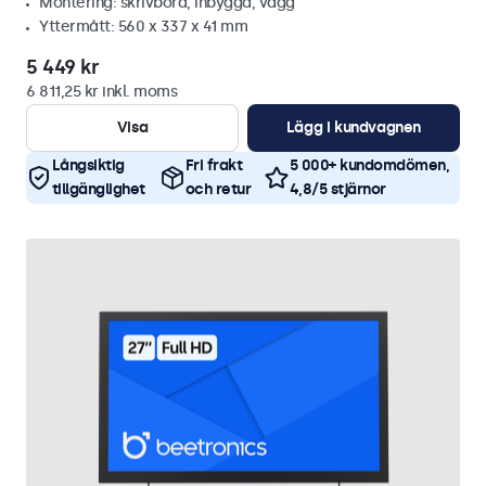
Montering: skrivbord, inbyggd, vägg
Yttermått: 560 x 337 x 41 mm
5 449 kr
6 811,25 kr inkl. moms
Visa
Lägg i kundvagnen
Långsiktig
Fri frakt
5 000+ kundomdömen,
tillgänglighet
och retur
4,8/5 stjärnor