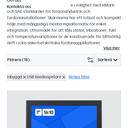
Om oss
Bild- och touchskärmar utvecklade i enlighet med eMark-
Kontakta oss
och SAE-standarder för fordonsindustrin och
fordonsinstallationer. Skärmarna har ett robust och kompakt
hölje med mångsidiga monteringsalternativ för enkel
integration. Utformade för att tåla stötar, vibrationer, fukt
och temperaturvariationer är de konstruerade för tillförlitlig
drift i icke-säkerhetskritiska fordonsapplikationer.
Visa mer
Filtrera (
18
)
Sortera
Inbyggd
USB Mediaspelare
Rensa filter