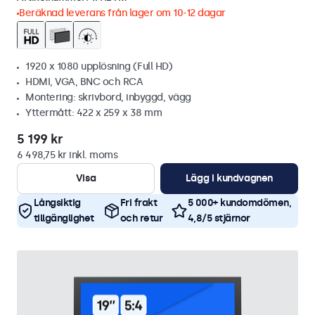
Beräknad leverans från lager om 10-12 dagar
1920 x 1080 upplösning (Full HD)
HDMI, VGA, BNC och RCA
Montering: skrivbord, inbyggd, vägg
Yttermått: 422 x 259 x 38 mm
5 199 kr
6 498,75 kr inkl. moms
Visa
Lägg i kundvagnen
Långsiktig
Fri frakt
5 000+ kundomdömen,
tillgänglighet
och retur
4,8/5 stjärnor