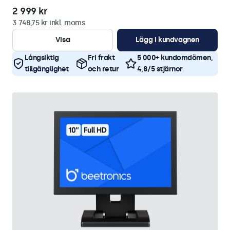
2 999 kr
3 748,75 kr inkl. moms
Visa
Lägg i kundvagnen
Långsiktig
Fri frakt
5 000+ kundomdömen,
tillgänglighet
och retur
4,8/5 stjärnor