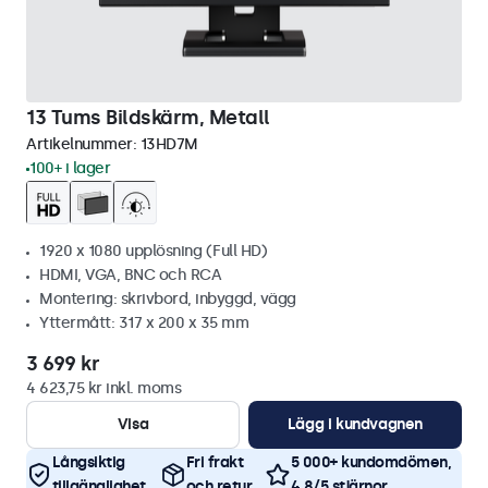
13 Tums Bildskärm, Metall
Artikelnummer:
13HD7M
100+ i lager
1920 x 1080 upplösning (Full HD)
HDMI, VGA, BNC och RCA
Montering: skrivbord, inbyggd, vägg
Yttermått: 317 x 200 x 35 mm
3 699 kr
4 623,75 kr inkl. moms
Visa
Lägg i kundvagnen
Långsiktig
Fri frakt
5 000+ kundomdömen,
tillgänglighet
och retur
4,8/5 stjärnor