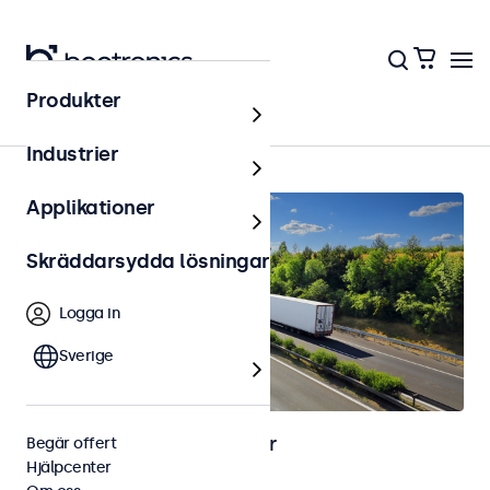
Produkter
Hem
Industrier
Applikationer
Skräddarsydda lösningar
Logga in
Sverige
Bild- och touchskärmar för
Begär offert
Hjälpcenter
fordonsapplikationer