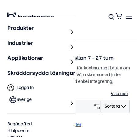
Produkter
Hem
Industrier
Professionella skärmar mellan 7 - 27 tum
Applikationer
Professionella skärmar designade för kontinuerligt bruk inom
Skräddarsydda lösningar
utmanande användningsområden. Våra skärmar erbjuder
gott om monteringsalternativ med enkel integrering,
Logga in
anpassat utefter alla miljöer.
Visa mer
Sverige
Filtrera (
6
)
Sortera
Begär offert
VESA 75 x 75
10 tum
Rensa filter
Hjälpcenter