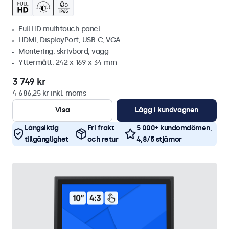
Full HD multitouch panel
HDMI, DisplayPort, USB-C, VGA
Montering: skrivbord, vägg
Yttermått: 242 x 169 x 34 mm
3 749 kr
4 686,25 kr inkl. moms
Visa
Lägg i kundvagnen
Långsiktig
Fri frakt
5 000+ kundomdömen,
tillgänglighet
och retur
4,8/5 stjärnor