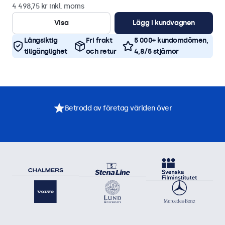
4 498,75 kr inkl. moms
Visa
Lägg i kundvagnen
Långsiktig
Fri frakt
5 000+ kundomdömen,
tillgänglighet
och retur
4,8/5 stjärnor
Betrodd av företag världen över