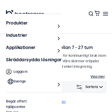
Produkter
Hem
Industrier
Professionella skärmar mellan 7 - 27 tum
Applikationer
Professionella skärmar designade för kontinuerligt bruk inom
Skräddarsydda lösningar
utmanande användningsområden. Våra skärmar erbjuder
gott om monteringsalternativ med enkel integrering,
Logga in
anpassat utefter alla miljöer.
Visa mer
Sverige
Filtrera (
3
)
Sortera
Begär offert
BNC (CVBS)
12 tum
Rensa filter
Hjälpcenter