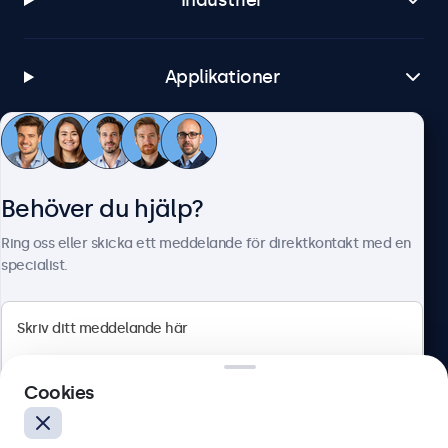
Industrier
Applikationer
Kundtjänst
Behöver du hjälp?
Om Beetronics
Ring oss eller skicka ett meddelande för direktkontakt med en
specialist.
Beetronics
Cookies
Olof Palmesgata 29, Stockholm, 111 22, Sverige
4.8/5 betygsatt av 5000+ företag