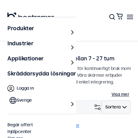
Produkter
Hem
Industrier
Professionella skärmar mellan 7 - 27 tum
Applikationer
Professionella skärmar designade för kontinuerligt bruk inom
Skräddarsydda lösningar
utmanande användningsområden. Våra skärmar erbjuder
gott om monteringsalternativ med enkel integrering,
Logga in
anpassat utefter alla miljöer.
Visa mer
Sverige
Filtrera (
1
)
Sortera
Begär offert
BNC (CVBS)
7 tum
Rensa filter
Hjälpcenter