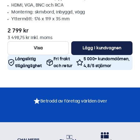
HDMI, VGA, BNC och RCA
Montering: skrivbord, inbyggd, vägg
Yttermått: 176 x 119 x 35 mm
2 799 kr
3 498,75 kr inkl. moms
Visa
Lägg i kundvagnen
Långsiktig
Fri frakt
5 000+ kundomdömen,
tillgänglighet
och retur
4,8/5 stjärnor
Betrodd av företag världen över