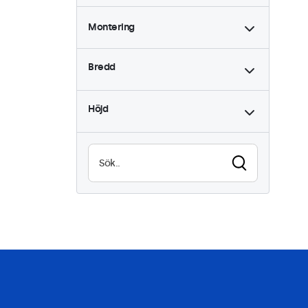
Montering
Skrivbord
2
Bredd
Vägg
2
Inbyggd
2
Höjd
Rackmontering (19 tum)
2
VESA 75 x 75
2
VESA 100 x 100
0