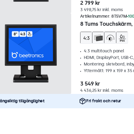
2 799 kr
3 498,75 kr inkl. moms
Artikelnummer:
8TSV7M
100
8 Tums Touchskärm, 
4:3 multitouch panel
HDMI, DisplayPort, USB-C
Montering: skrivbord, inb
Yttermått: 199 x 159 x 3
3 549 kr
4 436,25 kr inkl. moms
ångsiktig tillgänglighet
Fri frakt och retur