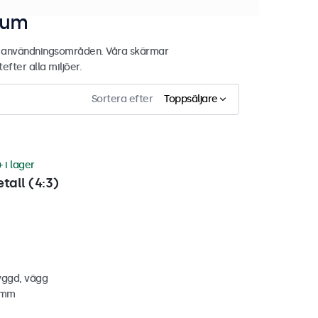
tum
de användningsområden. Våra skärmar
fter alla miljöer.
Sortera efter
Toppsäljare
 i lager
tall (4:3)
yggd, vägg
7 mm