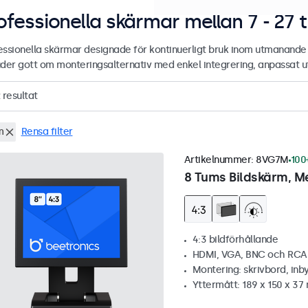
ofessionella skärmar mellan 7 - 27 
essionella skärmar designade för kontinuerligt bruk inom utmanan
uder gott om monteringsalternativ med enkel integrering, anpassat ute
resultat
m
Rensa filter
Artikelnummer:
8VG7M
100+
8 Tums Bildskärm, Me
4:3 bildförhållande
HDMI, VGA, BNC och RCA
Montering: skrivbord, inb
Yttermått: 189 x 150 x 3