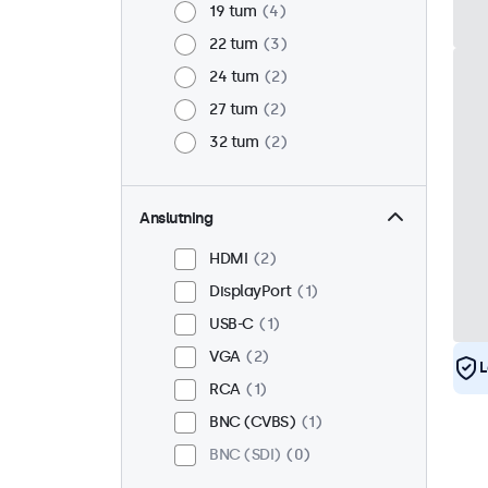
19 tum
4
22 tum
3
24 tum
2
27 tum
2
32 tum
2
Anslutning
HDMI
2
DisplayPort
1
USB-C
1
VGA
2
L
RCA
1
BNC (CVBS)
1
BNC (SDI)
0