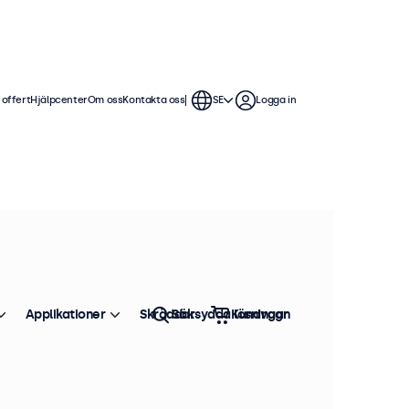
 offert
Hjälpcenter
Om oss
Kontakta oss
SE
Logga in
Applikationer
Skräddarsydda lösningar
Sök
Kundvagn