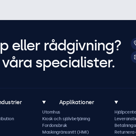
p eller rådgivning?
våra specialister.
ndustrier
Applikationer
Utomhus
Hjälpcente
ibution
Kiosk och självbetjäning
Leveransti
Fordonsbruk
Betalning
Maskingränssnitt (HMI)
Returnera