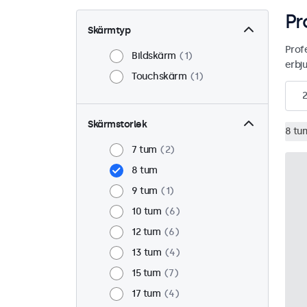
Pr
Skärmtyp
Prof
Bildskärm
1
erbj
Touchskärm
1
2
Skärmstorlek
8 tu
7 tum
2
8 tum
9 tum
1
10 tum
6
12 tum
6
13 tum
4
15 tum
7
17 tum
4