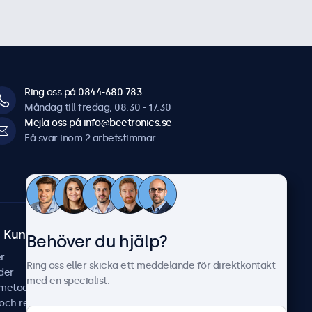
Ring oss på 0844-680 783
Måndag till fredag, 08:30 - 17:30
Mejla oss på info@beetronics.se
Få svar inom 2 arbetstimmar
Kundtjänst
Om Beetronics
Behöver du hjälp?
r
Fallstudier
Ring oss eller skicka ett meddelande för direktkontakt
der
Nyheter & uppdateringar
med en specialist.
smetoder
Om oss
 och reparera
Jobba hos oss