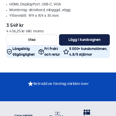
HDMI, DisplayPort, USB-C, VGA
Montering: skrivbord, inbyggd, vägg
Yttermått: 199 x 159 x 35 mm
3 549 kr
4 436,25 kr inkl. moms
Visa
Lägg i kundvagnen
Långsiktig
Fri frakt
5 000+ kundomdömen,
tillgänglighet
och retur
4,8/5 stjärnor
Betrodd av företag världen över