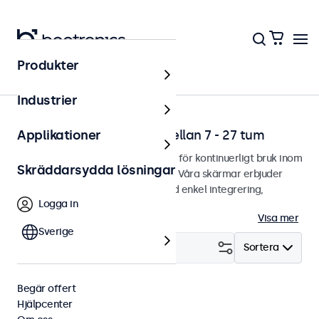
Produkter
Lösningar
Industrier
Professionella skärmar mellan 7 - 27 tum
Applikationer
Professionella skärmar designade för kontinuerligt bruk inom
Skräddarsydda lösningar
utmanande användningsområden. Våra skärmar erbjuder
gott om monteringsalternativ med enkel integrering,
Logga in
anpassat utefter alla miljöer.
Visa mer
Sverige
Filtrera (
1
)
Sortera
Begär offert
8 tum
USB-C
Rensa filter
Hjälpcenter