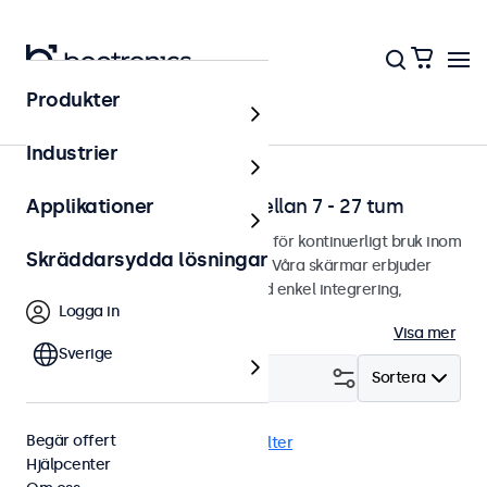
Produkter
Hem
Industrier
Professionella skärmar mellan 7 - 27 tum
Applikationer
Professionella skärmar designade för kontinuerligt bruk inom
Skräddarsydda lösningar
utmanande användningsområden. Våra skärmar erbjuder
gott om monteringsalternativ med enkel integrering,
Logga in
anpassat utefter alla miljöer.
Visa mer
Sverige
Filtrera (
24
)
Sortera
Begär offert
Skrivbord
Bildskärm
Rensa filter
Hjälpcenter