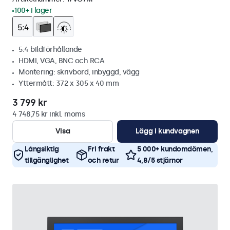
100+ i lager
5:4 bildförhållande
HDMI, VGA, BNC och RCA
Montering: skrivbord, inbyggd, vägg
Yttermått: 372 x 305 x 40 mm
3 799 kr
4 748,75 kr inkl. moms
Visa
Lägg i kundvagnen
Långsiktig
Fri frakt
5 000+ kundomdömen,
tillgänglighet
och retur
4,8/5 stjärnor