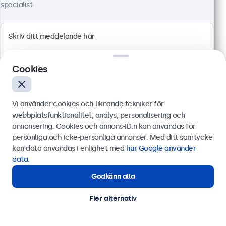
specialist.
Cookies
Vi använder cookies och liknande tekniker för
webbplatsfunktionalitet, analys, personalisering och
annonsering. Cookies och annons-ID:n kan användas för
24 Tums Bildskärm, Metall
Skicka
personliga och icke-personliga annonser. Med ditt samtycke
Artikelnummer:
24HD7M
kan data användas i enlighet med
hur Google använder
100+ i lager
Eller ring oss på
0844-680 783
data
.
Godkänn alla
Behöver du hjälp?
Kontakta våra experter.
1920 x 1080 upplösning (Full HD)
Fler alternativ
HDMI, VGA, BNC och RCA
Montering: skrivbord, inbyggd, vägg
Yttermått: 560 x 337 x 41 mm