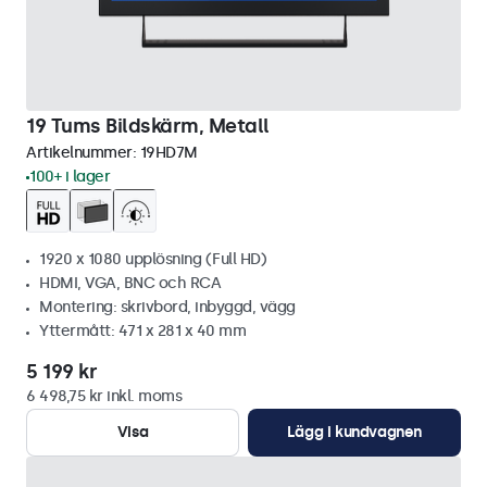
19 Tums Bildskärm, Metall
Artikelnummer:
19HD7M
100+ i lager
1920 x 1080 upplösning (Full HD)
HDMI, VGA, BNC och RCA
Montering: skrivbord, inbyggd, vägg
Yttermått: 471 x 281 x 40 mm
5 199 kr
6 498,75 kr inkl. moms
Visa
Lägg i kundvagnen