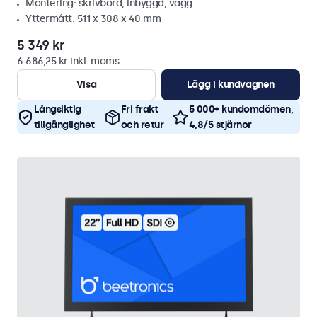
Montering: skrivbord, inbyggd, vägg
Yttermått: 511 x 308 x 40 mm
5 349 kr
6 686,25 kr inkl. moms
Visa
Lägg i kundvagnen
Långsiktig
Fri frakt
5 000+ kundomdömen,
tillgänglighet
och retur
4,8/5 stjärnor