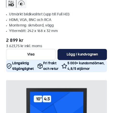
Utmärkt bildkvalitet (upp till Full HD)
HDMI, VGA, BNC och RCA
Montering: skrivbord, vägg
Yttermått: 242 x 168 x 32 mm
2 899 kr
3 623,75 kr inkl. moms
Visa
Lägg i kundvagnen
Långsiktig
Fri frakt
5 000+ kundomdömen,
tillgänglighet
och retur
4,8/5 stjärnor