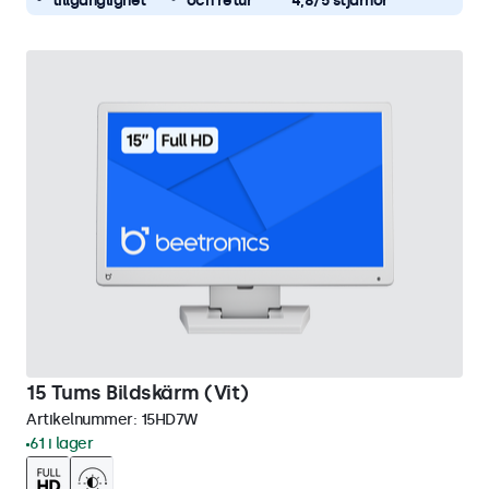
tillgänglighet
och retur
4,8/5 stjärnor
15 Tums Bildskärm (Vit)
Artikelnummer:
15HD7W
61 i lager