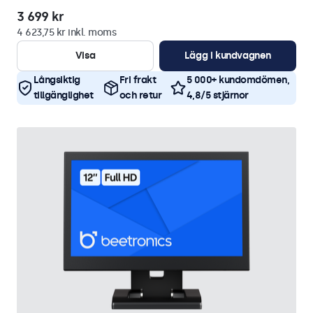
3 699 kr
4 623,75 kr inkl. moms
Visa
Lägg i kundvagnen
Långsiktig
Fri frakt
5 000+ kundomdömen,
tillgänglighet
och retur
4,8/5 stjärnor