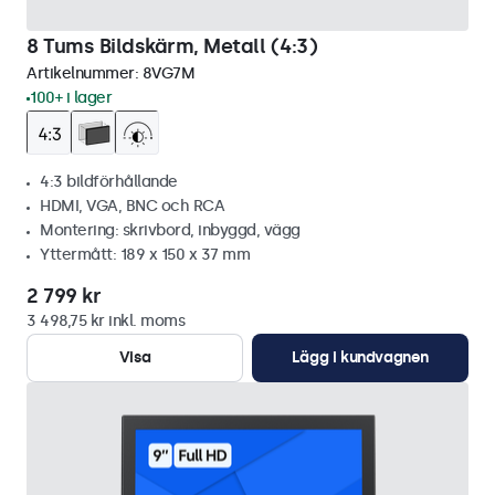
8 Tums Bildskärm, Metall (4:3)
Artikelnummer:
8VG7M
100+ i lager
4:3 bildförhållande
HDMI, VGA, BNC och RCA
Montering: skrivbord, inbyggd, vägg
Yttermått: 189 x 150 x 37 mm
2 799 kr
3 498,75 kr inkl. moms
Visa
Lägg i kundvagnen