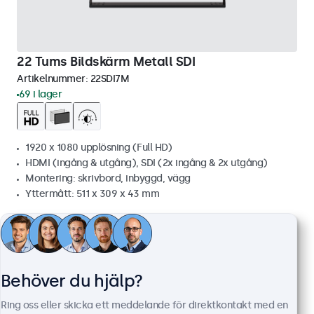
22 Tums Bildskärm Metall SDI
Artikelnummer:
22SDI7M
69 i lager
1920 x 1080 upplösning (Full HD)
HDMI (ingång & utgång), SDI (2x ingång & 2x utgång)
Montering: skrivbord, inbyggd, vägg
Yttermått: 511 x 309 x 43 mm
8 899 kr
11 123,75 kr inkl. moms
Visa
Lägg i kundvagnen
Behöver du hjälp?
Ring oss eller skicka ett meddelande för direktkontakt med en