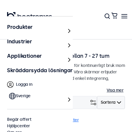
Produkter
Hem
Industrier
Professionella skärmar mellan 7 - 27 tum
Applikationer
Professionella skärmar designade för kontinuerligt bruk inom
Skräddarsydda lösningar
utmanande användningsområden. Våra skärmar erbjuder
gott om monteringsalternativ med enkel integrering,
Logga in
anpassat utefter alla miljöer.
Visa mer
Sverige
Filtrera (
1
)
Sortera
Begär offert
Touchskärm
24 tum
Rensa filter
Hjälpcenter