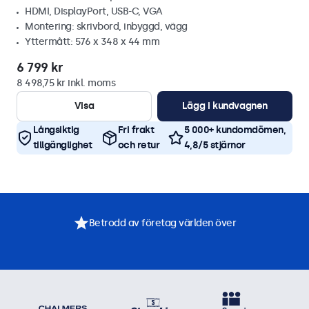
HDMI, DisplayPort, USB-C, VGA
Montering: skrivbord, inbyggd, vägg
Yttermått: 576 x 348 x 44 mm
6 799 kr
8 498,75 kr inkl. moms
Visa
Lägg i kundvagnen
Långsiktig
Fri frakt
5 000+ kundomdömen,
tillgänglighet
och retur
4,8/5 stjärnor
Betrodd av företag världen över