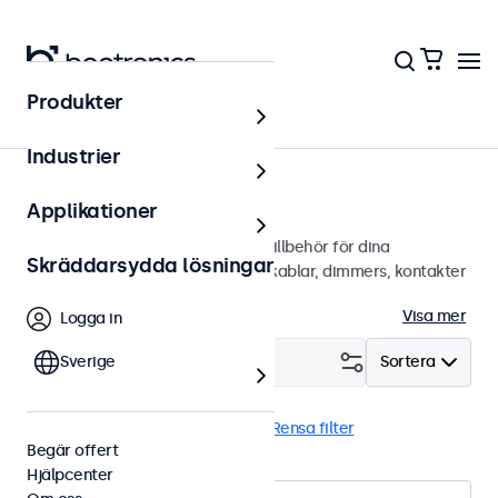
Produkter
Hem
Industrier
Tillbehör
Applikationer
Ett brett utbud av professionella tillbehör för dina
Skräddarsydda lösningar
Beetronics-skärmar. Väggfästen, kablar, dimmers, kontakter
och mer.
Visa mer
Logga in
Filtrera (
Sverige
0
)
Sortera
Extern dimmer
Touchpenna
Rensa filter
Begär offert
Hjälpcenter