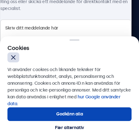
Ring oss eller skicka ett meddelande för direktkontakt med en
specialist.
Beetronics
Cookies
Olof Palmesgata 29, Stockholm, 111 22, Sverige
4.8/5 betygsatt av 5000+ företag
Vi använder cookies och liknande tekniker för
Svenska
webbplatsfunktionalitet, analys, personalisering och
annonsering. Cookies och annons-ID:n kan användas för
Skicka
personliga och icke-personliga annonser. Med ditt samtycke
kan data användas i enlighet med
hur Google använder
Eller ring oss på
0844-680 783
data
.
Godkänn alla
Behöver du hjälp?
Kontakta våra experter.
Fler alternativ
© 2026 Beetronics