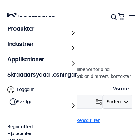
Produkter
Hem
Industrier
Tillbehör
Applikationer
Ett brett utbud av professionella tillbehör för dina
Skräddarsydda lösningar
Beetronics-skärmar. Väggfästen, kablar, dimmers, kontakter
och mer.
Visa mer
Logga in
Filtrera (
Sverige
0
)
Sortera
Extern dimmer
Fjärrkontroll
Rensa filter
Begär offert
Hjälpcenter