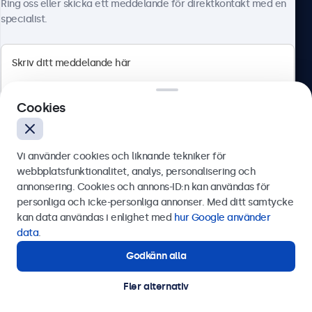
Ring oss eller skicka ett meddelande för direktkontakt med en
specialist.
Beetronics
Cookies
Olof Palmesgata 29, Stockholm, 111 22, Sverige
4.8/5 betygsatt av 5000+ företag
Vi använder cookies och liknande tekniker för
Svenska
webbplatsfunktionalitet, analys, personalisering och
annonsering. Cookies och annons-ID:n kan användas för
Skicka
personliga och icke-personliga annonser. Med ditt samtycke
kan data användas i enlighet med
hur Google använder
Eller ring oss på
0844-680 783
data
.
Godkänn alla
Behöver du hjälp?
Kontakta våra experter.
Fler alternativ
© 2026 Beetronics