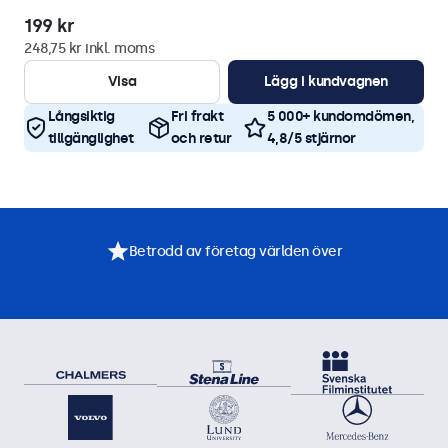
199 kr
248,75 kr inkl. moms
Visa
Lägg i kundvagnen
Långsiktig
Fri frakt
5 000+ kundomdömen,
tillgänglighet
och retur
4,8/5 stjärnor
Betrodd av företag världen över