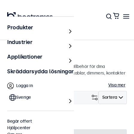
Produkter
Hem
Industrier
Tillbehör
Applikationer
Ett brett utbud av professionella tillbehör för dina
Skräddarsydda lösningar
Beetronics-skärmar. Väggfästen, kablar, dimmers, kontakter
och mer.
Visa mer
Logga in
Filtrera (
Sverige
1
)
Sortera
Fjärrkontroll
Rensa filter
Begär offert
Hjälpcenter