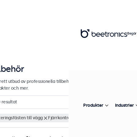
Begär
llbehör
rett utbud av professionella tillbehör för dina Beetronics-skärmar. 
akter och mer.
0
resultat
Produkter
Industrier
eringsfästen till vägg
Fjärrkontroll
Rensa filter