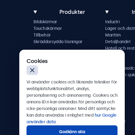
Produkter
I
Bildskärmar
Industri
Touchskärmar
Lager och distr
Tillbehör
Maritim
Skräddarsydda lösningar
Detaljhandel
Hotell och res
Fordon
Cookies
Järnväg
AV och broadc
Hälso- och sju
Vi använder cookies och liknande tekniker för
webbplatsfunktionalitet, analys,
personalisering och annonsering. Cookies och
annons-ID:n kan användas för personliga och
Beetronics
icke-personliga annonser. Med ditt samtycke
kan data användas i enlighet med
hur Google
Olof Palmesgata 29, Stockholm, 111 22, Sverige
använder data
.
Godkänn alla