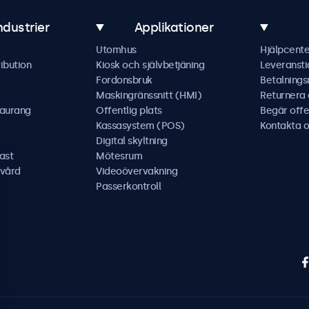
ndustrier
Applikationer
Utomhus
Hjälpcente
ibution
Kiosk och självbetjäning
Leveransti
Fordonsbruk
Betalning
Maskingränssnitt (HMI)
Returnera
taurang
Offentlig plats
Begär offe
Kassasystem (POS)
Kontakta o
Digital skyltning
ast
Mötesrum
kvård
Videoövervakning
Passerkontroll