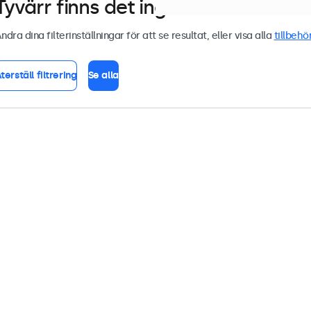
Tyvärr finns det inga skärmar som m
ndra dina filterinställningar för att se resultat, eller visa alla
tillbehö
terställ filtrering
Se alla