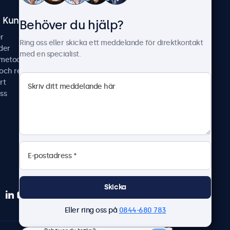
Kundtjänst
Om Beetronics
Behöver du hjälp?
r
Fallstudier
Ring oss eller skicka ett meddelande för direktkontakt
der
Nyheter & uppdateringar
med en specialist.
smetoder
Om oss
 och reparera
Jobba hos oss
rt
Allmänna villkor
ss
Sekretesspolicy
Skicka
Eller ring oss på
0844-680 783