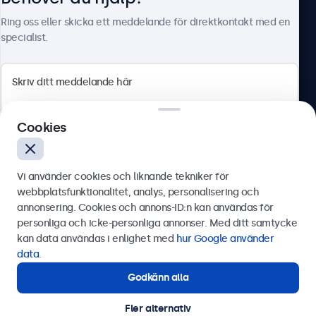
Om Beetronics
Ring oss eller skicka ett meddelande för direktkontakt med en
specialist.
Beetronics
Cookies
Olof Palmesgata 29, Stockholm, 111 22, Sverige
4.8/5 betygsatt av 5000+ företag
Vi använder cookies och liknande tekniker för
Svenska
webbplatsfunktionalitet, analys, personalisering och
annonsering. Cookies och annons-ID:n kan användas för
Skicka
personliga och icke-personliga annonser. Med ditt samtycke
kan data användas i enlighet med
hur Google använder
Eller ring oss på
0844-680 783
data
.
Godkänn alla
Behöver du hjälp?
Kontakta våra experter.
Fler alternativ
© 2026 Beetronics