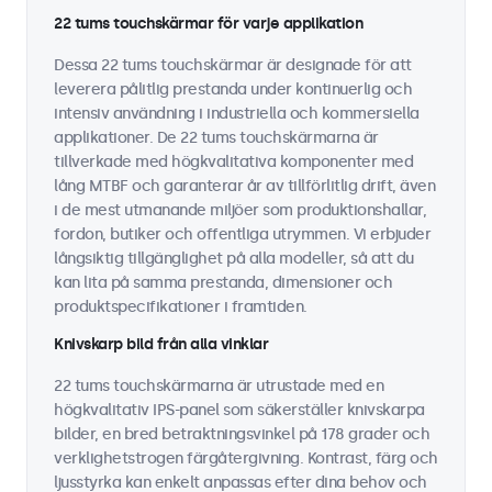
22 tums touchskärmar för varje applikation
Dessa 22 tums touchskärmar är designade för att
leverera pålitlig prestanda under kontinuerlig och
intensiv användning i industriella och kommersiella
applikationer. De 22 tums touchskärmarna är
tillverkade med högkvalitativa komponenter med
lång MTBF och garanterar år av tillförlitlig drift, även
i de mest utmanande miljöer som produktionshallar,
fordon, butiker och offentliga utrymmen. Vi erbjuder
långsiktig tillgänglighet på alla modeller, så att du
kan lita på samma prestanda, dimensioner och
produktspecifikationer i framtiden.
Knivskarp bild från alla vinklar
22 tums touchskärmarna är utrustade med en
högkvalitativ IPS-panel som säkerställer knivskarpa
bilder, en bred betraktningsvinkel på 178 grader och
verklighetstrogen färgåtergivning. Kontrast, färg och
ljusstyrka kan enkelt anpassas efter dina behov och