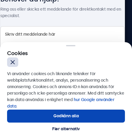
Om Beetronics
Ring oss eller skicka ett meddelande för direktkontakt med en
specialist.
Beetronics
Cookies
Olof Palmesgata 29, Stockholm, 111 22, Sverige
4.8/5 betygsatt av 5000+ företag
Vi använder cookies och liknande tekniker för
Svenska
webbplatsfunktionalitet, analys, personalisering och
annonsering. Cookies och annons-ID:n kan användas för
Skicka
personliga och icke-personliga annonser. Med ditt samtycke
kan data användas i enlighet med
hur Google använder
Eller ring oss på
0844-680 783
data
.
Godkänn alla
Behöver du hjälp?
Kontakta våra experter.
Fler alternativ
© 2026 Beetronics