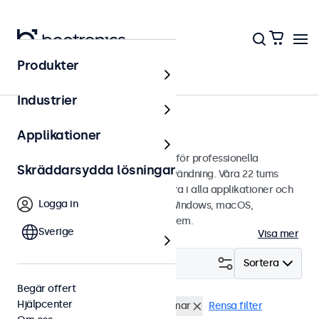
Produkter
Hem
Industrier
22 tums touchskärmar
Applikationer
22 tums touchskärmar designade för professionella
Skräddarsydda lösningar
applikationer och kontinuerlig användning. Våra 22 tums
touchskärmar är lätta att integrera i alla applikationer och
Logga in
miljöer samt är kompatibla med Windows, macOS,
ChromeOS och Linux operativsystem.
Sverige
Visa mer
Filtrera (
0
)
Sortera
Begär offert
Hjälpcenter
BNC (CVBS)
22 tums touchskärmar
Rensa filter