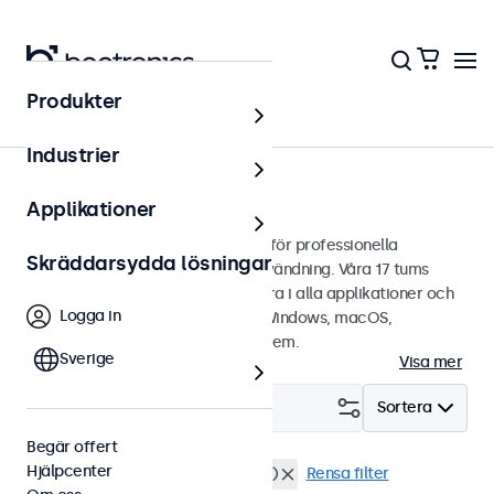
Produkter
Touchskärmar
Industrier
17 tums touchskärmar
Applikationer
17 tums touchskärmar designade för professionella
Skräddarsydda lösningar
applikationer och kontinuerlig användning. Våra 17 tums
touchskärmar är lätta att integrera i alla applikationer och
Logga in
miljöer samt är kompatibla med Windows, macOS,
ChromeOS och Linux operativsystem.
Sverige
Visa mer
Filtrera (
0
)
Sortera
Begär offert
Hjälpcenter
17 tums touchskärmar
BNC (SDI)
Rensa filter