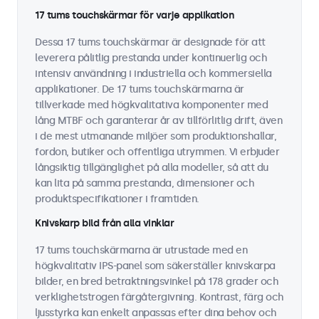
17 tums touchskärmar för varje applikation
Dessa 17 tums touchskärmar är designade för att
leverera pålitlig prestanda under kontinuerlig och
intensiv användning i industriella och kommersiella
applikationer. De 17 tums touchskärmarna är
tillverkade med högkvalitativa komponenter med
lång MTBF och garanterar år av tillförlitlig drift, även
i de mest utmanande miljöer som produktionshallar,
fordon, butiker och offentliga utrymmen. Vi erbjuder
långsiktig tillgänglighet på alla modeller, så att du
kan lita på samma prestanda, dimensioner och
produktspecifikationer i framtiden.
Knivskarp bild från alla vinklar
17 tums touchskärmarna är utrustade med en
högkvalitativ IPS-panel som säkerställer knivskarpa
bilder, en bred betraktningsvinkel på 178 grader och
verklighetstrogen färgåtergivning. Kontrast, färg och
ljusstyrka kan enkelt anpassas efter dina behov och