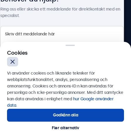
Om Beetronics
Ring oss eller skicka ett meddelande för direktkontakt med en
specialist.
Beetronics
Cookies
Olof Palmesgata 29, Stockholm, 111 22, Sverige
4.8/5 betygsatt av 5000+ företag
Vi använder cookies och liknande tekniker för
Svenska
webbplatsfunktionalitet, analys, personalisering och
annonsering. Cookies och annons-ID:n kan användas för
Skicka
personliga och icke-personliga annonser. Med ditt samtycke
kan data användas i enlighet med
hur Google använder
Eller ring oss på
0844-680 783
data
.
Godkänn alla
Behöver du hjälp?
Kontakta våra experter.
Fler alternativ
© 2026 Beetronics