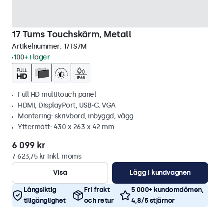
17 Tums Touchskärm, Metall
Artikelnummer:
17TS7M
100+ i lager
Full HD multitouch panel
HDMI, DisplayPort, USB-C, VGA
Montering: skrivbord, inbyggd, vägg
Yttermått: 430 x 263 x 42 mm
6 099 kr
7 623,75 kr inkl. moms
Visa
Lägg i kundvagnen
Långsiktig
Fri frakt
5 000+ kundomdömen,
tillgänglighet
och retur
4,8/5 stjärnor