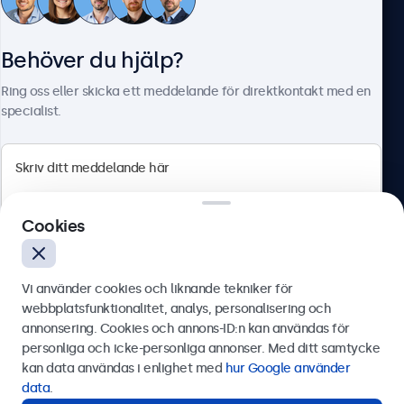
Kundtjänst
Behöver du hjälp?
Om Beetronics
Ring oss eller skicka ett meddelande för direktkontakt med en
specialist.
Beetronics
Cookies
Olof Palmesgata 29, Stockholm, 111 22, Sverige
4.8/5 betygsatt av 5000+ företag
Vi använder cookies och liknande tekniker för
Svenska
webbplatsfunktionalitet, analys, personalisering och
annonsering. Cookies och annons-ID:n kan användas för
Skicka
personliga och icke-personliga annonser. Med ditt samtycke
kan data användas i enlighet med
hur Google använder
Eller ring oss på
0844-680 783
data
.