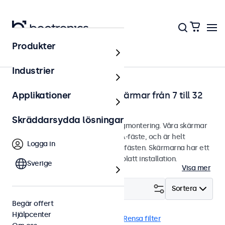
Produkter
Hem
Industrier
Väggmonterbara touchskärmar från 7 till 32
Applikationer
tum
Skräddarsydda lösningar
Touchskärmar designade för väggmontering. Våra skärmar
är utrustade med ett smidigt VESA-fäste, och är helt
Logga in
kompatibla med universella VESA-fästen. Skärmarna har ett
stilrent hölje som ger snyggt och platt installation.
Sverige
Visa mer
Filtrera (
2
)
Sortera
Begär offert
Hjälpcenter
Vägg
17 tums touchskärmar
Rensa filter