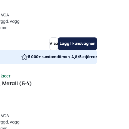
, VGA
yggd, vägg
7 mm
Visa
Lägg i kundvagnen
5 000+ kundomdömen, 4,8/5 stjärnor
i lager
 Metall (5:4)
, VGA
yggd, vägg
6 mm