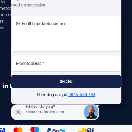
der
Nyheter & uppdateringar
med en specialist.
smetoder
Om oss
 och reparera
Jobba hos oss
rt
Allmänna villkor
ss
Sekretesspolicy
Skicka
Eller ring oss på
0844-680 783
Behöver du hjälp?
Svenska
Kontakta våra experter.