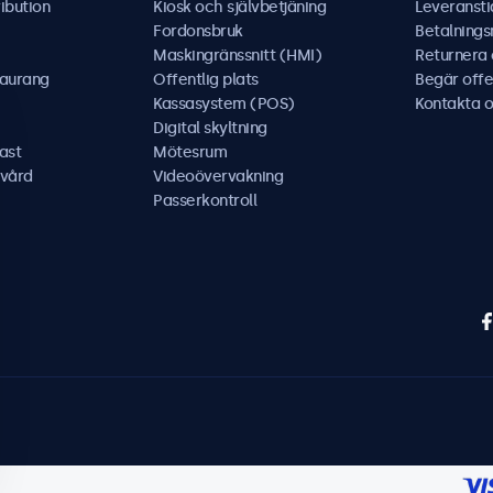
ibution
Kiosk och självbetjäning
Leveransti
Fordonsbruk
Betalning
Maskingränssnitt (HMI)
Returnera
taurang
Offentlig plats
Begär offe
Kassasystem (POS)
Kontakta o
Digital skyltning
ast
Mötesrum
kvård
Videoövervakning
Passerkontroll