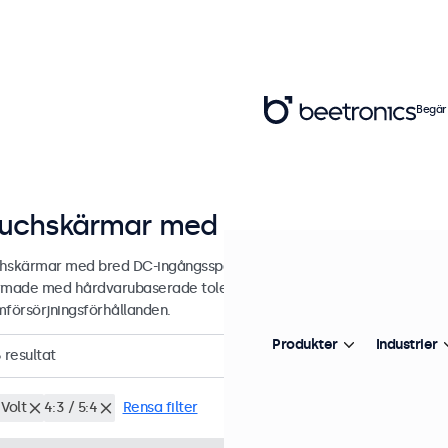
Begär
uchskärmar med bred DC-ingångs
hskärmar med bred DC-ingångsspänning för professionell integratio
rmade med hårdvarubaserade toleranser för varierande eller batte
mförsörjningsförhållanden.
Produkter
Industrier
6
resultat
Volt
4:3 / 5:4
Rensa filter