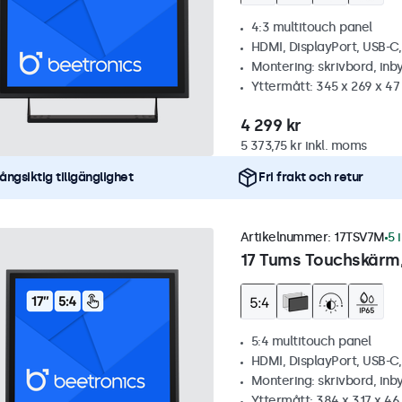
4:3 multitouch panel
HDMI, DisplayPort, USB-C
Montering: skrivbord, inb
Yttermått: 345 x 269 x 4
4 299 kr
5 373,75 kr inkl. moms
ångsiktig tillgänglighet
Fri frakt och retur
Artikelnummer:
17TSV7M
5 
17 Tums Touchskärm,
5:4 multitouch panel
HDMI, DisplayPort, USB-C
Montering: skrivbord, inb
Yttermått: 384 x 317 x 4