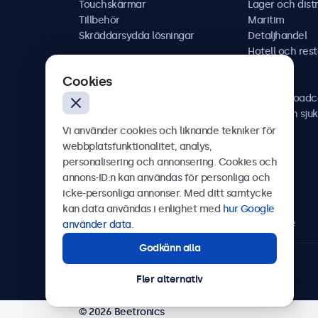
Touchskärmar
Lager och distr
Tillbehör
Maritim
Skräddarsydda lösningar
Detaljhandel
Hotell och res
Fordon
Cookies
Järnväg
AV och broadc
Hälso- och sju
Vi använder cookies och liknande tekniker för
webbplatsfunktionalitet, analys,
personalisering och annonsering. Cookies och
annons-ID:n kan användas för personliga och
Beetronics
icke-personliga annonser. Med ditt samtycke
kan data användas i enlighet med
hur Google
Olof Palmesgata 29, Stockholm, 111 22, Sverige
använder data
.
Godkänn alla
4.8/5 betygsatt av 5000+ företag
Fler alternativ
© 2026 Beetronics