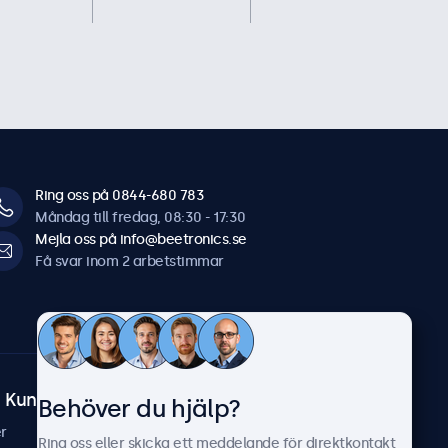
Ring oss på 0844-680 783
Måndag till fredag, 08:30 - 17:30
Mejla oss på info@beetronics.se
Få svar inom 2 arbetstimmar
Kundtjänst
Om Beetronics
Behöver du hjälp?
r
Fallstudier
Ring oss eller skicka ett meddelande för direktkontakt