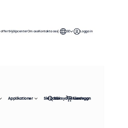
 offert
Hjälpcenter
Om oss
Kontakta oss
SE
Logga in
spänning
n. Dessa touchskärmar är
ribaserade
Applikationer
Skräddarsydda lösningar
Sök
Kundvagn
Sortera efter
Toppsäljare