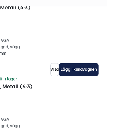
+ i lager
Metall (4:3)
, VGA
yggd, vägg
5 mm
Visa
Lägg i kundvagnen
0+ i lager
 Metall (4:3)
, VGA
yggd, vägg