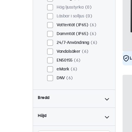
Hög ljusstyrka
0
Läsbar i solljus
0
Vattentät (IP65)
6
Dammtät (IP65)
6
24/7-Användning
6
Vandalsäker
6
L
EN50155
6
eMark
6
DNV
6
Bredd
Höjd