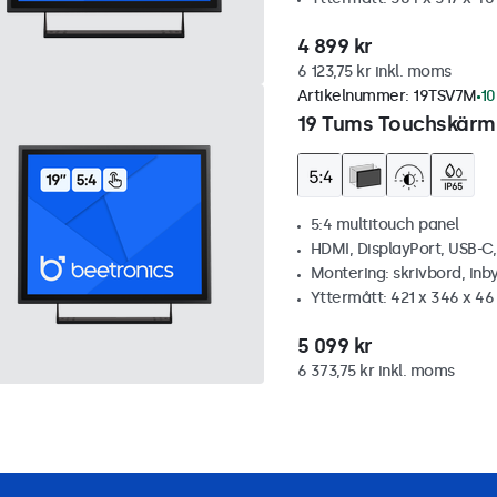
4 899 kr
6 123,75 kr inkl. moms
Artikelnummer:
19TSV7M
10
19 Tums Touchskärm,
5:4 multitouch panel
HDMI, DisplayPort, USB-C
Montering: skrivbord, inb
Yttermått: 421 x 346 x 4
5 099 kr
6 373,75 kr inkl. moms