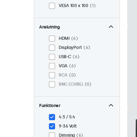
VESA 100 x 100
1
Anslutning
HDMI
6
DisplayPort
6
USB-C
6
VGA
6
RCA
0
BNC (CVBS)
0
Funktioner
4:3 / 5:4
9-36 Volt
Dimning
6