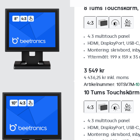
Artikelnummer:
8TSV7M
100
8 Tums Touchskärm, 
4:3 multitouch panel
HDMI, DisplayPort, USB-C
Montering: skrivbord, inb
Yttermått: 199 x 159 x 3
3 549 kr
4 436,25 kr inkl. moms
Artikelnummer:
10TSV7M
10
10 Tums Touchskärm,
4:3 multitouch panel
HDMI, DisplayPort, USB-C
Montering: skrivbord, inb