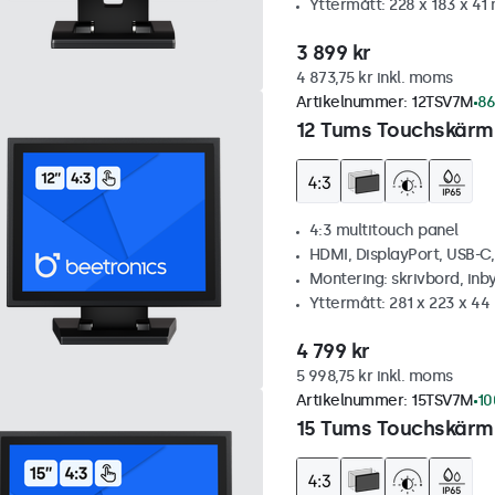
Yttermått: 228 x 183 x 4
3 899 kr
4 873,75 kr inkl. moms
Artikelnummer:
12TSV7M
86
12 Tums Touchskärm,
4:3 multitouch panel
HDMI, DisplayPort, USB-C
Montering: skrivbord, inb
Yttermått: 281 x 223 x 4
4 799 kr
5 998,75 kr inkl. moms
Artikelnummer:
15TSV7M
10
15 Tums Touchskärm,