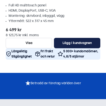
Full HD multitouch panel
HDMI, DisplayPort, USB-C, VGA
Montering: skrivbord, inbyggd, vägg
Yttermått: 522 x 317 x 45 mm
6 499 kr
8 123,75 kr inkl. moms
Visa
Lägg i kundvagnen
Långsiktig
Fri frakt
5 000+ kundomdömen,
tillgänglighet
och retur
4,8/5 stjärnor
Betrodd av företag världen över