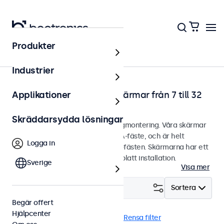
Produkter
Hem
Industrier
Väggmonterbara touchskärmar från 7 till 32
Applikationer
tum
Skräddarsydda lösningar
Touchskärmar designade för väggmontering. Våra skärmar
är utrustade med ett smidigt VESA-fäste, och är helt
Logga in
kompatibla med universella VESA-fästen. Skärmarna har ett
stilrent hölje som ger snyggt och platt installation.
Sverige
Visa mer
Filtrera (
1
)
Sortera
Begär offert
Hjälpcenter
Vägg
22 tums touchskärmar
Rensa filter