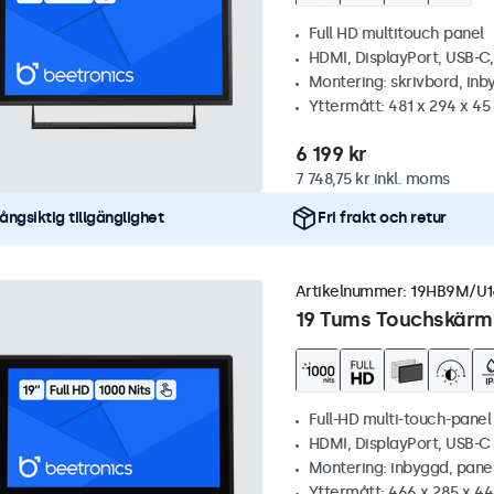
Full HD multitouch panel
HDMI, DisplayPort, USB-C
Montering: skrivbord, inb
Yttermått: 481 x 294 x 4
6 199 kr
7 748,75 kr inkl. moms
ångsiktig tillgänglighet
Fri frakt och retur
Artikelnummer:
19HB9M/U1
19 Tums Touchskärm,
Full-HD multi-touch-panel
HDMI, DisplayPort, USB-
Montering: inbyggd, pane
Yttermått: 466 x 285 x 4