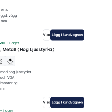
, VGA
yggd, vägg
4 mm
Visa
Lägg i kundvagnen
100+ i lager
 Metall (Hög Ljusstyrka)
 med hög ljusstyrka
C och VGA
lmontering
1 mm
Visa
Lägg i kundvagnen
+ i lager