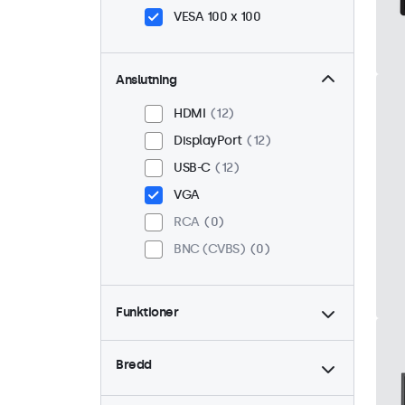
VESA 100 x 100
Anslutning
HDMI
12
DisplayPort
12
USB-C
12
VGA
RCA
0
BNC (CVBS)
0
Funktioner
4:3 / 5:4
1
Bredd
9-36 Volt
12
Dimning
12