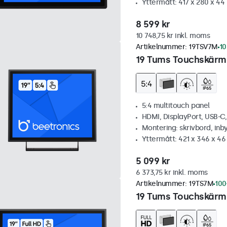
Yttermått: 417 x 280 x 4
8 599 kr
10 748,75 kr inkl. moms
Artikelnummer:
19TSV7M
10
19 Tums Touchskärm,
5:4 multitouch panel
HDMI, DisplayPort, USB-C
Montering: skrivbord, inb
Yttermått: 421 x 346 x 4
5 099 kr
6 373,75 kr inkl. moms
Artikelnummer:
19TS7M
100
19 Tums Touchskärm,