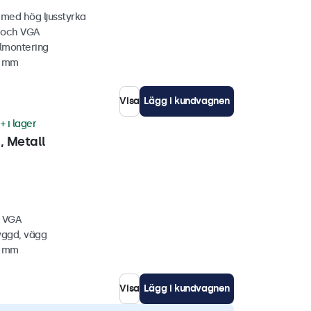
 med hög ljusstyrka
C och VGA
lmontering
6 mm
Visa
Lägg i kundvagnen
+ i lager
 Metall
, VGA
yggd, vägg
4 mm
Visa
Lägg i kundvagnen