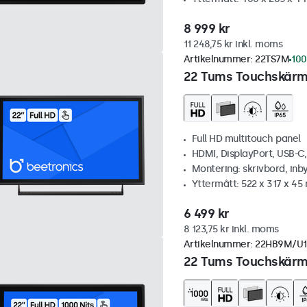
8 999 kr
11 248,75 kr inkl. moms
Artikelnummer:
22TS7M
100
22 Tums Touchskärm,
Full HD multitouch panel
HDMI, DisplayPort, USB-C
Montering: skrivbord, inb
Yttermått: 522 x 317 x 4
6 499 kr
8 123,75 kr inkl. moms
Artikelnummer:
22HB9M/U1
22 Tums Touchskärm,