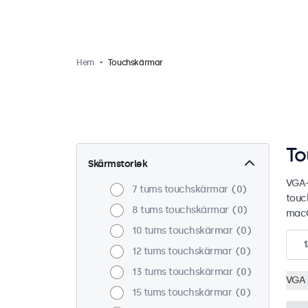
Hem
Touchskärmar
To
Skärmstorlek
VGA-
7 tums touchskärmar
0
touc
8 tums touchskärmar
0
macO
10 tums touchskärmar
0
1
12 tums touchskärmar
0
13 tums touchskärmar
0
VGA
15 tums touchskärmar
0