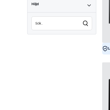
Höjd
Hög ljusstyrka
5
Läsbar i solljus
5
Vattentät (IP65)
12
Dammtät (IP65)
12
24/7-Användning
12
Vandalsäker
12
EN50155
12
L
eMark
12
DNV
11