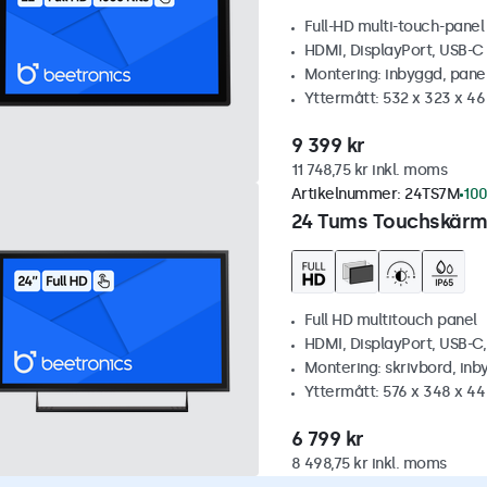
Full-HD multi-touch-panel
HDMI, DisplayPort, USB-
Montering: inbyggd, pane
Yttermått: 532 x 323 x 4
9 399 kr
11 748,75 kr inkl. moms
Artikelnummer:
24TS7M
100
24 Tums Touchskärm,
Full HD multitouch panel
HDMI, DisplayPort, USB-C
Montering: skrivbord, inb
Yttermått: 576 x 348 x 4
6 799 kr
8 498,75 kr inkl. moms