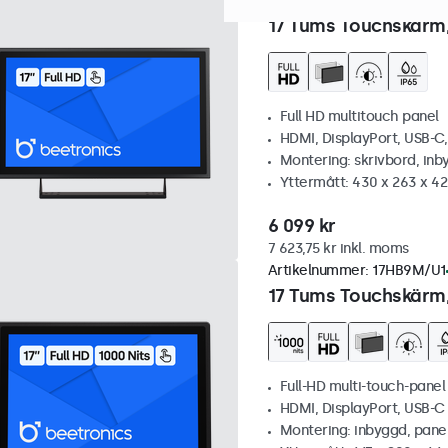
Artikelnummer:
17TS7M
100+
17 Tums Touchskärm,
Full HD multitouch panel
HDMI, DisplayPort, USB-C
Montering: skrivbord, inb
Yttermått: 430 x 263 x 4
6 099 kr
7 623,75 kr inkl. moms
Artikelnummer:
17HB9M/U1
17 Tums Touchskärm,
Full-HD multi-touch-panel
HDMI, DisplayPort, USB-
Montering: inbyggd, pane