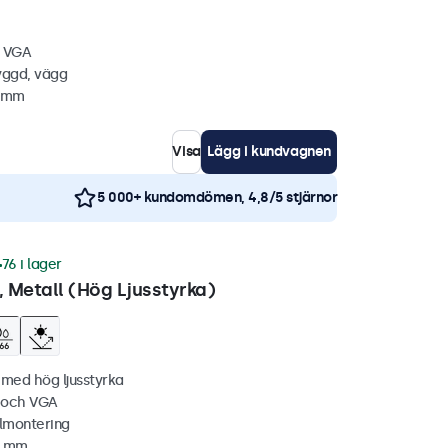
, VGA
yggd, vägg
5 mm
Visa
Lägg i kundvagnen
5 000+ kundomdömen, 4,8/5 stjärnor
76 i lager
 Metall (Hög Ljusstyrka)
 med hög ljusstyrka
C och VGA
lmontering
4 mm