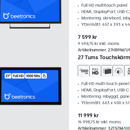
Full HD multitouch panel
HDMI, DisplayPort, USB-C
Montering: skrivbord, inb
Yttermått: 657 x 393 x 4
7 599 kr
9 498,75 kr inkl. moms
Artikelnummer:
27HB9M/U1
27 Tums Touchskärm,
Full-HD multi-touch-panel
HDMI, DisplayPort, USB-
Montering: inbyggd, pane
Yttermått: 663 x 400 x 5
11 999 kr
14 998,75 kr inkl. moms
Artikelnummer:
32TS7M
100