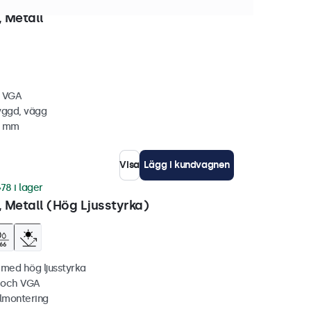
 i lager
 Metall
, VGA
yggd, vägg
2 mm
Visa
Lägg i kundvagnen
78 i lager
 Metall (Hög Ljusstyrka)
 med hög ljusstyrka
C och VGA
lmontering