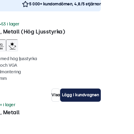
5 000+ kundomdömen, 4,8/5 stjärnor
1
53 i lager
 Metall (Hög Ljusstyrka)
 med hög ljusstyrka
C och VGA
lmontering
1 mm
Visa
Lägg i kundvagnen
+ i lager
 Metall