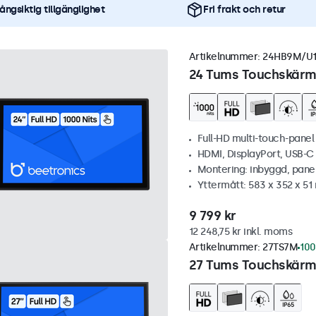
ångsiktig tillgänglighet
Fri frakt och retur
Artikelnummer:
24HB9M/U
24 Tums Touchskärm,
Full-HD multi-touch-panel
HDMI, DisplayPort, USB-
Montering: inbyggd, pane
Yttermått: 583 x 352 x 5
9 799 kr
12 248,75 kr inkl. moms
Artikelnummer:
27TS7M
100
27 Tums Touchskärm,