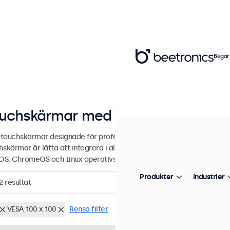
Begär
uchskärmar med VGA
touchskärmar designade för professionella applikationer och kontin
hskärmar är lätta att integrera i alla applikationer och miljöer sam
S, ChromeOS och Linux operativsystem.
Produkter
Industrier
2
resultat
VESA 100 x 100
Rensa filter