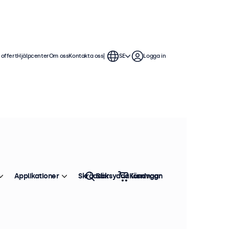
 offert
Hjälpcenter
Om oss
Kontakta oss
SE
Logga in
uerlig användning. Våra VGA-
t är kompatibla med Windows,
Applikationer
Skräddarsydda lösningar
Sök
Kundvagn
Sortera efter
Toppsäljare