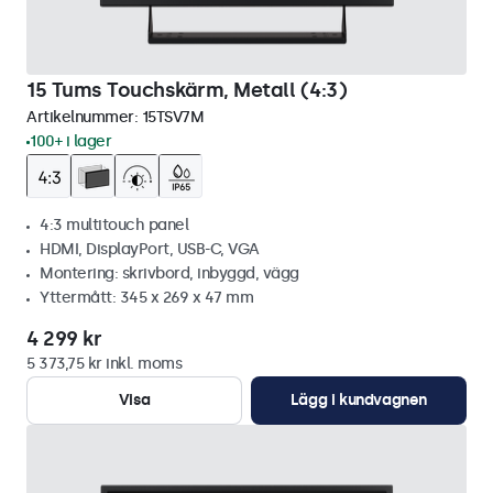
15 Tums Touchskärm, Metall (4:3)
Artikelnummer:
15TSV7M
100+ i lager
4:3 multitouch panel
HDMI, DisplayPort, USB-C, VGA
Montering: skrivbord, inbyggd, vägg
Yttermått: 345 x 269 x 47 mm
4 299 kr
5 373,75 kr inkl. moms
Visa
Lägg i kundvagnen