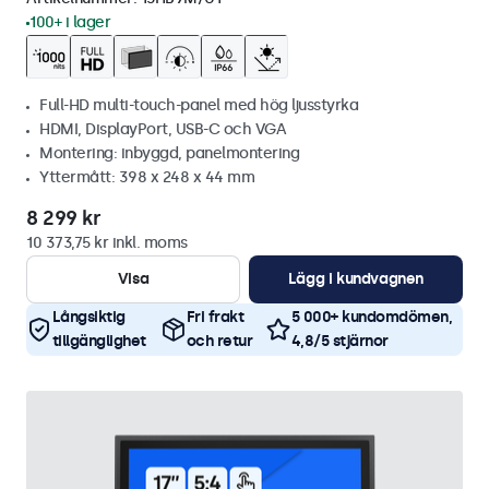
100+ i lager
Full-HD multi-touch-panel med hög ljusstyrka
HDMI, DisplayPort, USB-C och VGA
Montering: inbyggd, panelmontering
Yttermått: 398 x 248 x 44 mm
8 299 kr
10 373,75 kr inkl. moms
Visa
Lägg i kundvagnen
Långsiktig
Fri frakt
5 000+ kundomdömen,
tillgänglighet
och retur
4,8/5 stjärnor