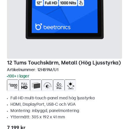
12 Tums Touchskärm, Metall (Hög Ljusstyrka)
Artikelnummer:
12HB9M/U1
100+ i lager
Full-HD multi-touch-panel med hög ljusstyrka
HDMI, DisplayPort, USB-C och VGA
Montering: inbyggd, panelmontering
Yttermått: 305 x 192 x 41 mm
7 199 kr