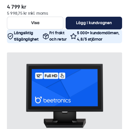
4 799 kr
5 998,75 kr inkl. moms
Visa
Lägg i kundvagnen
Långsiktig
Fri frakt
5 000+ kundomdömen,
tillgänglighet
och retur
4,8/5 stjärnor