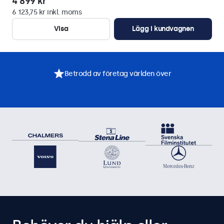
4 899 kr
6 123,75 kr inkl. moms
Visa
Lägg i kundvagnen
Betrodd av företag världen över