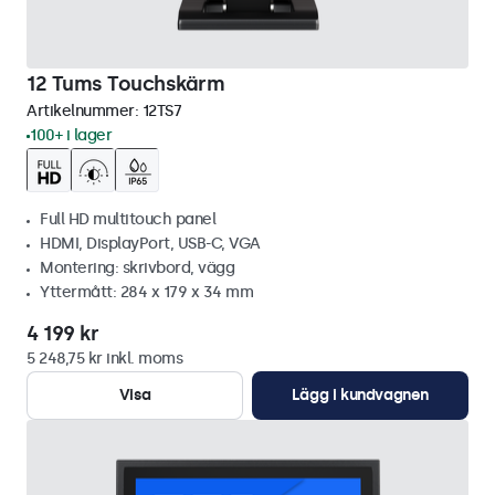
12 Tums Touchskärm
Artikelnummer:
12TS7
100+ i lager
Full HD multitouch panel
HDMI, DisplayPort, USB-C, VGA
Montering: skrivbord, vägg
Yttermått: 284 x 179 x 34 mm
4 199 kr
5 248,75 kr inkl. moms
Visa
Lägg i kundvagnen