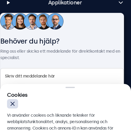
Applikationer
Kundtjänst
Behöver du hjälp?
Om Beetronics
Ring oss eller skicka ett meddelande för direktkontakt med en
specialist.
Beetronics
Cookies
Olof Palmesgata 29, Stockholm, 111 22, Sverige
4.8/5 betygsatt av 5000+ företag
Vi använder cookies och liknande tekniker för
Svenska
webbplatsfunktionalitet, analys, personalisering och
annonsering. Cookies och annons-ID:n kan användas för