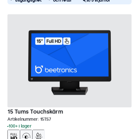
tillgänglighet
och retur
4,8/5 stjärnor
15 Tums Touchskärm
Artikelnummer:
15TS7
100+ i lager