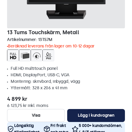
13 Tums Touchskärm, Metall
Artikelnummer:
13TS7M
Beräknad leverans från lager om 10-12 dagar
Full HD multitouch panel
HDMI, DisplayPort, USB-C, VGA
Montering: skrivbord, inbyggd, vägg
Yttermått: 328 x 206 x 41 mm
4 899 kr
6 123,75 kr inkl. moms
Visa
Lägg i kundvagnen
Långsiktig
Fri frakt
5 000+ kundomdömen,