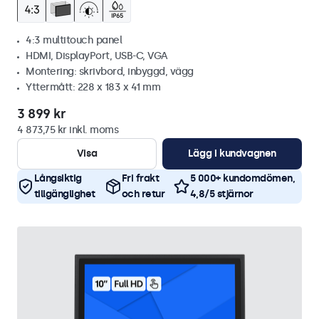
4:3 multitouch panel
HDMI, DisplayPort, USB-C, VGA
Montering: skrivbord, inbyggd, vägg
Yttermått: 228 x 183 x 41 mm
3 899 kr
4 873,75 kr inkl. moms
Visa
Lägg i kundvagnen
Långsiktig
Fri frakt
5 000+ kundomdömen,
tillgänglighet
och retur
4,8/5 stjärnor