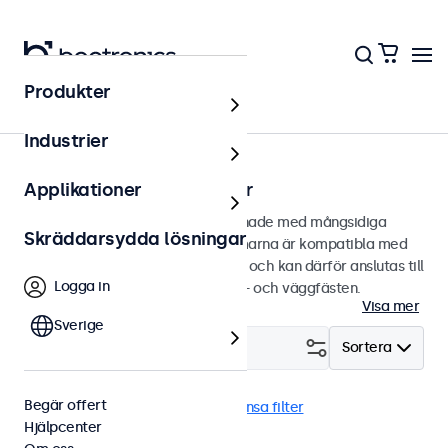
Produkter
Hem
Industrier
75mm VESA-touchskärmar
Applikationer
75 mm VESA-touchskärmar designade med mångsidiga
Skräddarsydda lösningar
monteringsalternativ. Touchskärmarna är kompatibla med
standard VESA-monteringssystem och kan därför anslutas till
Logga in
universalstativ, monitorarmar, tak- och väggfästen.
Visa mer
Sverige
Filtrera (
17
)
Sortera
Begär offert
VESA 75 x 75
Vandalsäker
Rensa filter
Hjälpcenter