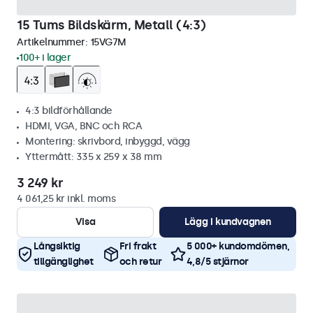
15 Tums Bildskärm, Metall (4:3)
Artikelnummer:
15VG7M
100+ i lager
4:3 bildförhållande
HDMI, VGA, BNC och RCA
Montering: skrivbord, inbyggd, vägg
Yttermått: 335 x 259 x 38 mm
3 249 kr
4 061,25 kr inkl. moms
Visa
Lägg i kundvagnen
Långsiktig
Fri frakt
5 000+ kundomdömen,
tillgänglighet
och retur
4,8/5 stjärnor