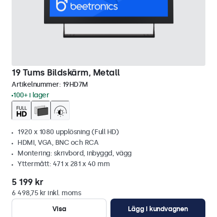
19 Tums Bildskärm, Metall
Artikelnummer:
19HD7M
100+ i lager
1920 x 1080 upplösning (Full HD)
HDMI, VGA, BNC och RCA
Montering: skrivbord, inbyggd, vägg
Yttermått: 471 x 281 x 40 mm
5 199 kr
6 498,75 kr inkl. moms
Visa
Lägg i kundvagnen