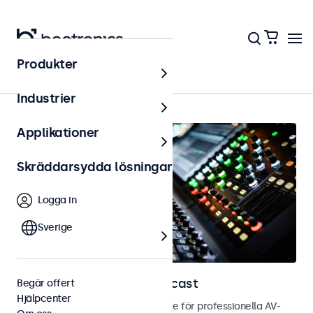
Produkter
Hem
Industrier
Applikationer
Skräddarsydda lösningar
Logga in
Sverige
Skärmar för AV och broadcast
Begär offert
Hjälpcenter
Bild- och touchskärmar utvecklade för professionella AV-