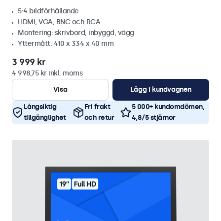
5:4 bildförhållande
HDMI, VGA, BNC och RCA
Montering: skrivbord, inbyggd, vägg
Yttermått: 410 x 334 x 40 mm
3 999 kr
4 998,75 kr inkl. moms
Visa
Lägg i kundvagnen
Långsiktig
Fri frakt
5 000+ kundomdömen,
tillgänglighet
och retur
4,8/5 stjärnor