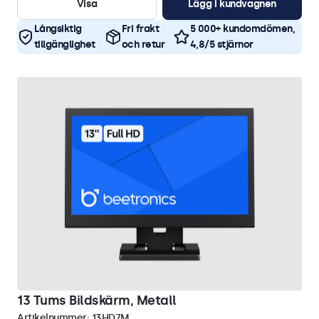
Visa
Lägg i kundvagnen
Långsiktig
Fri frakt
5 000+ kundomdömen,
tillgänglighet
och retur
4,8/5 stjärnor
13 Tums Bildskärm, Metall
Artikelnummer:
13HD7M