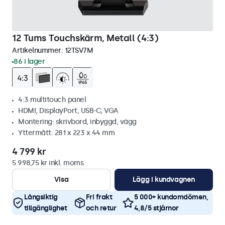
12 Tums Touchskärm, Metall (4:3)
Artikelnummer:
12TSV7M
86 i lager
4:3 multitouch panel
HDMI, DisplayPort, USB-C, VGA
Montering: skrivbord, inbyggd, vägg
Yttermått: 281 x 223 x 44 mm
4 799 kr
5 998,75 kr inkl. moms
Visa
Lägg i kundvagnen
Långsiktig
Fri frakt
5 000+ kundomdömen,
tillgänglighet
och retur
4,8/5 stjärnor