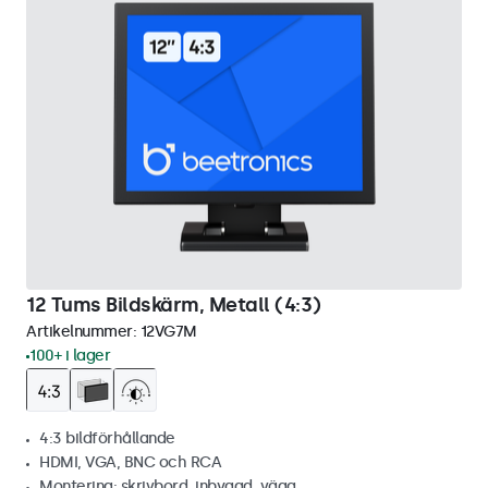
12 Tums Bildskärm, Metall (4:3)
Artikelnummer:
12VG7M
100+ i lager
4:3 bildförhållande
HDMI, VGA, BNC och RCA
Montering: skrivbord, inbyggd, vägg