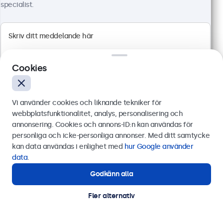
Full HD multitouch panel
specialist.
HDMI, DisplayPort, USB-C, VGA
Montering: skrivbord, inbyggd, vägg
Yttermått: 297 x 185 x 40 mm
4 499 kr
5 623,75 kr inkl. moms
Cookies
Visa
Lägg i kundvagnen
Vi använder cookies och liknande tekniker för
webbplatsfunktionalitet, analys, personalisering och
annonsering. Cookies och annons-ID:n kan användas för
Skicka
personliga och icke-personliga annonser. Med ditt samtycke
kan data användas i enlighet med
hur Google använder
Eller ring oss på
0844-680 783
data
.
Godkänn alla
Behöver du hjälp?
Kontakta våra experter.
Fler alternativ