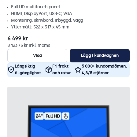
Full HD multitouch panel
HDMI, DisplayPort, USB-C, VGA
Montering: skrivbord, inbyggd, vägg
Yttermått: 522 x 317 x 45 mm
6 499 kr
8 123,75 kr inkl. moms
Visa
Lägg i kundvagnen
Långsiktig
Fri frakt
5 000+ kundomdömen,
tillgänglighet
och retur
4,8/5 stjärnor