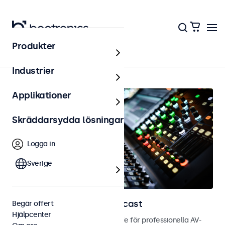
Produkter
Hem
Industrier
Applikationer
Skräddarsydda lösningar
Logga in
Sverige
Skärmar för AV och broadcast
Begär offert
Hjälpcenter
Bild- och touchskärmar utvecklade för professionella AV-