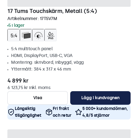
17 Tums Touchskärm, Metall (5:4)
Artikelnummer:
17TSV7M
5 i lager
5:4 multitouch panel
HDMI, DisplayPort, USB-C, VGA
Montering: skrivbord, inbyggd, vägg
Yttermått: 384 x 317 x 46 mm
4 899 kr
6 123,75 kr inkl. moms
Visa
Lägg i kundvagnen
Långsiktig
Fri frakt
5 000+ kundomdömen,
tillgänglighet
och retur
4,8/5 stjärnor