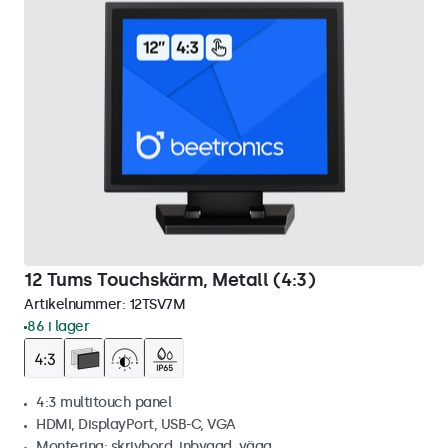
12 Tums Touchskärm, Metall (4:3)
Artikelnummer:
12TSV7M
86 i lager
4:3 multitouch panel
HDMI, DisplayPort, USB-C, VGA
Montering: skrivbord, inbyggd, vägg