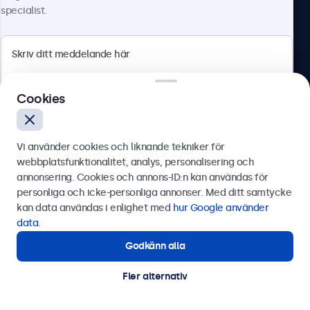
specialist.
Beetronics
Cookies
Olof Palmesgata 29, Stockholm, 111 22, Sverige
4.8/5 betygsatt av 5000+ företag
Vi använder cookies och liknande tekniker för
Svenska
webbplatsfunktionalitet, analys, personalisering och
annonsering. Cookies och annons-ID:n kan användas för
Skicka
personliga och icke-personliga annonser. Med ditt samtycke
kan data användas i enlighet med
hur Google använder
Eller ring oss på
0844-680 783
data
.
Godkänn alla
Behöver du hjälp?
Kontakta våra experter.
Fler alternativ
© 2026 Beetronics