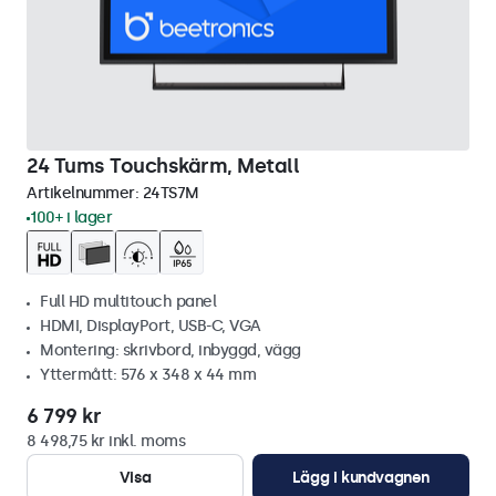
24 Tums Touchskärm, Metall
Artikelnummer:
24TS7M
100+ i lager
Full HD multitouch panel
HDMI, DisplayPort, USB-C, VGA
Montering: skrivbord, inbyggd, vägg
Yttermått: 576 x 348 x 44 mm
6 799 kr
8 498,75 kr inkl. moms
Visa
Lägg i kundvagnen