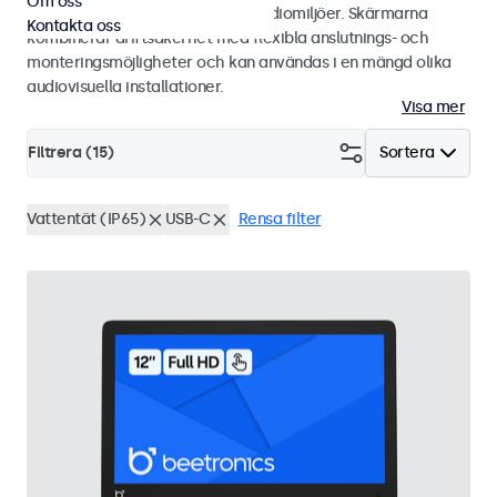
Om oss
integratörer och användning i studiomiljöer. Skärmarna
Kontakta oss
kombinerar driftsäkerhet med flexibla anslutnings- och
monteringsmöjligheter och kan användas i en mängd olika
audiovisuella installationer.
Visa mer
Filtrera (
15
)
Sortera
Vattentät (IP65)
USB-C
Rensa filter