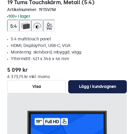
19 Tums Touchskärm, Metall (5:4)
Artikelnummer:
19TSV7M
100+ i lager
5:4 multitouch panel
HDMI, DisplayPort, USB-C, VGA
Montering: skrivbord, inbyggd, vägg
Yttermått: 421 x 346 x 46 mm
5 099 kr
6 373,75 kr inkl. moms
Visa
Lägg i kundvagnen