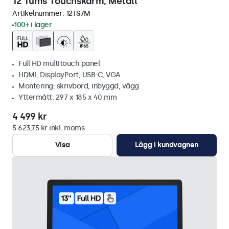
12 Tums Touchskärm, Metall
Artikelnummer:
12TS7M
100+ i lager
Full HD multitouch panel
HDMI, DisplayPort, USB-C, VGA
Montering: skrivbord, inbyggd, vägg
Yttermått: 297 x 185 x 40 mm
4 499 kr
5 623,75 kr inkl. moms
Visa
Lägg i kundvagnen