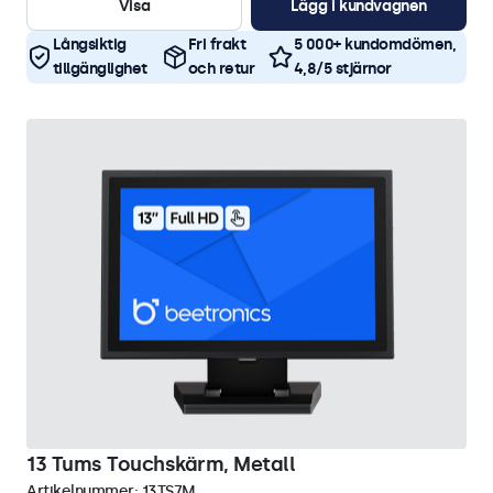
Visa
Lägg i kundvagnen
Långsiktig
Fri frakt
5 000+ kundomdömen,
tillgänglighet
och retur
4,8/5 stjärnor
13 Tums Touchskärm, Metall
Artikelnummer:
13TS7M