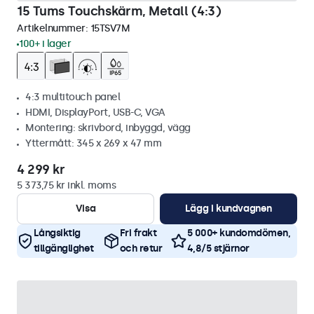
15 Tums Touchskärm, Metall (4:3)
Artikelnummer:
15TSV7M
100+ i lager
4:3 multitouch panel
HDMI, DisplayPort, USB-C, VGA
Montering: skrivbord, inbyggd, vägg
Yttermått: 345 x 269 x 47 mm
4 299 kr
5 373,75 kr inkl. moms
Visa
Lägg i kundvagnen
Långsiktig
Fri frakt
5 000+ kundomdömen,
tillgänglighet
och retur
4,8/5 stjärnor