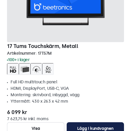
17 Tums Touchskärm, Metall
Artikelnummer:
17TS7M
100+ i lager
Full HD multitouch panel
HDMI, DisplayPort, USB-C, VGA
Montering: skrivbord, inbyggd, vägg
Yttermått: 430 x 263 x 42 mm
6 099 kr
7 623,75 kr inkl. moms
Visa
Lägg i kundvagnen