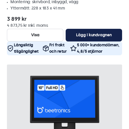
Montering: skrivbord, inbyggd, vägg
Yttermått: 228 x 183 x 41 mm
3 899 kr
4 873,75 kr inkl. moms
Visa
Lägg i kundvagnen
Långsiktig
Fri frakt
5 000+ kundomdömen,
tillgänglighet
och retur
4,8/5 stjärnor