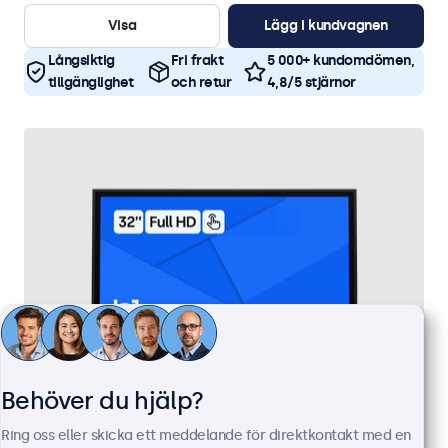
Visa
Lägg i kundvagnen
Långsiktig
Fri frakt
5 000+ kundomdömen,
tillgänglighet
och retur
4,8/5 stjärnor
Behöver du hjälp?
Ring oss eller skicka ett meddelande för direktkontakt med en
32 Tums Touchskärm, Metall