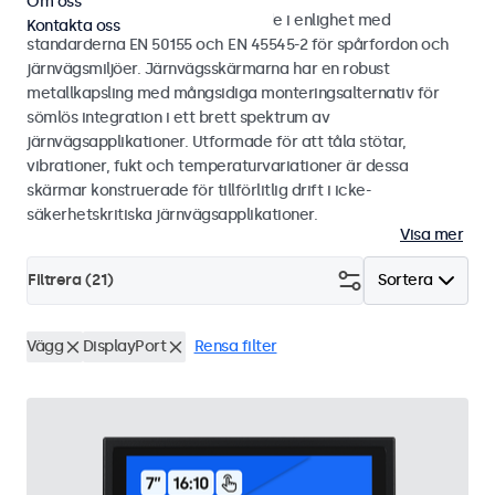
Om oss
Bild- och touchskärmar utvecklade i enlighet med
Kontakta oss
standarderna EN 50155 och EN 45545-2 för spårfordon och
järnvägsmiljöer. Järnvägsskärmarna har en robust
metallkapsling med mångsidiga monteringsalternativ för
sömlös integration i ett brett spektrum av
järnvägsapplikationer. Utformade för att tåla stötar,
vibrationer, fukt och temperaturvariationer är dessa
skärmar konstruerade för tillförlitlig drift i icke-
säkerhetskritiska järnvägsapplikationer.
Visa mer
Filtrera (
21
)
Sortera
Vägg
DisplayPort
Rensa filter