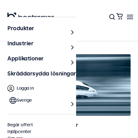
Produkter
Hem
Industrier
Applikationer
Skräddarsydda lösningar
Logga in
Sverige
Bild- och touchskärmar för
Begär offert
Hjälpcenter
järnvägsapplikationer