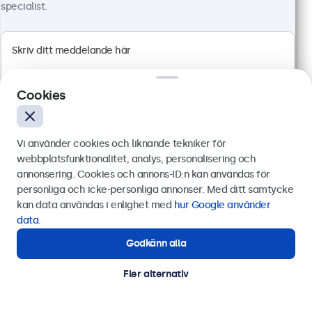
specialist.
Artikelnummer:
32TS7M
100+ i lager
Full HD multitouch panel
Cookies
HDMI, DisplayPort, USB-C, VGA
Montering: skrivbord, inbyggd, vägg
Yttermått: 745 x 440 x 46 mm
Vi använder cookies och liknande tekniker för
7 699 kr
webbplatsfunktionalitet, analys, personalisering och
9 623,75 kr inkl. moms
annonsering. Cookies och annons-ID:n kan användas för
Skicka
personliga och icke-personliga annonser. Med ditt samtycke
Visa
Lägg i kundvagnen
kan data användas i enlighet med
hur Google använder
Eller ring oss på
0844-680 783
data
.
Godkänn alla
Behöver du hjälp?
Betrodd av företag världen över
Kontakta våra experter.
Fler alternativ