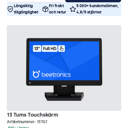
Långsiktig
Fri frakt
5 000+ kundomdömen,
tillgänglighet
och retur
4,8/5 stjärnor
13 Tums Touchskärm
Artikelnummer:
13TS7