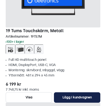
19 Tums Touchskärm, Metall
Artikelnummer:
19TS7M
100+ i lager
Full HD multitouch panel
HDMI, DisplayPort, USB-C, VGA
Montering: skrivbord, inbyggd, vägg
Yttermått: 481 x 294 x 45 mm
6 199 kr
7 748,75 kr inkl. moms
Visa
Lägg i kundvagnen