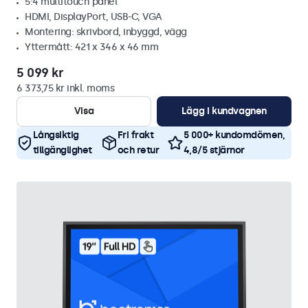
5:4 multitouch panel
HDMI, DisplayPort, USB-C, VGA
Montering: skrivbord, inbyggd, vägg
Yttermått: 421 x 346 x 46 mm
5 099 kr
6 373,75 kr inkl. moms
Visa
Lägg i kundvagnen
Långsiktig
Fri frakt
5 000+ kundomdömen,
tillgänglighet
och retur
4,8/5 stjärnor