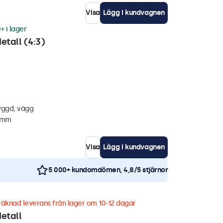
Visa
Lägg i kundvagnen
+ i lager
etall (4:3)
yggd, vägg
8 mm
Visa
Lägg i kundvagnen
5 000+ kundomdömen, 4,8/5 stjärnor
äknad leverans från lager om 10-12 dagar
etall