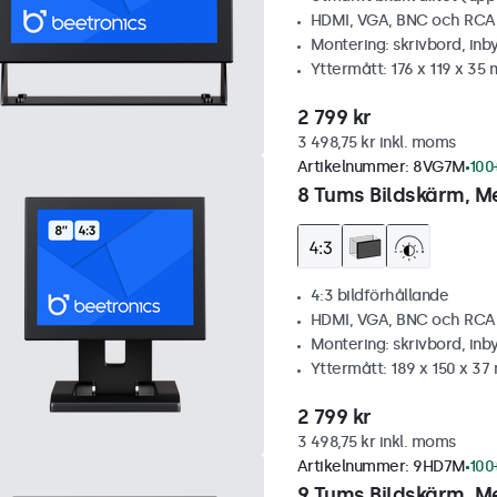
HDMI, VGA, BNC och RCA
Montering: skrivbord, inb
Yttermått: 176 x 119 x 35
2 799 kr
3 498,75 kr inkl. moms
Artikelnummer:
8VG7M
100+
8 Tums Bildskärm, Me
4:3 bildförhållande
HDMI, VGA, BNC och RCA
Montering: skrivbord, inb
Yttermått: 189 x 150 x 3
2 799 kr
3 498,75 kr inkl. moms
Artikelnummer:
9HD7M
100+
9 Tums Bildskärm, Me