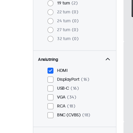
19 tum
2
22 tum
0
24 tum
0
27 tum
0
32 tum
0
Anslutning
HDMI
DisplayPort
16
USB-C
16
VGA
34
RCA
18
BNC (CVBS)
18