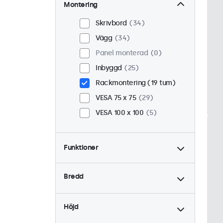
Montering
Skrivbord
34
Vägg
34
Panel monterad
0
Inbyggd
25
Rackmontering (19 tum)
VESA 75 x 75
29
VESA 100 x 100
5
Funktioner
4:3 / 5:4
12
Bredd
9-36 Volt
34
Dimning
34
Höjd
USB Mediaspelare
18
Hög ljusstyrka
0