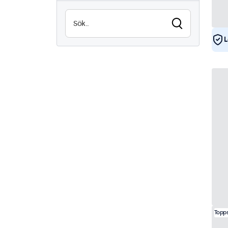
Läsbar i solljus
0
Vattentät (IP65)
16
L
Dammtät (IP65)
16
24/7-Användning
34
Vandalsäker
17
EN50155
34
eMark
34
DNV
34
Topps