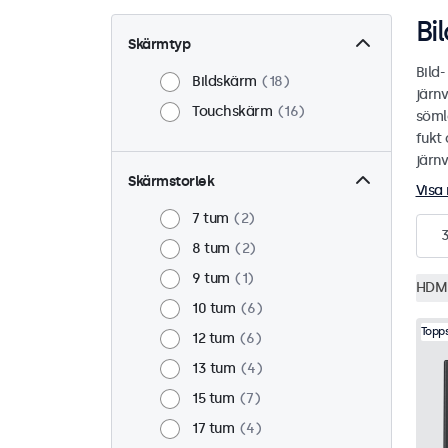
Bi
Skärmtyp
Bild
Bildskärm
18
järn
Touchskärm
16
sömlö
fukt 
järn
Skärmstorlek
Visa
7 tum
2
8 tum
2
9 tum
1
HDM
10 tum
6
Topps
12 tum
6
13 tum
4
15 tum
7
17 tum
4