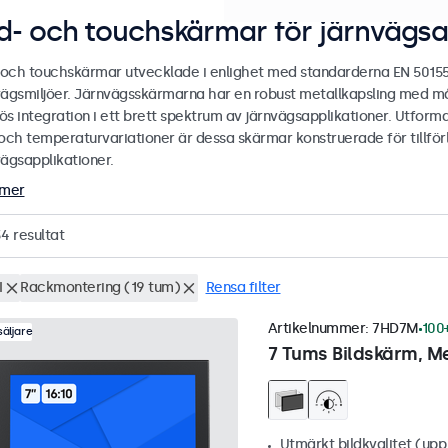
ld- och touchskärmar för järnvägsa
- och touchskärmar utvecklade i enlighet med standarderna EN 5015
vägsmiljöer. Järnvägsskärmarna har en robust metallkapsling med må
s integration i ett brett spektrum av järnvägsapplikationer. Utformad
och temperaturvariationer är dessa skärmar konstruerade för tillförlit
vägsapplikationer.
 mer
34
resultat
I
Rackmontering (19 tum)
Rensa filter
Artikelnummer:
7HD7M
100+
äljare
7 Tums Bildskärm, Me
Utmärkt bildkvalitet (upp t