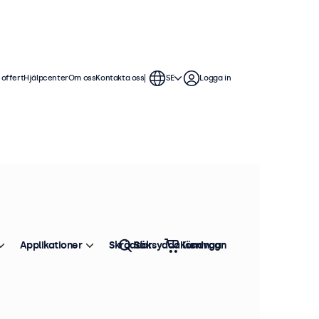
 offert
Hjälpcenter
Om oss
Kontakta oss
SE
Logga in
Applikationer
Skräddarsydda lösningar
Sök
Kundvagn