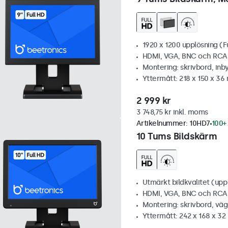
1920 x 1200 upplösning (F
HDMI, VGA, BNC och RCA
Montering: skrivbord, inb
Yttermått: 218 x 150 x 3
2 999 kr
3 748,75 kr inkl. moms
Artikelnummer:
10HD7
100+ 
10 Tums Bildskärm
Utmärkt bildkvalitet (upp t
HDMI, VGA, BNC och RCA
Montering: skrivbord, vä
Yttermått: 242 x 168 x 3