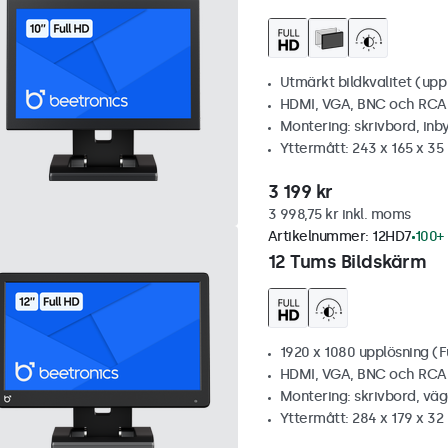
Utmärkt bildkvalitet (upp t
HDMI, VGA, BNC och RCA
Montering: skrivbord, inb
Yttermått: 243 x 165 x 3
3 199 kr
3 998,75 kr inkl. moms
Artikelnummer:
12HD7
100+ 
12 Tums Bildskärm
1920 x 1080 upplösning (F
HDMI, VGA, BNC och RCA
Montering: skrivbord, vä
Yttermått: 284 x 179 x 3