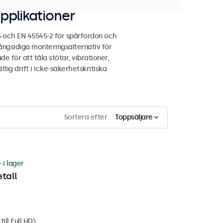
pplikationer
5 och EN 45545-2 för spårfordon och
ngsidiga monteringsalternativ för
e för att tåla stötar, vibrationer,
lig drift i icke-säkerhetskritiska
Sortera efter
Toppsäljare
 i lager
tall
ill Full HD)