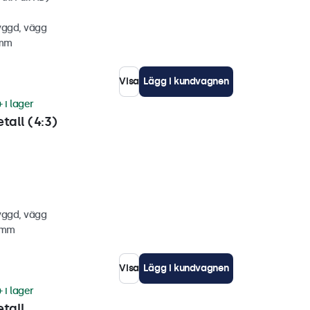
yggd, vägg
 mm
Visa
Lägg i kundvagnen
 i lager
tall (4:3)
yggd, vägg
7 mm
Visa
Lägg i kundvagnen
 i lager
tall