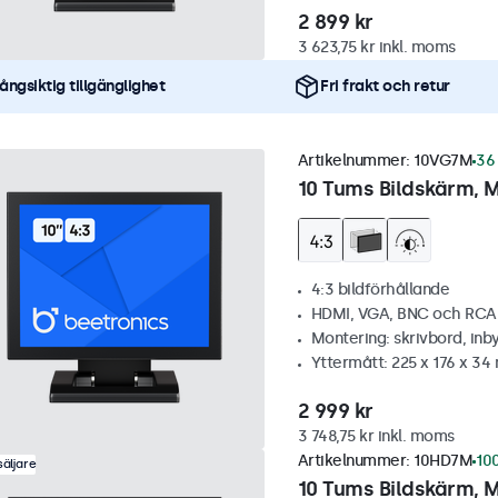
2 899 kr
3 623,75 kr inkl. moms
ångsiktig tillgänglighet
Fri frakt och retur
Artikelnummer:
10VG7M
36 
10 Tums Bildskärm, M
4:3 bildförhållande
HDMI, VGA, BNC och RCA
Montering: skrivbord, inb
Yttermått: 225 x 176 x 3
2 999 kr
3 748,75 kr inkl. moms
Artikelnummer:
10HD7M
100
äljare
10 Tums Bildskärm, M