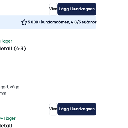
Visa
Lägg i kundvagnen
5 000+ kundomdömen, 4,8/5 stjärnor
i lager
etall (4:3)
yggd, vägg
4 mm
Visa
Lägg i kundvagnen
+ i lager
etall