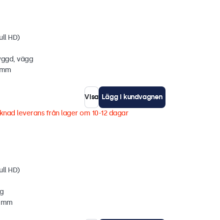
ull HD)
yggd, vägg
5 mm
Visa
Lägg i kundvagnen
knad leverans från lager om 10-12 dagar
ull HD)
gg
3 mm