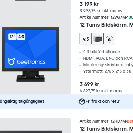
3 199 kr
3 998,75 kr inkl. moms
Artikelnummer:
12VG7M
100
12 Tums Bildskärm, M
4:3 bildförhållande
HDMI, VGA, BNC och RCA
Montering: skrivbord, inb
Yttermått: 275 x 213 x 3
3 699 kr
4 623,75 kr inkl. moms
ångsiktig tillgänglighet
Fri frakt och retur
Artikelnummer:
12HD7M
Ber
12 Tums Bildskärm, M