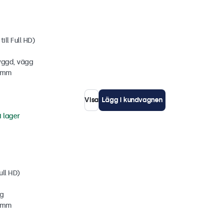
ill Full HD)
yggd, vägg
5 mm
Visa
Lägg i kundvagnen
i lager
ull HD)
gg
2 mm