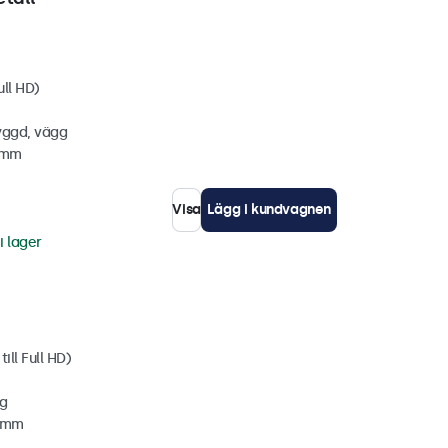
ull HD)
yggd, vägg
6 mm
Visa
Lägg i kundvagnen
i lager
ill Full HD)
gg
2 mm