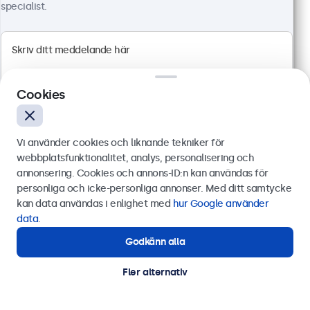
specialist.
Full HD multitouch panel
HDMI, DisplayPort, USB-C, VGA
Montering: skrivbord, inbyggd, vägg
Yttermått: 481 x 294 x 45 mm
Cookies
6 199 kr
7 748,75 kr inkl. moms
Vi använder cookies och liknande tekniker för
Visa
Lägg i kundvagnen
webbplatsfunktionalitet, analys, personalisering och
annonsering. Cookies och annons-ID:n kan användas för
Skicka
personliga och icke-personliga annonser. Med ditt samtycke
kan data användas i enlighet med
hur Google använder
Eller ring oss på
0844-680 783
data
.
Godkänn alla
Behöver du hjälp?
Kontakta våra experter.
Fler alternativ