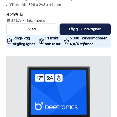
Yttermått: 398 x 248 x 44 mm
8 299 kr
10 373,75 kr inkl. moms
Visa
Lägg i kundvagnen
Långsiktig
Fri frakt
5 000+ kundomdömen,
tillgänglighet
och retur
4,8/5 stjärnor