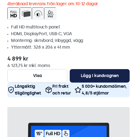
Beräknad leverans från lager om 10-12 dagar
Full HD multitouch panel
HDMI, DisplayPort, USB-C, VGA
Montering: skrivbord, inbyggd, vägg
Yttermått: 328 x 206 x 41 mm
4 899 kr
6 123,75 kr inkl. moms
Visa
Lägg i kundvagnen
Långsiktig
Fri frakt
5 000+ kundomdömen,
tillgänglighet
och retur
4,8/5 stjärnor