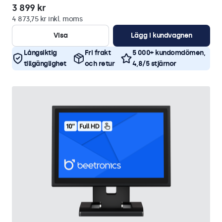
3 899 kr
4 873,75 kr inkl. moms
Visa
Lägg i kundvagnen
Långsiktig
Fri frakt
5 000+ kundomdömen,
tillgänglighet
och retur
4,8/5 stjärnor