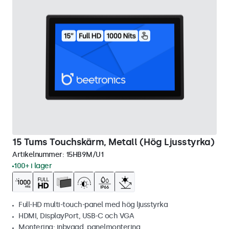
15 Tums Touchskärm, Metall (Hög Ljusstyrka)
Artikelnummer:
15HB9M/U1
100+ i lager
Full-HD multi-touch-panel med hög ljusstyrka
HDMI, DisplayPort, USB-C och VGA
Montering: inbyggd, panelmontering