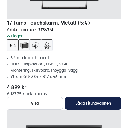
17 Tums Touchskärm, Metall (5:4)
Artikelnummer:
17TSV7M
5 i lager
5:4 multitouch panel
HDMI, DisplayPort, USB-C, VGA
Montering: skrivbord, inbyggd, vägg
Yttermått: 384 x 317 x 46 mm
4 899 kr
6 123,75 kr inkl. moms
Visa
Lägg i kundvagnen