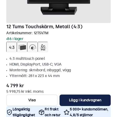
12 Tums Touchskärm, Metall (4:3)
Artikelnummer:
12TSV7M
86 i lager
4:3 multitouch panel
HDMI, DisplayPort, USB-C, VGA
Montering: skrivbord, inbyggd, vägg
Yttermått: 281 x 223 x 44 mm
4 799 kr
5 998,75 kr inkl. moms
Visa
Lägg i kundvagnen
Långsiktig
Fri frakt
5 000+ kundomdömen,
tillgänglighet
och retur
4,8/5 stjärnor