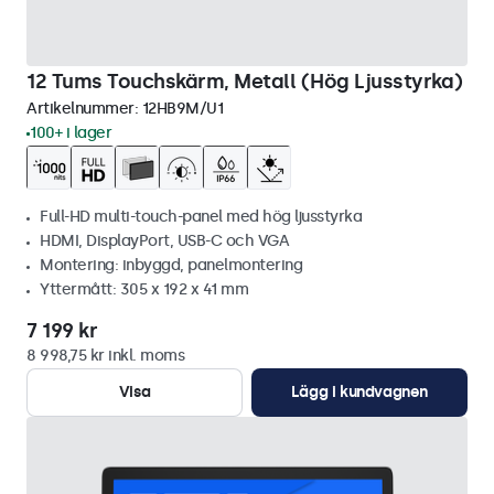
12 Tums Touchskärm, Metall (Hög Ljusstyrka)
Artikelnummer:
12HB9M/U1
100+ i lager
Full-HD multi-touch-panel med hög ljusstyrka
HDMI, DisplayPort, USB-C och VGA
Montering: inbyggd, panelmontering
Yttermått: 305 x 192 x 41 mm
7 199 kr
8 998,75 kr inkl. moms
Visa
Lägg i kundvagnen