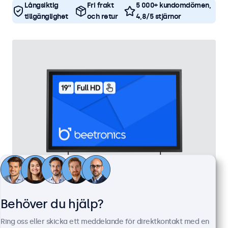
Långsiktig
Fri frakt
5 000+ kundomdömen,
tillgänglighet
och retur
4,8/5 stjärnor
19 Tums Touchskärm, Metall
Behöver du hjälp?
Artikelnummer:
19TS7M
Ring oss eller skicka ett meddelande för direktkontakt med en
100+ i lager