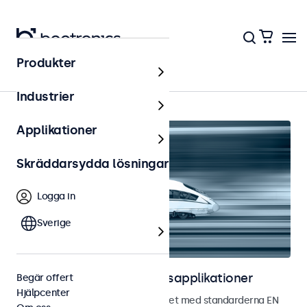
Produkter
Hem
Industrier
Applikationer
Skräddarsydda lösningar
Logga in
Sverige
Touchskärmar för järnvägsapplikationer
Begär offert
Hjälpcenter
Touchskärmar utvecklade i enlighet med standarderna EN