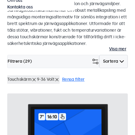
Om oss
50155 och EN 45545-2 för spårfordon och järnvägsmiljöer.
Kontakta oss
Järnvägstouchskärmarna har en robust metallkapsling med
mångsidiga monteringsalternativ för sömlös integration i ett
brett spektrum av järnvägsapplikationer. Utformade för att
tåla stötar, vibrationer, fukt och temperaturvariationer är
dessa touchskärmar konstruerade för tillförlitlig drift i icke-
säkerhetskritiska järnvägsapplikationer.
Visa mer
Filtrera (
29
)
Sortera
Touchskärm
9-36 Volt
Rensa filter