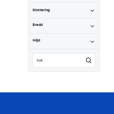
Montering
Skrivbord
6
Bredd
Vägg
6
Inbyggd
4
Höjd
Rackmontering (19 tum)
6
VESA 75 x 75
6
VESA 100 x 100
0