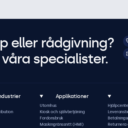
p eller rådgivning?
våra specialister.
ndustrier
Applikationer
Utomhus
Hjälpcente
ibution
Kiosk och självbetjäning
Leveransti
Fordonsbruk
Betalning
Maskingränssnitt (HMI)
Returnera