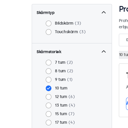
Pr
Skärmtyp
Prof
Bildskärm
3
erbj
Touchskärm
3
Skärmstorlek
10 t
7 tum
2
8 tum
2
9 tum
1
Ä
10 tum
12 tum
6
Å
13 tum
4
15 tum
7
17 tum
4