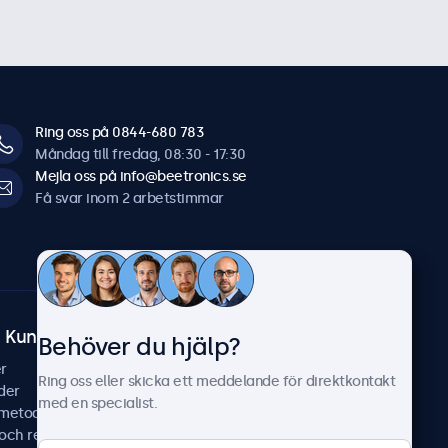
Ring oss på 0844-680 783
Måndag till fredag, 08:30 - 17:30
Mejla oss på info@beetronics.se
Få svar inom 2 arbetstimmar
Kundtjänst
Om Beetronics
Behöver du hjälp?
r
Fallstudier
Ring oss eller skicka ett meddelande för direktkontakt
der
Nyheter & uppdateringar
med en specialist.
smetoder
Om oss
 och reparera
Jobba hos oss