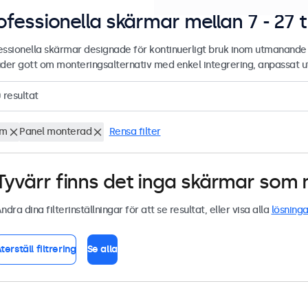
ofessionella skärmar mellan 7 - 27 
essionella skärmar designade för kontinuerligt bruk inom utmanan
uder gott om monteringsalternativ med enkel integrering, anpassat ute
0
resultat
um
Panel monterad
Rensa filter
Tyvärr finns det inga skärmar som m
ndra dina filterinställningar för att se resultat, eller visa alla
lösninga
terställ filtrering
Se alla