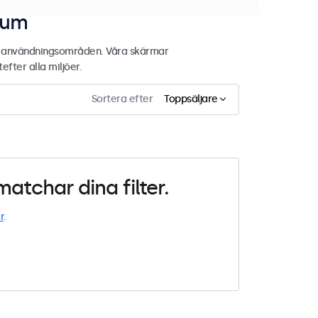
tum
de användningsområden. Våra skärmar
fter alla miljöer.
Sortera efter
Toppsäljare
atchar dina filter.
r
.