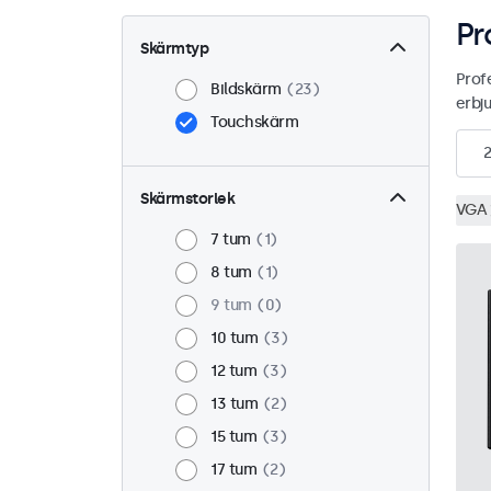
Pr
Skärmtyp
Prof
Bildskärm
23
erbj
Touchskärm
2
Skärmstorlek
VGA
7 tum
1
8 tum
1
9 tum
0
10 tum
3
12 tum
3
13 tum
2
15 tum
3
17 tum
2