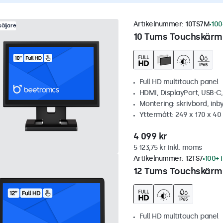
Artikelnummer:
10TS7M
100
äljare
10 Tums Touchskärm,
Full HD multitouch panel
HDMI, DisplayPort, USB-C
Montering: skrivbord, inb
Yttermått: 249 x 170 x 4
4 099 kr
5 123,75 kr inkl. moms
Artikelnummer:
12TS7
100+ i
12 Tums Touchskärm
Full HD multitouch panel