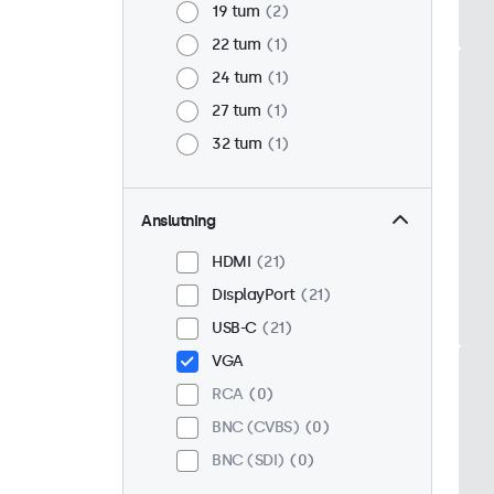
19 tum
2
22 tum
1
24 tum
1
27 tum
1
32 tum
1
Anslutning
HDMI
21
DisplayPort
21
USB-C
21
VGA
RCA
0
BNC (CVBS)
0
BNC (SDI)
0