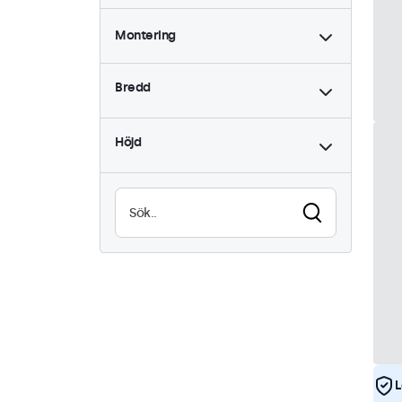
Montering
Skrivbord
21
Bredd
Vägg
21
Inbyggd
17
Höjd
Rackmontering (19 tum)
16
VESA 75 x 75
14
VESA 100 x 100
7
L