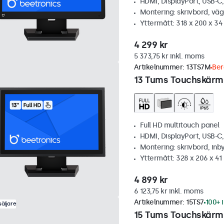
HDMI, DisplayPort, USB-C
Montering: skrivbord, vä
Yttermått: 318 x 200 x 3
4 299 kr
5 373,75 kr inkl. moms
Artikelnummer:
13TS7M
Ber
13 Tums Touchskärm,
Full HD multitouch panel
HDMI, DisplayPort, USB-C
Montering: skrivbord, inb
Yttermått: 328 x 206 x 4
4 899 kr
6 123,75 kr inkl. moms
Artikelnummer:
15TS7
100+ i
äljare
15 Tums Touchskärm