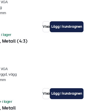
, VGA
gg
4 mm
Visa
Lägg i kundvagnen
 i lager
 Metall (4:3)
, VGA
yggd, vägg
4 mm
Visa
Lägg i kundvagnen
 i lager
 Metall