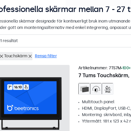
ofessionella skärmar mellan 7 - 27 
essionella skärmar designade för kontinuerligt bruk inom utmanan
uder gott om monteringsalternativ med enkel integrering, anpassat ute
1
resultat
Touchskärm
Rensa filter
Artikelnummer:
7TS7M
100+
7 Tums Touchskärm, 
Multitouch panel
HDMI, DisplayPort, USB-C
Montering: skrivbord, inb
Yttermått: 181 x 123 x 42