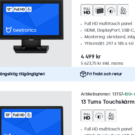
Full HD multitouch panel
HDMI, DisplayPort, USB-C
Montering: skrivbord, inb
Yttermått: 297 x 185 x 4
4 499 kr
5 623,75 kr inkl. moms
ångsiktig tillgänglighet
Fri frakt och retur
Artikelnummer:
13TS7
100+ 
13 Tums Touchskärm
Full HD multitouch panel