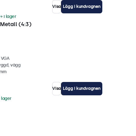
Visa
Lägg i kundvagnen
+ i lager
Metall (4:3)
, VGA
yggd, vägg
5 mm
Visa
Lägg i kundvagnen
i lager