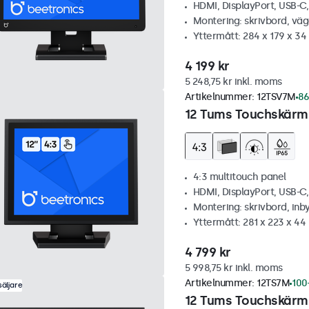
HDMI, DisplayPort, USB-C
Montering: skrivbord, vä
Yttermått: 284 x 179 x 3
4 199 kr
5 248,75 kr inkl. moms
Artikelnummer:
12TSV7M
86
12 Tums Touchskärm,
4:3 multitouch panel
HDMI, DisplayPort, USB-C
Montering: skrivbord, inb
Yttermått: 281 x 223 x 4
4 799 kr
5 998,75 kr inkl. moms
Artikelnummer:
12TS7M
100+
äljare
12 Tums Touchskärm,