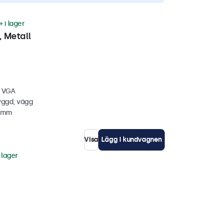
+ i lager
 Metall
, VGA
yggd, vägg
0 mm
Visa
Lägg i kundvagnen
 lager