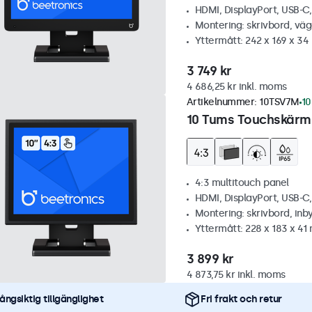
HDMI, DisplayPort, USB-C
Montering: skrivbord, vä
Yttermått: 242 x 169 x 3
3 749 kr
4 686,25 kr inkl. moms
Artikelnummer:
10TSV7M
10
10 Tums Touchskärm,
4:3 multitouch panel
HDMI, DisplayPort, USB-C
Montering: skrivbord, inb
Yttermått: 228 x 183 x 4
3 899 kr
4 873,75 kr inkl. moms
ångsiktig tillgänglighet
Fri frakt och retur