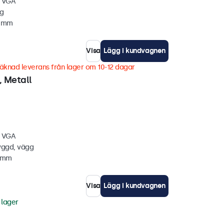
, VGA
gg
4 mm
Visa
Lägg i kundvagnen
äknad leverans från lager om 10-12 dagar
 Metall
, VGA
yggd, vägg
1 mm
Visa
Lägg i kundvagnen
 lager