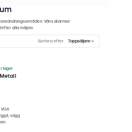
tum
de användningsområden. Våra skärmar
fter alla miljöer.
Sortera efter
Toppsäljare
 i lager
Metall
, VGA
yggd, vägg
 mm