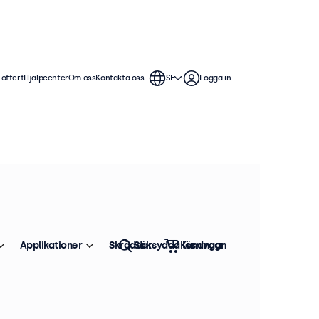
 offert
Hjälpcenter
Om oss
Kontakta oss
SE
Logga in
Applikationer
Skräddarsydda lösningar
Sök
Kundvagn