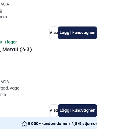
, VGA
gg
4 mm
Visa
Lägg i kundvagnen
0+ i lager
 Metall (4:3)
, VGA
yggd, vägg
1 mm
Visa
Lägg i kundvagnen
5 000+ kundomdömen, 4,8/5 stjärnor